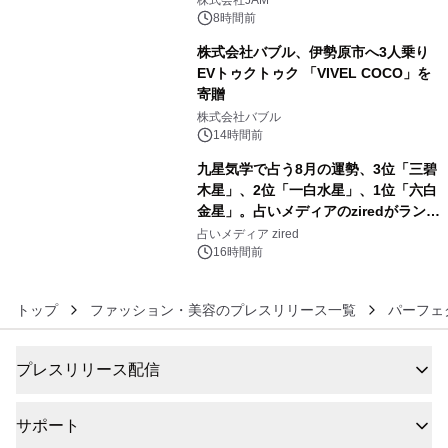
メニューが展開されます
8時間前
株式会社バブル、伊勢原市へ3人乗り
EVトゥクトゥク 「VIVEL COCO」を
寄贈
5
株式会社バブル
14時間前
九星気学で占う8月の運勢、3位「三碧
木星」、2位「一白水星」、1位「六白
金星」。占いメディアのziredがランキ
6
ングを発表
占いメディア zired
16時間前
トップ
ファッション・美容のプレスリリース一覧
パーフェ
プレスリリース配信
サポート