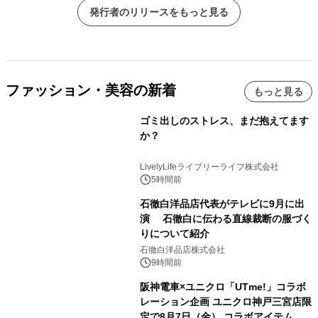
発行者のリリースをもっと見る
ファッション・美容の新着
もっと見る
ゴミ出しのストレス、まだ抱えてます
か？
LivelyLifeライブリーライフ株式会社
5時間前
石徹白洋品店代表がテレビに9月に出
演 石徹白に伝わる直線裁断の服づく
りについて紹介
石徹白洋品店株式会社
9時間前
阪神電車×ユニクロ「UTme!」コラボ
レーション企画 ユニクロ神戸三宮店限
定で8月7日（金） コラボアイテムが