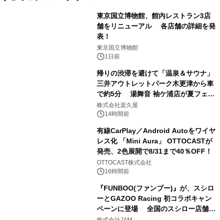
東京国立博物館、館内レストラン3店
舗をリニューアル 各店舗の詳細を発
表！
1
東京国立博物館
1日前
帰りの渋滞を避けて「温泉＆サウナ」
三井アウトレットパーク木更津から車
で約5分 湯舞音 袖ケ浦店が夏フェア
2
メニューを提供
株式会社楽久屋
14時間前
有線CarPlay／Android Autoをワイヤ
レス化 「Mini Aura」 OTTOCASTが
発売、2色展開で8/31まで40％OFF！
3
OTTOCAST株式会社
16時間前
『FUNBOO(ファンブー)』が、スシロ
ーとGAZOO Racing 初コラボキャン
ペーンに登場 全国のスシロー店舗で
4
GR 4車種の FUNBOO(ミニカー)付き
株式会社JAM