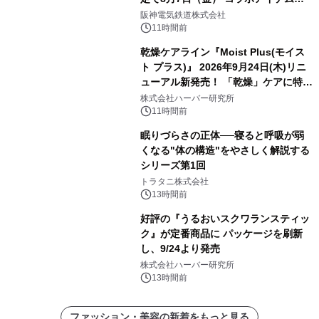
発売決定！
阪神電気鉄道株式会社
11時間前
乾燥ケアライン『Moist Plus(モイス
ト プラス)』 2026年9月24日(木)リニ
ューアル新発売！ 「乾燥」ケアに特化
し、ライン使いで潤いに満ちた肌へ
株式会社ハーバー研究所
11時間前
眠りづらさの正体──寝ると呼吸が弱
くなる"体の構造"をやさしく解説する
シリーズ第1回
トラタニ株式会社
13時間前
好評の『うるおいスクワランスティッ
ク』が定番商品に パッケージを刷新
し、9/24より発売
株式会社ハーバー研究所
13時間前
ファッション・美容の新着をもっと見る