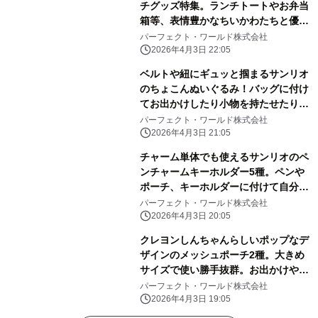
チグッズ特集。ランチトートやお弁当
箱等、表情豊かなちいかわたちと優し
いピンク色に心和む
パーフェクト・ワールド株式会社
2026年4月3日 22:05
ベルトや紐にギュッと掴まるサンリオ
のちょこんぬいぐるみ！バッグに付け
てお出かけしたり小物を持たせたりと
自由に楽しめる！
パーフェクト・ワールド株式会社
2026年4月3日 21:05
チャーム単体でも使えるサンリオのペ
ンチャームキーホルダー5種。ペンや
ポーチ、キーホルダーに付けて自分だ
けのアレンジしよう
パーフェクト・ワールド株式会社
2026年4月3日 20:05
クレヨンしんちゃんらしいポップなデ
ザインのメッシュポーチ2種。大きめ
サイズで使い勝手抜群。お出かけや旅
行にぜひ！
パーフェクト・ワールド株式会社
2026年4月3日 19:05