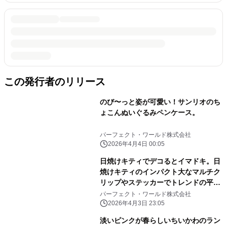
この発行者のリリース
のび〜っと姿が可愛い！サンリオのち
ょこんぬいぐるみペンケース。
パーフェクト・ワールド株式会社
2026年4月4日 00:05
日焼けキティでデコるとイマドキ。日
焼けキティのインパクト大なマルチク
リップやステッカーでトレンドの平成
レトロ感ばっちりです。
パーフェクト・ワールド株式会社
2026年4月3日 23:05
淡いピンクが春らしいちいかわのラン