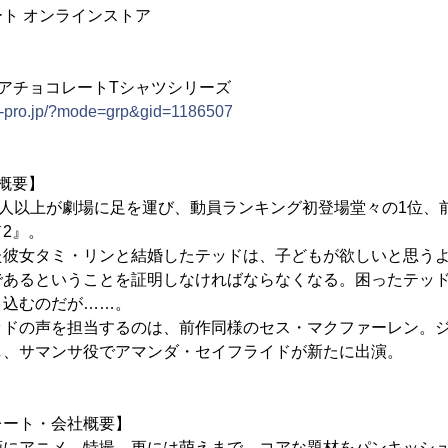
ト オンラインストア
ドコアチョコレートTシャツシリーズ
op-pro.jp/?mode=grp&gid=1186507
概要】
万人以上が劇場に足を運び、動員ランキング初登場堂々の1位、前
2』。
た彼女タミ・リンと結婚したテッドは、子どもが欲しいと思う
であるということを証明しなければならなくなる。困ったテッ
り込むのだが……。
ッドの声を担当するのは、前作同様のセス・マクファーレン。
し、サマンサ役でアマンダ・セイフライドが新たに出演。
レート・会社概要】
画にアニメ、特撮…更には萌えまで…コアな題材をパンキッシ