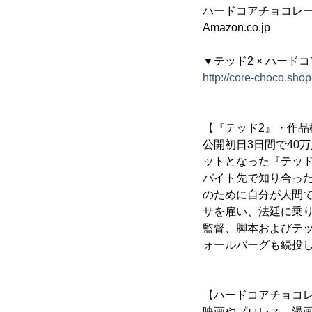
ハードコアチョコレー
Amazon.co.jp
▼テッド2 × ハー
http://core-choco.sh
【『テッド2』・作品
公開初日3日間で40
ットとなった『テッド
バイト先で知り合っ
のために自分が人間
サを雇い、法廷に乗
監督、脚本およびテ
ォールバーグも続投
【ハードコアチョコ
映画やプロレス、漫