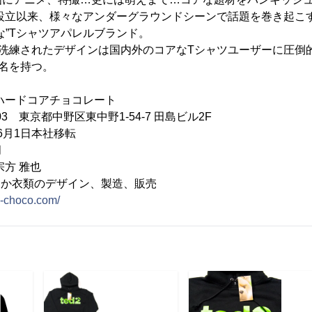
ド設立以来、様々なアンダーグラウンドシーンで話題を巻き起こ
な”Tシャツアパレルブランド。
で洗練されたデザインは国内外のコアなTシャツユーザーに圧倒
名を持つ。
ハードコアチョコレート
003 東京都中野区東中野1-54-7 田島ビル2F
1日本社移転
月
宗方 雅也
ほか衣類のデザイン、製造、販売
re-choco.com/