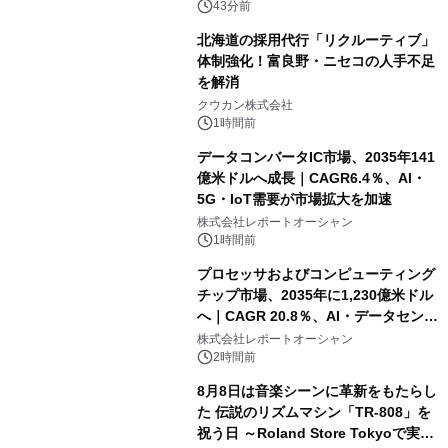
速
43分前
北海道の採用代行「リクルーティブ」
体制強化！富良野・ニセコの人手不足
を解消
クウカン株式会社
1時間前
データコンバータIC市場、2035年141
億米ドルへ成長｜CAGR6.4％、AI・
5G・IoT需要が市場拡大を加速
株式会社レポートオーシャン
1時間前
プロセッサおよびコンピューティング
チップ市場、2035年に1,230億米ドル
へ｜CAGR 20.8％、AI・データセンタ
ー需要が成長を牽引
株式会社レポートオーシャン
2時間前
8月8日は音楽シーンに革新をもたらし
た 伝説のリズムマシン「TR-808」を
祝う日 ～Roland Store Tokyoで実機