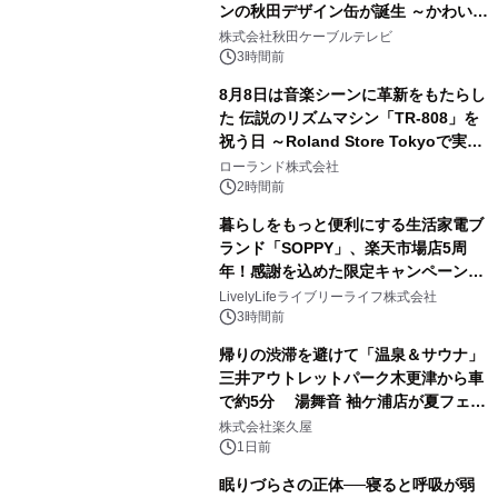
ンの秋田デザイン缶が誕生 ～かわいい
2
秋田犬の子犬と秋田の四季と名所を巡
株式会社秋田ケーブルテレビ
るパッケージ～ 9月1日(火)秋田県内で
3時間前
販売開始
8月8日は音楽シーンに革新をもたらし
た 伝説のリズムマシン「TR-808」を
祝う日 ～Roland Store Tokyoで実機
3
を展示しての 記念キャンペーンを開
ローランド株式会社
催 英国ラジオ「NTS」の 特別プログ
2時間前
ラムや、「TR-808」を愛する伝説的
暮らしをもっと便利にする生活家電ブ
アーティストを フィーチャーしたアニ
ランド「SOPPY」、楽天市場店5周
メーションを公開～
年！感謝を込めた限定キャンペーンを
4
8月10日より開催
LivelyLifeライブリーライフ株式会社
3時間前
帰りの渋滞を避けて「温泉＆サウナ」
三井アウトレットパーク木更津から車
で約5分 湯舞音 袖ケ浦店が夏フェア
5
メニューを提供
株式会社楽久屋
1日前
眠りづらさの正体──寝ると呼吸が弱