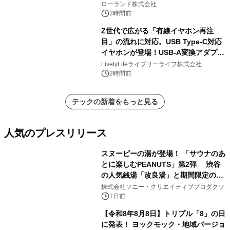
を展示しての 記念キャンペーンを開
ローランド株式会社
催 英国ラジオ「NTS」の 特別プログ
2時間前
ラムや、「TR-808」を愛する伝説的
Z世代で広がる「有線イヤホン再注
アーティストを フィーチャーしたアニ
目」の流れに対応。USB Type-C対応
メーションを公開～
イヤホンが登場！USB-A変換アダプタ
ー付きでスマホからパソコンまで幅広
LivelyLifeライブリーライフ株式会社
く活用可能
2時間前
テックの新着をもっと見る
人気のプレスリリース
スヌーピーの湯が登場！ 「サウナのあ
とに楽しむPEANUTS」第2弾 渋谷
の人気銭湯「改良湯」と期間限定のコ
1
ラボレーション サウナイキタイコラ
株式会社ソニー・クリエイティブプロダクツ
ボグッズも発売決定！
1日前
【令和8年8月8日】トリプル「8」の日
に発表！ ヨックモック・地域バージョ