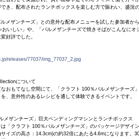
ができ、配布されたランチボックスを楽しむ方で賑わい、盛況
パルメザンチーズ」との意外な配布メニューを試した参加者か
ちゃおいしい」や、「パルメザンチーズで焼きそばがこんなにオ
大変好評でした。
e.jp/releases/77037/img_77037_2.jpg
llectionについて
おもてなし空間にて、「クラフト 100％パルメザンチーズ
とを、意外性のあるレシピを通して体験できるイベントです。
％パルメザンチーズ」巨大ベンディングマシンとランチボックス
「クラフト 100％パルメザンチーズ」のパッケージデザイ
gサイズの高さ：14.3cm)の約32倍にあたる4.6mになります。