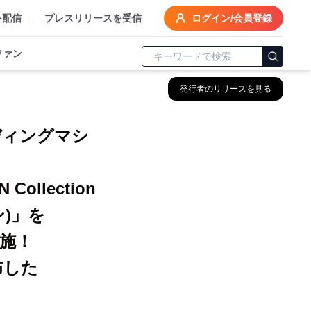
を配信
プレスリリースを受信
ログイン/会員登録
ファン
発行者のリリースを見る
ディングマシ
llection
)」を
施！
布した