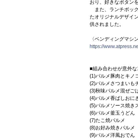
おり、好きなボタンを
また、ランチボックス
たオリジナルデザイ
供されました。
〈ベンディングマシ
https://www.atpress.n
■組み合わせが意外な
(1)パルメ豚肉とキ
(2)パルメさつまいも
(3)秋味パルメ混ぜご
(4)パルメ香ばしおに
(5)パルメソース焼き
(6)パルメ釜玉うどん
(7)たこ焼パルメ
(8)お好み焼きパルメ
(9)パルメ洋風おでん