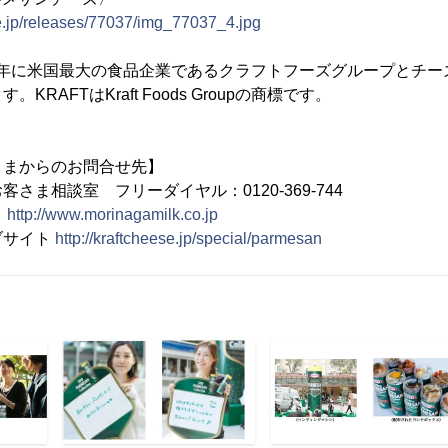
e.jp/releases/77037/img_77037_4.jpg
70年に米国最大の食品企業であるクラフトフーズグループとチ
RAFTはKraft Foods Groupの商標です。
さまからのお問合せ先】
さま相談室 フリーダイヤル：0120-369-744
ト
http://www.morinagamilk.co.jp
ブサイト
http://kraftcheese.jp/special/parmesan