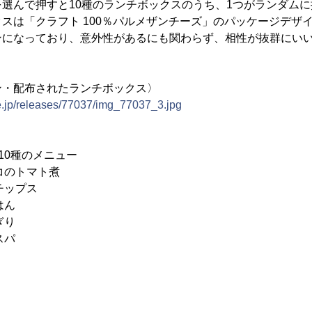
選んで押すと10種のランチボックスのうち、1つがランダム
は「クラフト 100％パルメザンチーズ」のパッケージデザ
ンになっており、意外性があるにも関わらず、相性が抜群にい
ン・配布されたランチボックス〉
e.jp/releases/77037/img_77037_3.jpg
10種のメニュー
ノコのトマト煮
チップス
はん
ぎり
スパ