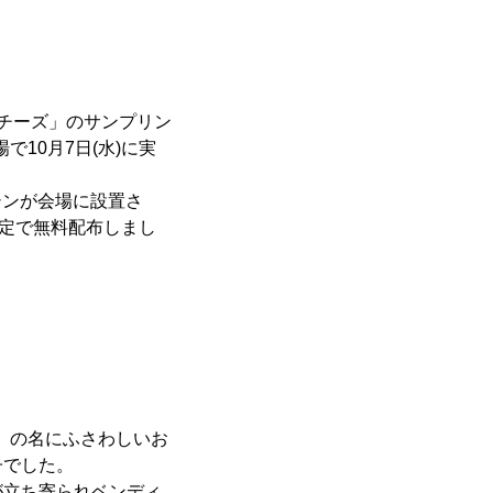
ンチーズ」のサンプリン
場で10月7日(水)に実
シンが会場に設置さ
限定で無料配布しまし
on」の名にふさわしいお
子でした。
立ち寄られベンディ