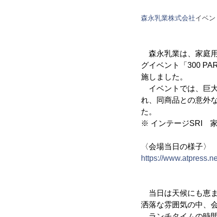
森永乳業株式会社
イベン
森永乳業は、家庭用粉
グイベント「300 PA
施しました。
イベントでは、巨大な
れ、同商品との意外な
た。
※ インテージSRI 
〈会場当日の様子〉
https://www.atpress.n
当日は天候にも恵まれ、
洒落な雰囲気の中、
ランチタイムの時間