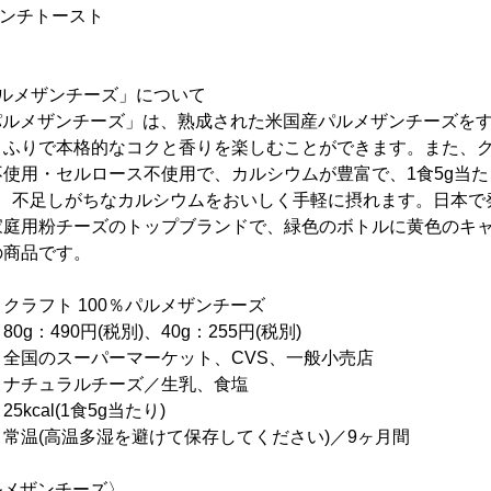
レンチトースト
％パルメザンチーズ」について
パルメザンチーズ」は、熟成された米国産パルメザンチーズをす
ふりで本格的なコクと香りを楽しむことができます。また、クラ
使用・セルロース不使用で、カルシウムが豊富で、1食5g当
で、不足しがちなカルシウムをおいしく手軽に摂れます。日本で発
家庭用粉チーズのトップブランドで、緑色のボトルに黄色のキ
の商品です。
ト 100％パルメザンチーズ
：490円(税別)、40g：255円(税別)
のスーパーマーケット、CVS、一般小売店
：ナチュラルチーズ／生乳、食塩
al(1食5g当たり)
常温(高温多湿を避けて保存してください)／9ヶ月間
ルメザンチーズ〉