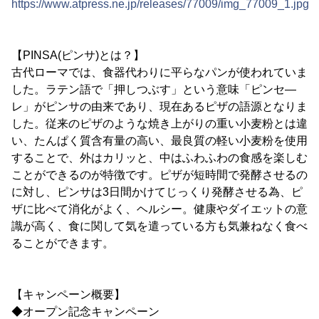
https://www.atpress.ne.jp/releases/77009/img_77009_1.jpg
【PINSA(ピンサ)とは？】
古代ローマでは、食器代わりに平らなパンが使われていま
した。ラテン語で「押しつぶす」という意味「ピンセ―
レ」がピンサの由来であり、現在あるピザの語源となりま
した。従来のピザのような焼き上がりの重い小麦粉とは違
い、たんぱく質含有量の高い、最良質の軽い小麦粉を使用
することで、外はカリッと、中はふわふわの食感を楽しむ
ことができるのが特徴です。ピザが短時間で発酵させるの
に対し、ピンサは3日間かけてじっくり発酵させる為、ピ
ザに比べて消化がよく、ヘルシー。健康やダイエットの意
識が高く、食に関して気を遣っている方も気兼ねなく食べ
ることができます。
【キャンペーン概要】
◆オープン記念キャンペーン