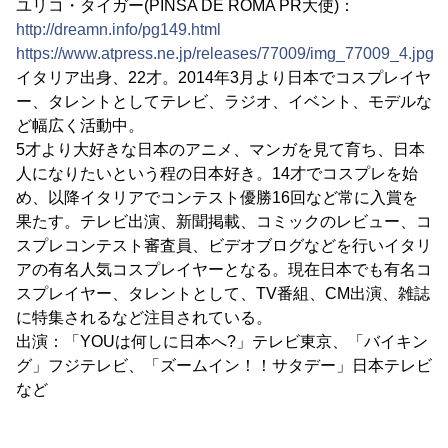
ユリコ・タイガー(PINSA DE ROMA PR大使)：
http://dreamn.info/pg149.html
https://www.atpress.ne.jp/releases/77009/img_77009_4.jpg
イタリア出身、22才。2014年3月より日本でコスプレイヤ
ー、タレントとしてテレビ、ラジオ、イベント、モデルな
ど幅広く活動中。
5才より大好きな日本のアニメ、マンガを見て育ち、日本
人になりたいという程の日本好き。14才でコスプレを始
め、以降イタリアでコンテスト優勝16回など常に入賞を
果たす。テレビ出演、新聞掲載、コミックのレビュー、コ
スプレコンテスト審査員、ビデオブログなどを行いイタリ
アの有名人気コスプレイヤーとなる。現在日本でも有名コ
スプレイヤー、タレントとして、TV番組、CM出演、雑誌
に特集されるなど注目されている。
出演：「YOUは何しに日本へ?」テレビ東京、「バイキン
グ」フジテレビ、「ズームイン！！サタデー」日本テレビ
など