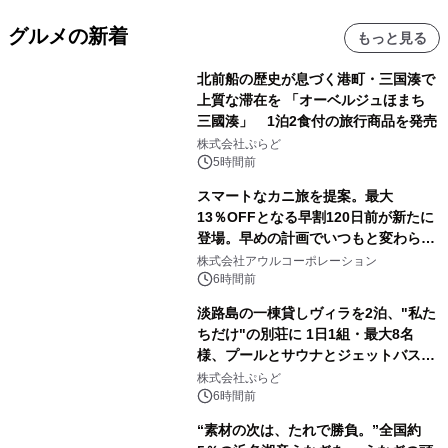
グルメの新着
もっと見る
北前船の歴史が息づく港町・三国湊で
上質な滞在を 「オーベルジュほまち
三國湊」 1泊2食付の旅行商品を発売
株式会社ぷらど
5時間前
スマートなカニ旅を提案。最大
13％OFFとなる早割120日前が新たに
登場。早めの計画でいつもと変わらぬ
大人の冬旅を。ー夕日ヶ浦温泉「佳松
株式会社アウルコーポレーション
苑 別邸ふうか」ー
6時間前
淡路島の一棟貸しヴィラを2泊、"私た
ちだけ"の別荘に 1日1組・最大8名
様、プールとサウナとジェットバス付
きで Villa Mon Temps AWAJIの連泊
株式会社ぷらど
素泊りプラン
6時間前
“素材の次は、たれで勝負。”全国約