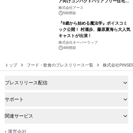
ア向けコンパクトバリアフリー住宅が
5
誕生
株式会社アース
5時間前
『8歳から始める魔法学』ボイスコミ
ック公開！ 村瀬歩、藤原夏海ら大人気
キャストが出演！
6
株式会社オーバーラップ
4時間前
トップ
フード・飲食のプレスリリース一覧
株式会社PINSER
プレスリリース配信
サポート
関連サービス
•
運営会社