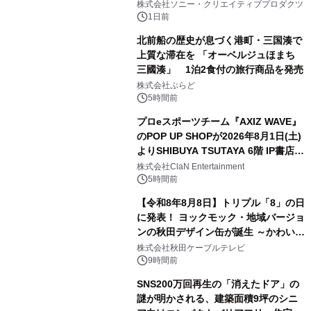
ラボレーション サウナイキタイコラ
株式会社ソニー・クリエイティブプロダクツ
ボグッズも発売決定！
1日前
北前船の歴史が息づく港町・三国湊で
上質な滞在を 「オーベルジュほまち
三國湊」 1泊2食付の旅行商品を発売
2
株式会社ぷらど
5時間前
プロeスポーツチーム『AXIZ WAVE』
のPOP UP SHOPが2026年8月1日(土)
よりSHIBUYA TSUTAYA 6階 IP書店で
3
開催決定！！
株式会社ClaN Entertainment
5時間前
【令和8年8月8日】トリプル「8」の日
に発表！ ヨックモック・地域バージョ
ンの秋田デザイン缶が誕生 ～かわいい
4
秋田犬の子犬と秋田の四季と名所を巡
株式会社秋田ケーブルテレビ
るパッケージ～ 9月1日(火)秋田県内で
9時間前
販売開始
SNS200万回再生の「消えたドア」の
謎が明かされる、建築面積9坪のシニ