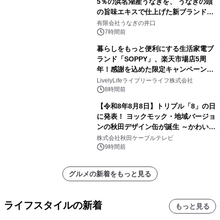
5％の浜名湖産うなぎを、 うなぎの頭
の旨味エキスで仕上げた新ブランド
「井口の誉」誕生
有限会社うなぎの井口
7時間前
暮らしをもっと便利にする生活家電ブ
ランド「SOPPY」、楽天市場店5周
年！感謝を込めた限定キャンペーンを
8月10日より開催
LivelyLifeライブリーライフ株式会社
8時間前
【令和8年8月8日】トリプル「8」の日
に発表！ ヨックモック・地域バージョ
ンの秋田デザイン缶が誕生 ～かわいい
秋田犬の子犬と秋田の四季と名所を巡
株式会社秋田ケーブルテレビ
るパッケージ～ 9月1日(火)秋田県内で
9時間前
販売開始
グルメの新着をもっと見る
ライフスタイルの新着
もっと見る