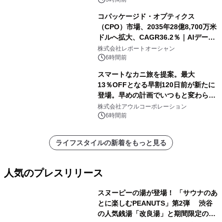
コパッケージド・オプティクス
（CPO）市場、2035年28億8,700万米
ドルへ拡大、CAGR36.2％｜AIデータ
センター・高速光通信需要が成長を加
株式会社レポートオーシャン
速
6時間前
スマートなカニ旅を提案。最大
13％OFFとなる早割120日前が新たに
登場。早めの計画でいつもと変わらぬ
大人の冬旅を。ー夕日ヶ浦温泉「佳松
株式会社アウルコーポレーション
苑 別邸ふうか」ー
6時間前
ライフスタイルの新着をもっと見る
人気のプレスリリース
スヌーピーの湯が登場！ 「サウナのあ
とに楽しむPEANUTS」第2弾 渋谷
の人気銭湯「改良湯」と期間限定のコ
1