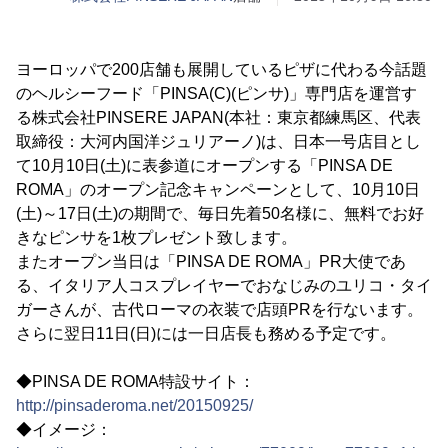
ヨーロッパで200店舗も展開しているピザに代わる今話題
のヘルシーフード「PINSA(C)(ピンサ)」専門店を運営す
る株式会社PINSERE JAPAN(本社：東京都練馬区、代表
取締役：大河内国洋ジュリアーノ)は、日本一号店目とし
て10月10日(土)に表参道にオープンする「PINSA DE
ROMA」のオープン記念キャンペーンとして、10月10日
(土)～17日(土)の期間で、毎日先着50名様に、無料でお好
きなピンサを1枚プレゼント致します。
またオープン当日は「PINSA DE ROMA」PR大使であ
る、イタリア人コスプレイヤーでおなじみのユリコ・タイ
ガーさんが、古代ローマの衣装で店頭PRを行ないます。
さらに翌日11日(日)には一日店長も務める予定です。
◆PINSA DE ROMA特設サイト：
http://pinsaderoma.net/20150925/
◆イメージ：