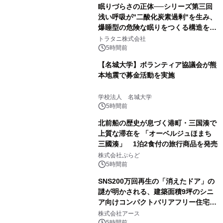
眠りづらさの正体──シリーズ第三回
浅い呼吸が"二酸化炭素過剰"を生み、
爆睡型の危険な眠りをつくる構造を解
説
トラタニ株式会社
5時間前
【名城大学】ボランティア協議会が熊
本地震で募金活動を実施
学校法人 名城大学
5時間前
北前船の歴史が息づく港町・三国湊で
上質な滞在を 「オーベルジュほまち
三國湊」 1泊2食付の旅行商品を発売
株式会社ぷらど
5時間前
SNS200万回再生の「消えたドア」の
謎が明かされる、建築面積9坪のシニ
ア向けコンパクトバリアフリー住宅が
誕生
株式会社アース
5時間前