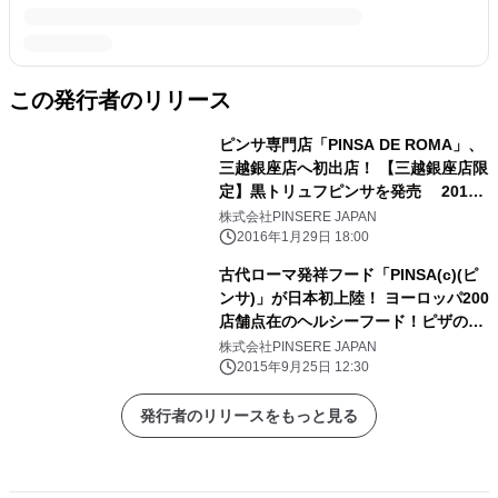
この発行者のリリース
ピンサ専門店「PINSA DE ROMA」、
三越銀座店へ初出店！ 【三越銀座店限
定】黒トリュフピンサを発売 2016
年2月4日(木)～2月9日(火) ＠三越銀
株式会社PINSERE JAPAN
座店 地下2階デリカパーク
2016年1月29日 18:00
古代ローマ発祥フード「PINSA(c)(ピ
ンサ)」が日本初上陸！ ヨーロッパ200
店舗点在のヘルシーフード！ピザの次
はピンサの時代！？ ピンサ専門店
株式会社PINSERE JAPAN
「PINSA DE ROMA」表参道にて
2015年9月25日 12:30
OPEN！
発行者のリリースをもっと見る