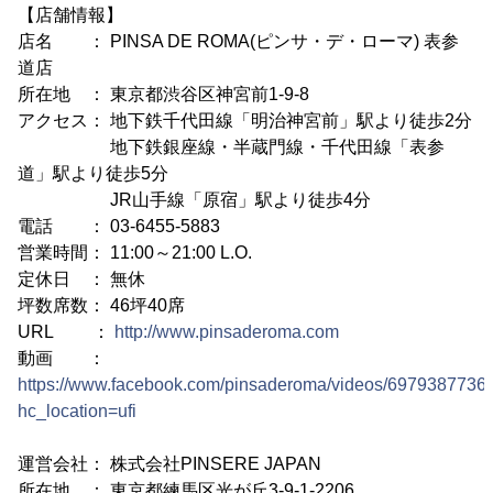
【店舗情報】
店名 ： PINSA DE ROMA(ピンサ・デ・ローマ) 表参
道店
所在地 ： 東京都渋谷区神宮前1-9-8
アクセス： 地下鉄千代田線「明治神宮前」駅より徒歩2分
地下鉄銀座線・半蔵門線・千代田線「表参
道」駅より徒歩5分
JR山手線「原宿」駅より徒歩4分
電話 ： 03-6455-5883
営業時間： 11:00～21:00 L.O.
定休日 ： 無休
坪数席数： 46坪40席
URL ：
http://www.pinsaderoma.com
動画 ：
https://www.facebook.com/pinsaderoma/videos/6979387736
hc_location=ufi
運営会社： 株式会社PINSERE JAPAN
所在地 ： 東京都練馬区光が丘3-9-1-2206