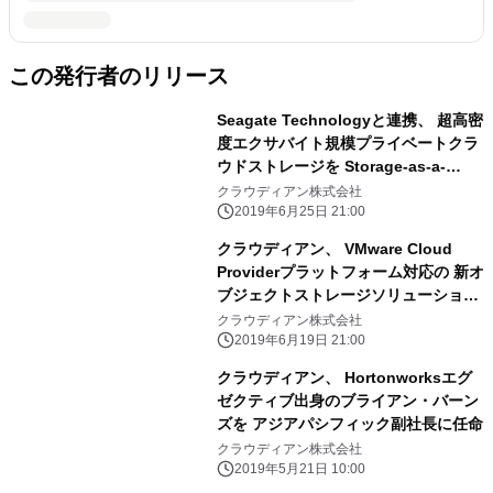
この発行者のリリース
Seagate Technologyと連携、 超高密
度エクサバイト規模プライベートクラ
ウドストレージを Storage-as-a-
Serviceより低コストで提供
クラウディアン株式会社
2019年6月25日 21:00
クラウディアン、 VMware Cloud
Providerプラットフォーム対応の 新オ
ブジェクトストレージソリューション
を発表
クラウディアン株式会社
2019年6月19日 21:00
クラウディアン、 Hortonworksエグ
ゼクティブ出身のブライアン・バーン
ズを アジアパシフィック副社長に任命
クラウディアン株式会社
2019年5月21日 10:00