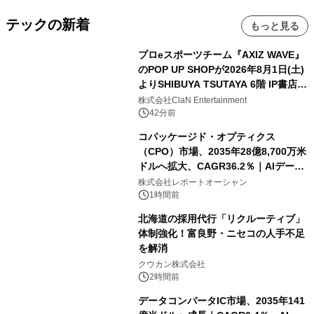
テックの新着
もっと見る
プロeスポーツチーム『AXIZ WAVE』
のPOP UP SHOPが2026年8月1日(土)
よりSHIBUYA TSUTAYA 6階 IP書店で
開催決定！！
株式会社ClaN Entertainment
42分前
コパッケージド・オプティクス
（CPO）市場、2035年28億8,700万米
ドルへ拡大、CAGR36.2％｜AIデータ
センター・高速光通信需要が成長を加
株式会社レポートオーシャン
速
1時間前
北海道の採用代行「リクルーティブ」
体制強化！富良野・ニセコの人手不足
を解消
クウカン株式会社
2時間前
データコンバータIC市場、2035年141