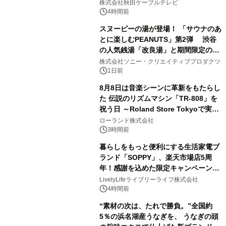
秋田犬の子犬と秋田の四季と名所を巡
株式会社秋田ケーブルテレビ
るパッケージ～ 9月1日(火)秋田県内で
4時間前
販売開始
スヌーピーの湯が登場！ 「サウナのあ
とに楽しむPEANUTS」第2弾 渋谷
の人気銭湯「改良湯」と期間限定のコ
2
ラボレーション サウナイキタイコラ
株式会社ソニー・クリエイティブプロダクツ
ボグッズも発売決定！
1日前
8月8日は音楽シーンに革新をもたらし
た 伝説のリズムマシン「TR-808」を
祝う日 ～Roland Store Tokyoで実機
3
を展示しての 記念キャンペーンを開
ローランド株式会社
催 英国ラジオ「NTS」の 特別プログ
3時間前
ラムや、「TR-808」を愛する伝説的
暮らしをもっと便利にする生活家電ブ
アーティストを フィーチャーしたアニ
ランド「SOPPY」、楽天市場店5周
メーションを公開～
年！感謝を込めた限定キャンペーンを
4
8月10日より開催
LivelyLifeライブリーライフ株式会社
4時間前
“素材の次は、たれで勝負。”全国約
5％の浜名湖産うなぎを、 うなぎの頭