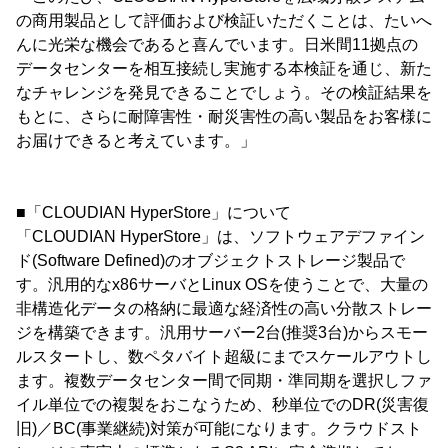
の商用製品として評価および検証いただくことは、たいへ
んに光栄な機会であると喜んでいます。日米間11拠点の
データセンターを相互接続し実施する本検証を通じ、新た
なチャレンジを発見できることでしょう。その検証結果を
もとに、さらに耐障害性・耐災害性の高い製品をお客様に
お届けできると考えています。」
■「CLOUDIAN HyperStore」について
「CLOUDIAN HyperStore」は、ソフトウェアデファイン
ド(Software Defined)のオブジェクトストレージ製品で
す。汎用的なx86サーバとLinux OSを使うことで、大量の
非構造化データの格納に最適な経済性の高い分散ストレー
ジを構築できます。汎用サーバー2台(推奨3台)からスモー
ルスタートし、数ペタバイト超級にまでスケールアウトし
ます。複数データセンター間で同期・準同期を選択しファ
イル単位での複製をおこなうため、秒単位でのDR(災害復
旧)／BC(事業継続)対策が可能になります。クラウドスト