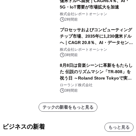
億米ドルへ成長｜CAGR6.4％、AI・
5G・IoT需要が市場拡大を加速
株式会社レポートオーシャン
2時間前
プロセッサおよびコンピューティング
チップ市場、2035年に1,230億米ドル
へ｜CAGR 20.8％、AI・データセンタ
ー需要が成長を牽引
株式会社レポートオーシャン
3時間前
8月8日は音楽シーンに革新をもたらし
た 伝説のリズムマシン「TR-808」を
祝う日 ～Roland Store Tokyoで実機
を展示しての 記念キャンペーンを開
ローランド株式会社
催 英国ラジオ「NTS」の 特別プログ
3時間前
ラムや、「TR-808」を愛する伝説的
アーティストを フィーチャーしたアニ
テックの新着をもっと見る
メーションを公開～
ビジネスの新着
もっと見る