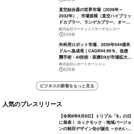
直交結合器の世界市場（2026年～
2032年）、市場規模（直交ハイブリッ
ドカプラー、ランゲカプラー、オーバ
ーレイカプラー、その他）・分析レポ
株式会社マーケットリサーチセンター
ートを発表
12分前
外科用ロボット市場、2035年544億米
ドルへ急成長｜CAGR44.90％、低侵
襲手術・AI技術・医療DXが市場拡大を
牽引
株式会社レポートオーシャン
12分前
ビジネスの新着をもっと見る
人気のプレスリリース
【令和8年8月8日】トリプル「8」の日
に発表！ ヨックモック・地域バージョ
ンの秋田デザイン缶が誕生 ～かわいい
1