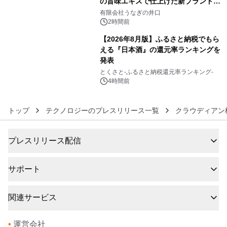
の旨味エキスで仕上げた新ブランド
5
「井口の誉」誕生
有限会社うなぎの井口
2時間前
【2026年8月版】ふるさと納税でもら
える『日本酒』の還元率ランキングを
発表
6
とくさと-ふるさと納税還元率ランキング-
4時間前
トップ
テクノロジーのプレスリリース一覧
クラウディアン
プレスリリース配信
サポート
関連サービス
•
運営会社