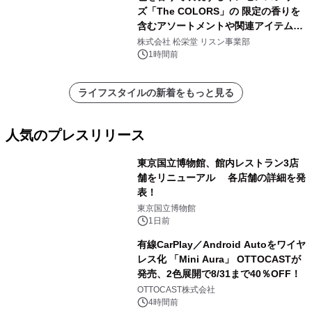
ズ「The COLORS」の 限定の香りを
含むアソートメントや関連アイテムを
8月6日発売
株式会社 松栄堂 リスン事業部
1時間前
ライフスタイルの新着をもっと見る
人気のプレスリリース
東京国立博物館、館内レストラン3店
舗をリニューアル 各店舗の詳細を発
表！
1
東京国立博物館
1日前
有線CarPlay／Android Autoをワイヤ
レス化 「Mini Aura」 OTTOCASTが
発売、2色展開で8/31まで40％OFF！
2
OTTOCAST株式会社
4時間前