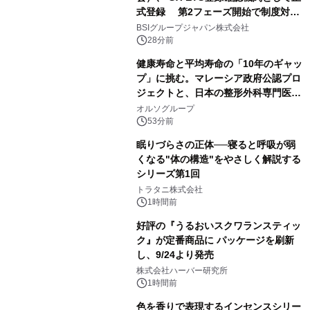
式登録 第2フェーズ開始で制度対応
が義務化、 企業の対応はどう変わるの
BSIグループジャパン株式会社
か？ 法的拘束力をもつGX-ETSの実
28分前
務ポイント解説セミナーの アーカイブ
健康寿命と平均寿命の「10年のギャッ
動画を公開中
プ」に挑む。マレーシア政府公認プロ
ジェクトと、日本の整形外科専門医が
サステナブルな「エシカル・ツバメの
オルソグループ
巣」の共同臨床検証を開始
53分前
眠りづらさの正体──寝ると呼吸が弱
くなる"体の構造"をやさしく解説する
シリーズ第1回
トラタニ株式会社
1時間前
好評の『うるおいスクワランスティッ
ク』が定番商品に パッケージを刷新
し、9/24より発売
株式会社ハーバー研究所
1時間前
色を香りで表現するインセンスシリー