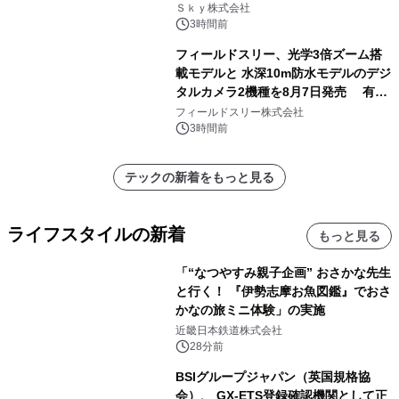
業務実態を分析し労務改善を支援。 藤
Ｓｋｙ株式会社
原竜也メイキング動画公開 「もしAIが
3時間前
自分を分析したら、すぐ休めと言われ
フィールドスリー、光学3倍ズーム搭
る自信がある」「昨年の夏はカブトム
載モデルと 水深10m防水モデルのデジ
シを捕まえたり、虫と戦ったり…」
タルカメラ2機種を8月7日発売 有効
約1300万画素、用途別に選べるコンデ
フィールドスリー株式会社
ジ新登場
3時間前
テックの新着をもっと見る
ライフスタイルの新着
もっと見る
「“なつやすみ親子企画” おさかな先生
と行く！ 『伊勢志摩お魚図鑑』でおさ
かなの旅ミニ体験」の実施
近畿日本鉄道株式会社
28分前
BSIグループジャパン（英国規格協
会）、 GX-ETS登録確認機関として正