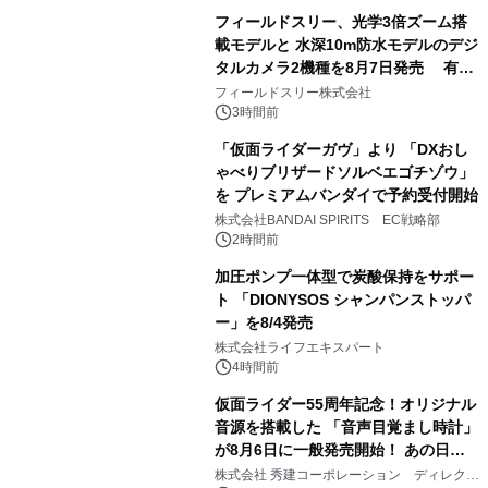
フィールドスリー、光学3倍ズーム搭
載モデルと 水深10m防水モデルのデジ
タルカメラ2機種を8月7日発売 有効
3
約1300万画素、用途別に選べるコンデ
フィールドスリー株式会社
ジ新登場
3時間前
「仮面ライダーガヴ」より 「DXおし
ゃべりブリザードソルベエゴチゾウ」
を プレミアムバンダイで予約受付開始
4
株式会社BANDAI SPIRITS EC戦略部
2時間前
加圧ポンプ一体型で炭酸保持をサポー
ト 「DIONYSOS シャンパンストッパ
ー」を8/4発売
5
株式会社ライフエキスパート
4時間前
仮面ライダー55周年記念！オリジナル
音源を搭載した 「音声目覚まし時計」
が8月6日に一般発売開始！ あの日の
6
大興奮が今甦る
株式会社 秀建コーポレーション ディレクト