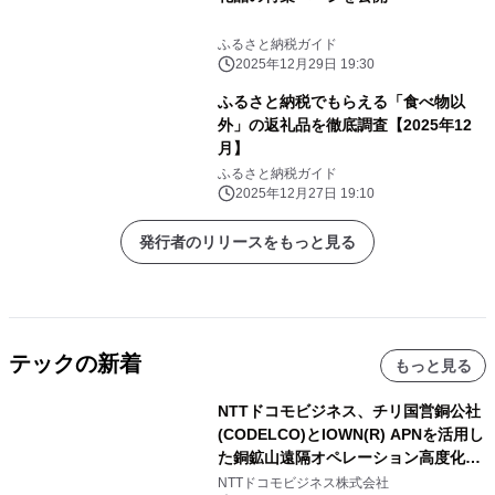
ふるさと納税ガイド
2025年12月29日 19:30
ふるさと納税でもらえる「食べ物以
外」の返礼品を徹底調査【2025年12
月】
ふるさと納税ガイド
2025年12月27日 19:10
発行者のリリースをもっと見る
テックの新着
もっと見る
NTTドコモビジネス、チリ国営銅公社
(CODELCO)とIOWN(R) APNを活用し
た銅鉱山遠隔オペレーション高度化に
向けた調査・実証を開始
NTTドコモビジネス株式会社