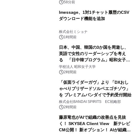
58分前
lmessage、1対1チャット履歴のCSV
ダウンロード機能を追加
株式会社ミショナ
1時間前
日本、中国、韓国の3か国を周遊し、
英語で女性のリーダーシップを考え
る 「日中韓プログラム」昭和女子大
学で開催
学校法人 昭和女子大学
2時間前
「仮面ライダーガヴ」より 「DXおし
ゃべりブリザードソルベエゴチゾウ」
を プレミアムバンダイで予約受付開始
株式会社BANDAI SPIRITS EC戦略部
2時間前
藤原竜也がAIで組織の改善点を見抜
く！ SKYSEA Client View 新テレビ
CM公開！ 新オプション！ AIが組織の