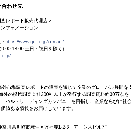
い合わせ先
調査レポート販売代理店＞
インフォメーション
ム：
https://www.gii.co.jp/contact/
2（9:00-18:00 土日・祝日を除く）
co.jp/
、海外市場調査レポートの販売を通じて企業のグローバル展開を
海外の提携調査会社200社以上が発行する調査資料約30万点
ローバル・リーディングカンパニーを目指し、企業ならびに社
に価値ある情報をお届けしています。
4 神奈川県川崎市麻生区万福寺1-2-3 アーシスビル7F