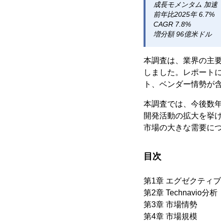
成長モメンタム 加速
前年比2025年 6.7%
CAGR 7.8%
増分額 96億米ドル
本調査は、業界の主
しました。レポート
ト、ベンダー情勢が
本調査では、今後数
開発活動の拡大を挙
市場の大きな需要に
目次
第1章 エグゼクティ
第2章 Technavio分析
第3章 市場情勢
第4章 市場規模