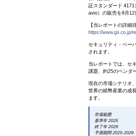
証スタンダード 417
avio）の販売を9月
【当レポートの詳細
https://www.gii.co.jp/
セキュリティ・ペーパー
されます。
当レポートでは、セ
課題、約25のベンダ
現在の市場シナリオ
世界の紙幣産業の成
ます。
市場範囲
基準年 2025
終了年 2029
予測期間 2025-2029