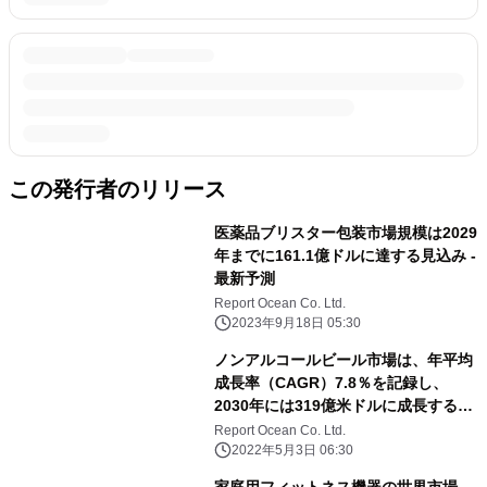
この発行者のリリース
医薬品ブリスター包装市場規模は2029
年までに161.1億ドルに達する見込み -
最新予測
Report Ocean Co. Ltd.
2023年9月18日 05:30
ノンアルコールビール市場は、年平均
成長率（CAGR）7.8％を記録し、
2030年には319億米ドルに成長すると
予測される
Report Ocean Co. Ltd.
2022年5月3日 06:30