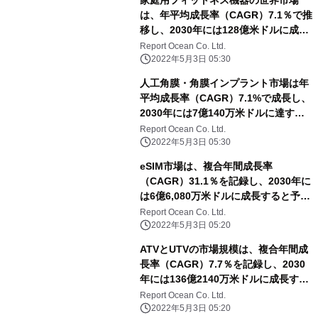
家庭用フィットネス機器の世界市場
は、年平均成長率（CAGR）7.1％で推
移し、2030年には128億米ドルに成長
すると予測
Report Ocean Co. Ltd.
2022年5月3日 05:30
人工角膜・角膜インプラント市場は年
平均成長率（CAGR）7.1%で成長し、
2030年には7億140万米ドルに達する
と予測される
Report Ocean Co. Ltd.
2022年5月3日 05:30
eSIM市場は、複合年間成長率
（CAGR）31.1％を記録し、2030年に
は6億6,080万米ドルに成長すると予測
される
Report Ocean Co. Ltd.
2022年5月3日 05:20
ATVとUTVの市場規模は、複合年間成
長率（CAGR）7.7％を記録し、2030
年には136億2140万米ドルに成長する
と予測される
Report Ocean Co. Ltd.
2022年5月3日 05:20