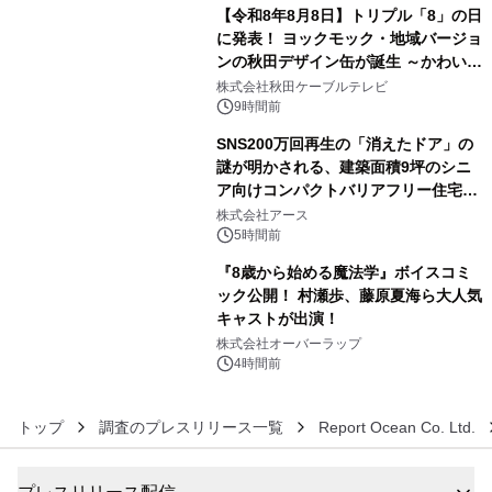
【令和8年8月8日】トリプル「8」の日
に発表！ ヨックモック・地域バージョ
ンの秋田デザイン缶が誕生 ～かわいい
4
秋田犬の子犬と秋田の四季と名所を巡
株式会社秋田ケーブルテレビ
るパッケージ～ 9月1日(火)秋田県内で
9時間前
販売開始
SNS200万回再生の「消えたドア」の
謎が明かされる、建築面積9坪のシニ
ア向けコンパクトバリアフリー住宅が
5
誕生
株式会社アース
5時間前
『8歳から始める魔法学』ボイスコミ
ック公開！ 村瀬歩、藤原夏海ら大人気
キャストが出演！
6
株式会社オーバーラップ
4時間前
トップ
調査のプレスリリース一覧
Report Ocean Co. Ltd.