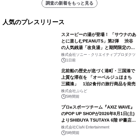
調査の新着をもっと見る
人気のプレスリリース
スヌーピーの湯が登場！ 「サウナのあ
とに楽しむPEANUTS」第2弾 渋谷
の人気銭湯「改良湯」と期間限定のコ
1
ラボレーション サウナイキタイコラ
株式会社ソニー・クリエイティブプロダクツ
ボグッズも発売決定！
1日前
北前船の歴史が息づく港町・三国湊で
上質な滞在を 「オーベルジュほまち
三國湊」 1泊2食付の旅行商品を発売
2
株式会社ぷらど
5時間前
プロeスポーツチーム『AXIZ WAVE』
のPOP UP SHOPが2026年8月1日(土)
よりSHIBUYA TSUTAYA 6階 IP書店で
3
開催決定！！
株式会社ClaN Entertainment
5時間前