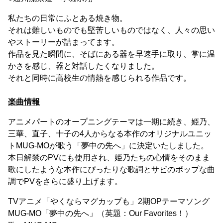
私たちの日常にふとある焼き物。
それは難しいものでも堅苦しいものではなく、人々の思い
やストーリーが詰まってます。
作品を見た瞬間に、そばにある器を早速手に取り、掌に温
かさを感じ、器と対話したくなりました。
それと同時に高校生の情熱を感じられる作品です。
楽曲情報
アニメパートのオープニングテーマは一期に続き、姫乃、
三華、直子、十子の4人からなる本作のオリジナルユニッ
トMUG-MOが歌う「夢中の先へ」に決定いたしました。
本日解禁のPVにも使用され、姫乃たちの心情をそのまま
歌にしたような本作にぴったりな歌詞とサビのポップな曲
調でPVをさらに盛り上げます。
TVアニメ「やくならマグカップも」2期OPテーマソング
MUG-MO「夢中の先へ」（英題：Our Favorites！）