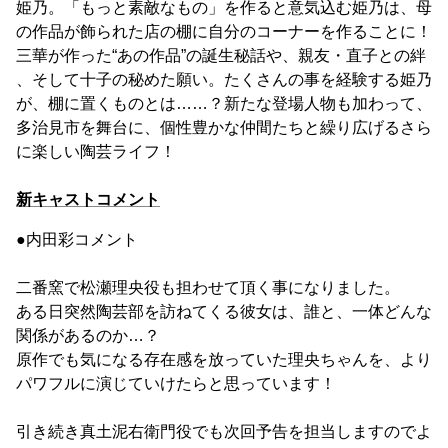
姫乃。「もっと素敵なもの」を作ると意気込む姫乃は、母
の作品が飾られた店の棚に自分のコーナーを作ることに！
三華が作った“あの作品”の誕生秘話や、親友・直子との絆
、そして十子の秘めた願い。たくさんの事を経験する姫乃
が、棚に置くものとは……？新たな登場人物も加わって、
多治見市を舞台に、個性豊かな仲間たちと繰り広げるさら
に楽しい陶芸ライフ！
新キャストコメント
●内田彩コメント
二番窯で松瀬理央役も担わせて頂く事になりました。
ある日突然陶芸部を訪ねてくる彼女は、誰と、一体どんな
関係があるのか…？
原作でも気になる存在感を放っていた理央ちゃんを、より
パワフルに演じていけたらと思っています！
引き続き真土泥右衛門役でも次回予告を担当しますのでよ