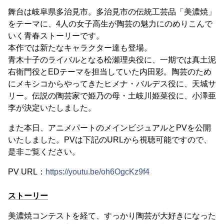
舞台は岐阜県多治見市。多治見市の伝統工芸品「美濃焼」
をテーマに、4人の女子高生が陶芸の魅力にのめりこんで
いく青春ストーリーです。
本作では新たなキャラクター達も登場。
青木十子のライバルとなる松瀬理央役に、一期では真土泥
右衛門役とEDテーマを担当していた内田彩。陶芸のため
にメキシコからやってきたヒメナ・バルデス役に、天城サ
リー。伝説の陶芸家で姫乃の母・土岐川姫菜役に、小澤亜
李が決定いたしました。
また本日、アニメパートのメインビジュアルとPVを公開
いたしました。PVは下記のURLから視聴可能ですので、
是非ご覧ください。
PV URL：
https://youtu.be/oh6OgcKz9f4
ストーリー
美濃焼コンテストを経て、すっかり陶芸が大好きになった