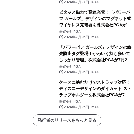
2026年7月27日 10:00
ピタッと磁力で高速充電！「パワーパ
フ ガールズ」デザインのマグネット式
ワイヤレス充電器を株式会社PGAが7
月24日発売
株式会社PGA
2026年7月26日 15:00
「パワーパフ ガールズ」デザインの紛
失防止タグ登場！かわいく持ち歩いて
しっかり管理。株式会社PGAが7月24
日発売
株式会社PGA
2026年7月26日 10:00
ケースに挟むだけでストラップ対応！
ディズニーデザインのダイカット スト
ラップホルダーを株式会社PGAが7月
24日発売
株式会社PGA
2026年7月25日 15:00
発行者のリリースをもっと見る