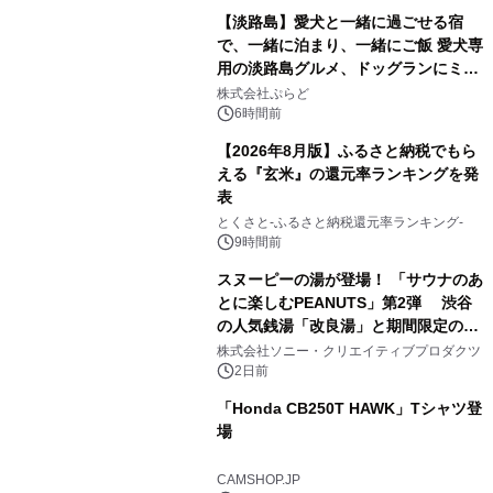
【淡路島】愛犬と一緒に過ごせる宿
で、一緒に泊まり、一緒にご飯 愛犬専
用の淡路島グルメ、ドッグランにミニ
2
プール グランピングとトレーラーハウ
株式会社ぷらど
スの2施設で
6時間前
【2026年8月版】ふるさと納税でもら
える『玄米』の還元率ランキングを発
表
3
とくさと-ふるさと納税還元率ランキング-
9時間前
スヌーピーの湯が登場！ 「サウナのあ
とに楽しむPEANUTS」第2弾 渋谷
の人気銭湯「改良湯」と期間限定のコ
4
ラボレーション サウナイキタイコラ
株式会社ソニー・クリエイティブプロダクツ
ボグッズも発売決定！
2日前
「Honda CB250T HAWK」Tシャツ登
場
5
CAMSHOP.JP