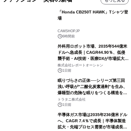
もっと見る
「Honda CB250T HAWK」Tシャツ登
場
CAMSHOP.JP
6時間前
外科用ロボット市場、2035年544億米
ドルへ急成長｜CAGR44.90％、低侵
襲手術・AI技術・医療DXが市場拡大を
牽引
株式会社レポートオーシャン
1日前
眠りづらさの正体──シリーズ第三回
浅い呼吸が"二酸化炭素過剰"を生み、
爆睡型の危険な眠りをつくる構造を解
説
トラタニ株式会社
1日前
半導体ガス市場は2035年236億米ドル
へ、CAGR 7.4％で成長｜半導体製造
拡大・先端プロセス需要が市場成長を