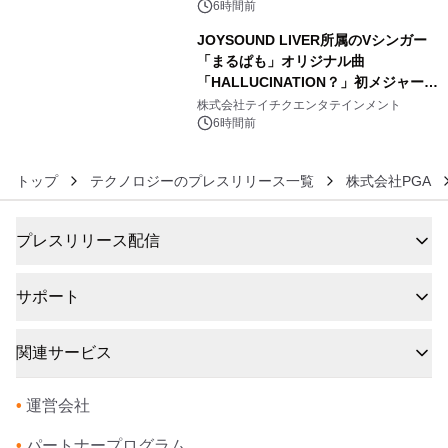
6時間前
JOYSOUND LIVER所属のVシンガー
「まるぱも」オリジナル曲
「HALLUCINATION？」初メジャー配
6
信リリース決定！
株式会社テイチクエンタテインメント
6時間前
トップ
テクノロジーのプレスリリース一覧
株式会社PGA
プレスリリース配信
サポート
関連サービス
•
運営会社
•
パートナープログラム