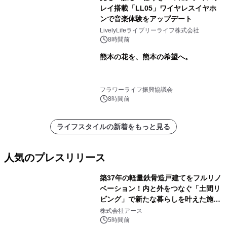
レイ搭載「LL05」ワイヤレスイヤホ
ンで音楽体験をアップデート
LivelyLifeライブリーライフ株式会社
8時間前
熊本の花を、熊本の希望へ。
フラワーライフ振興協議会
8時間前
ライフスタイルの新着をもっと見る
人気のプレスリリース
築37年の軽量鉄骨造戸建てをフルリノ
ベーション！内と外をつなぐ「土間リ
ビング」で新たな暮らしを叶えた施工
1
事例を株式会社アースが公開
株式会社アース
5時間前