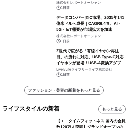
加速
株式会社レポートオーシャン
1日前
データコンバータIC市場、2035年141
億米ドルへ成長｜CAGR6.4％、AI・
5G・IoT需要が市場拡大を加速
株式会社レポートオーシャン
1日前
Z世代で広がる「有線イヤホン再注
目」の流れに対応。USB Type-C対応
イヤホンが登場！USB-A変換アダプタ
ー付きでスマホからパソコンまで幅広
LivelyLifeライブリーライフ株式会社
く活用可能
1日前
ファッション・美容の新着をもっと見る
ライフスタイルの新着
もっと見る
【エニタイムフィットネス 国内の会員
数120万人突破】グランドオープンの