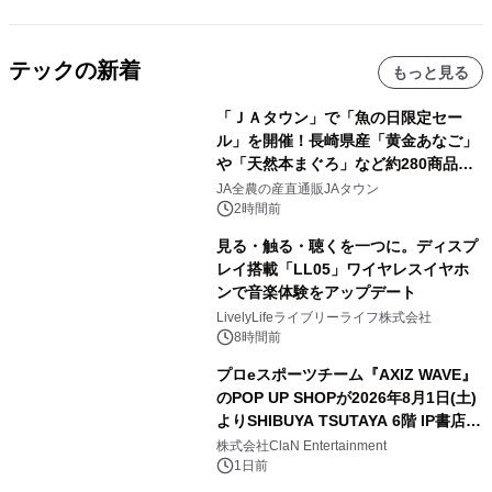
テックの新着
もっと見る
「ＪＡタウン」で「魚の日限定セー
ル」を開催！長崎県産「黄金あなご」
や「天然本まぐろ」など約280商品を
販売！～毎月１０日の定例企画～
JA全農の産直通販JAタウン
2時間前
見る・触る・聴くを一つに。ディスプ
レイ搭載「LL05」ワイヤレスイヤホ
ンで音楽体験をアップデート
LivelyLifeライブリーライフ株式会社
8時間前
プロeスポーツチーム『AXIZ WAVE』
のPOP UP SHOPが2026年8月1日(土)
よりSHIBUYA TSUTAYA 6階 IP書店で
開催決定！！
株式会社ClaN Entertainment
1日前