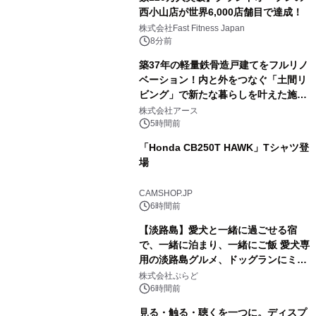
西小山店が世界6,000店舗目で達成！
株式会社Fast Fitness Japan
8分前
築37年の軽量鉄骨造戸建てをフルリノ
ベーション！内と外をつなぐ「土間リ
ビング」で新たな暮らしを叶えた施工
事例を株式会社アースが公開
株式会社アース
5時間前
「Honda CB250T HAWK」Tシャツ登
場
CAMSHOP.JP
6時間前
【淡路島】愛犬と一緒に過ごせる宿
で、一緒に泊まり、一緒にご飯 愛犬専
用の淡路島グルメ、ドッグランにミニ
プール グランピングとトレーラーハウ
株式会社ぷらど
スの2施設で
6時間前
見る・触る・聴くを一つに。ディスプ