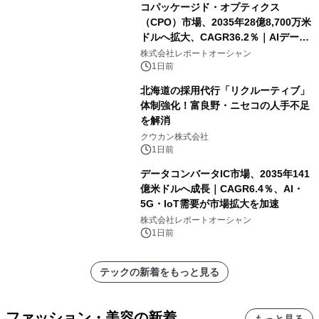
コパッケージド・オプティクス
（CPO）市場、2035年28億8,700万米
ドルへ拡大、CAGR36.2％｜AIデータ
センター・高速光通信需要が成長を加
株式会社レポートオーシャン
速
1日前
北海道の採用代行「リクルーティブ」
体制強化！富良野・ニセコの人手不足
を解消
クウカン株式会社
1日前
データコンバータIC市場、2035年141
億米ドルへ成長｜CAGR6.4％、AI・
5G・IoT需要が市場拡大を加速
株式会社レポートオーシャン
1日前
テックの新着をもっと見る
ファッション・美容の新着