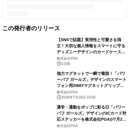
この発行者のリリース
【SNSで話題】実用性と可愛さを両
立！大切な個人情報をスマートに守る
ディズニーデザインのカードケースを
株式会社PGAが8月7日発売
株式会社PGA
1日前
強力マグネットで一瞬で着脱！「パワ
ーパフ ガールズ」デザインのスマート
フォン用2WAYマグネットグリップを
株式会社PGAが7月24日発売
株式会社PGA
2026年7月28日 10:00
通学・通勤をポップに彩る◎「パワー
パフ ガールズ」デザインのICカード対
応ステッカーを株式会社PGAが7月24
日発売
株式会社PGA