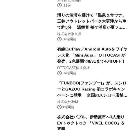
東京国立博物館
1日前
帰りの渋滞を避けて「温泉＆サウナ」
三井アウトレットパーク木更津から車
で約5分 湯舞音 袖ケ浦店が夏フェア
2
メニューを提供
株式会社楽久屋
14時間前
有線CarPlay／Android Autoをワイヤ
レス化 「Mini Aura」 OTTOCASTが
発売、2色展開で8/31まで40％OFF！
3
OTTOCAST株式会社
16時間前
『FUNBOO(ファンブー)』が、スシロ
ーとGAZOO Racing 初コラボキャン
ペーンに登場 全国のスシロー店舗で
4
GR 4車種の FUNBOO(ミニカー)付き
株式会社JAM
メニューが展開されます
8時間前
株式会社バブル、伊勢原市へ3人乗り
EVトゥクトゥク 「VIVEL COCO」を
寄贈