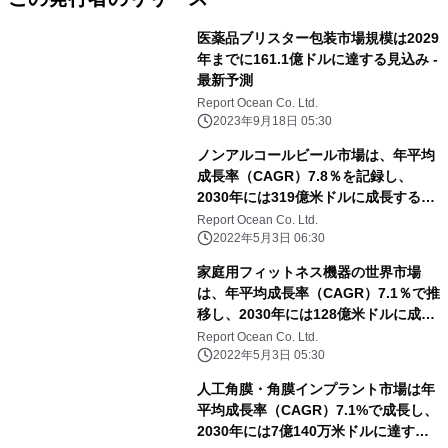
医薬品ブリスター包装市場規模は2029
年までに161.1億ドルに達する見込み -
最新予測
Report Ocean Co. Ltd.
2023年9月18日 05:30
ノンアルコールビール市場は、年平均
成長率（CAGR）7.8％を記録し、
2030年には319億米ドルに成長すると
予測される
Report Ocean Co. Ltd.
2022年5月3日 06:30
家庭用フィットネス機器の世界市場
は、年平均成長率（CAGR）7.1％で推
移し、2030年には128億米ドルに成長
すると予測
Report Ocean Co. Ltd.
2022年5月3日 05:30
人工角膜・角膜インプラント市場は年
平均成長率（CAGR）7.1%で成長し、
2030年には7億140万米ドルに達する