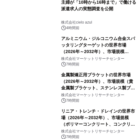
主婦が「10時から16時まで」で働ける
派遣求人の実態調査を公開
株式会社cielo azul
4時間前
アルミニウム・ジルコニウム合金スパ
ッタリングターゲットの世界市場
（2026年～2032年）、市場規模
（0.995、0.999、その他）・分析レポ
株式会社マーケットリサーチセンター
ートを発表
7時間前
金属製矯正用ブラケットの世界市場
（2026年～2032年）、市場規模（貴
金属製ブラケット、ステンレス製ブラ
ケット、純チタン製ブラケット）・分
株式会社マーケットリサーチセンター
析レポートを発表
7時間前
リニア・トレンチ・ドレインの世界市
場（2026年～2032年）、市場規模
（ポリマーコンクリート、コンクリー
ト、プラスチック、金属）・分析レポ
株式会社マーケットリサーチセンター
ートを発表
7時間前