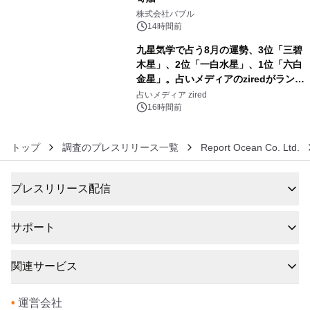
5
株式会社バブル
14時間前
九星気学で占う8月の運勢、3位「三碧
木星」、2位「一白水星」、1位「六白
金星」。占いメディアのziredがランキ
6
ングを発表
占いメディア zired
16時間前
トップ
調査のプレスリリース一覧
Report Ocean Co. Ltd.
プレスリリース配信
サポート
関連サービス
•
運営会社