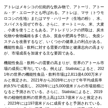
アトレはメキシコの伝統的な飲み物で、アトーリ、アトー
ル・デ・エローテとも呼ばれる。アトレは、マサ（トウモ
ロコシの生地）またはマサ・ハリーナ（生地の粉）、水、
スパイスを混ぜて作る。さらに、オートミール、米、大麦
、小麦を使うこともある。アトレドリンクの摂取は、炭水
化物や食物繊維を多く含み、貧血や肥満を予防し、免疫シ
ステムを改善するなど、いくつかの健康上の利点がある。
機能性食品・飲料に対する需要の増加と健康志向の高まり
が、市場成長を加速する主な要因である。
機能性食品・飲料への需要の高まりが、世界のアトール市
場の成長に寄与している。例えば、Statistaによると、202
1年の世界の機能性食品・飲料市場は2,811億4,000万米ド
ルと推定され、2021年から2028年にかけて年平均成長率
約9.5%で成長し、2028年には5,000億米ドルの市場規模に
なると予測されている。さらに、Statistaによると、2019
年の植物性飲料の世界売上高は123.7億米ドルと推定され
、2023年には197億米ドルに成長すると予測されている。