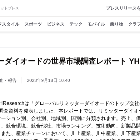
プレスリリース
アットプレス
フスタイル
スポーツ
ビジネス
テック
モバイル
乗り物
クラ
ダイオードの世界市場調査レポート YH Re
査・報告
2023年9月18日 10:40
、YHResearchは「グローバルリミッターダイオードのトップ
」の調査資料を発表しました。本レポートでは、リミッターダイ
ケーション別、会社別、地域別、国別に分類されます。売上、
て、競合環境、競合他社、市場ランキング、技術動向、新製品
。また、産業チェーンにおいて、川上産業、川中産業、川下産