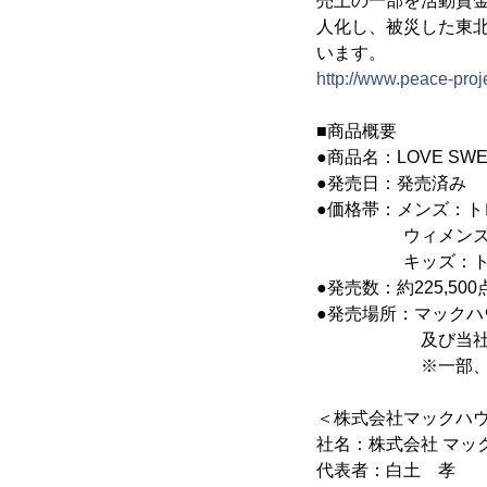
売上の一部を活動資金
人化し、被災した東
います。
http://www.peace-proje
■商品概要
●商品名：LOVE S
●発売日：発売済み
●価格帯：メンズ：トレー
ウィメンズ：￥1,9
キッズ：トレーナ
●発売数：約225,500
●発売場所：マックハウ
及び当社EC
※一部、取り扱
＜株式会社マックハウ
社名：株式会社 マックハ
代表者：白土 孝