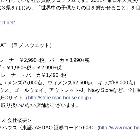
に行っている社会貢献プログラムです。2011年東日本大震災
北３県をはじめ、「世界中の子供たちの目を輝かせること」を
ct.net/
WEAT (ラブ スウェット）
ナー￥2,990+税、パーカ￥3,990+税
90+税～￥2,990+税
ー・パーカ￥1,490+税
点（メンズ75,000点、ウィメンズ62,500点、キッズ88,000点）
ス、ゴールウェイ、アウトレット-J、Navy Storeなど、全国
サイト（
http://store.mac-house.co.jp
）
いのない店舗がございます。
ス 会社概要＞
ウス〈東証JASDAQ 証券コード:7603〉 (
http://www.mac-ho