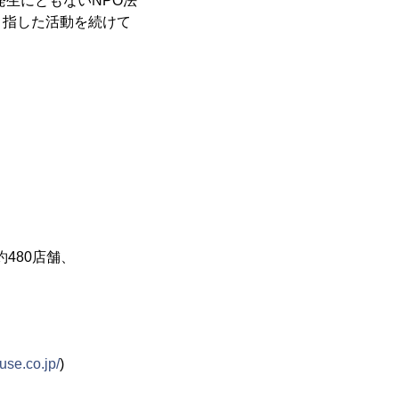
発生にともないNPO法
目指した活動を続けて
約480店舗、
use.co.jp/
)