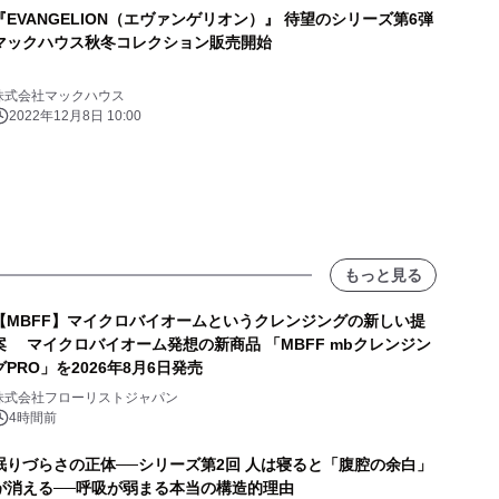
『EVANGELION（エヴァンゲリオン）』 待望のシリーズ第6弾
マックハウス秋冬コレクション販売開始
株式会社マックハウス
2022年12月8日 10:00
もっと見る
【MBFF】マイクロバイオームというクレンジングの新しい提
案 マイクロバイオーム発想の新商品 「MBFF mbクレンジン
グPRO」を2026年8月6日発売
株式会社フローリストジャパン
4時間前
眠りづらさの正体──シリーズ第2回 人は寝ると「腹腔の余白」
が消える──呼吸が弱まる本当の構造的理由