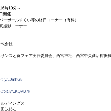
16時10分～
日開催）
ーパーボールすくい等の縁日コーナー（有料）
真撮影コーナー
株式会社
サンスと食フェア実行委員会、西宮神社、西宮中央商店街振興
/bit.ly/L0mhG8
p://bit.ly/1KQVB7k
ールディングス
16-1