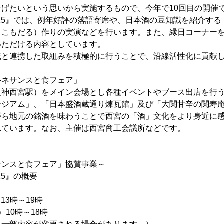
げたいという思いから実施するもので、今年で10回目の開催
015』では、例年好評の落語寄席や、日本酒の豆知識を紹介す
（こもだる）作りの実演などを行います。また、縁日コーナー
いただける内容としています。
域と連携した取組みを積極的に行うことで、沿線活性化に貢献
ルネサンスと食フェア」
阪神西宮駅）をメイン会場とし各種イベントやブース出店を行
ージアム」、「日本盛酒蔵通り煉瓦館」及び「大関甘辛の関寿
がら地元の銘酒を味わうことで西宮の「酒」文化をより身近に
れています。なお、主催は西宮商工会議所などです。
サンスと食フェア」協賛事業～
15』の概要
）13時～19時
時～18時