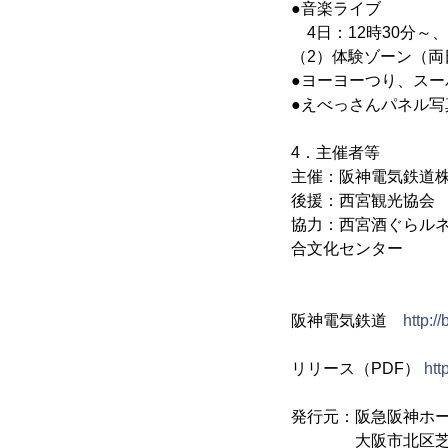
●音楽ライブ
4日：12時30分～、
（2）体験ゾーン（両
●ヨーヨーつり、ス
●えべっさんパネル写
4．主催者等
主催：阪神電気鉄道
後援：西宮観光協会
協力：西宮酒ぐらルネ
合文化センター
阪神電気鉄道
http:/
リリース（PDF）
htt
発行元：阪急阪神ホ
大阪市北区芝田1-