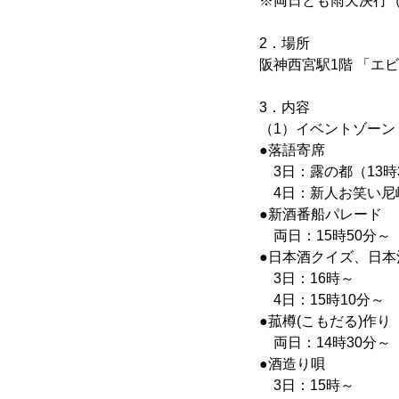
※両日とも雨天決行
2．場所
阪神西宮駅1階 「エ
3．内容
（1）イベントゾーン
●落語寄席
3日：露の都（13時
4日：新人お笑い尼崎
●新酒番船パレード
両日：15時50分～
●日本酒クイズ、日
3日：16時～
4日：15時10分～
●菰樽(こもだる)作り
両日：14時30分～
●酒造り唄
3日：15時～