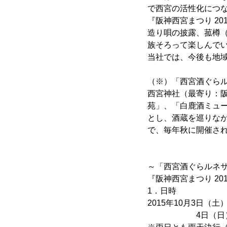
で西宮の活性化につな
『阪神西宮まつり 2
造り唄の披露、菰樽
族そろって楽しんで
当社では、今後も地
（※）「西宮酒ぐら
西宮神社（最寄り：
苑」、「白鹿酒ミュ
とし、酒蔵を巡りな
で、毎年秋に開催さ
～「西宮酒ぐらルネ
『阪神西宮まつり 20
1．日時
2015年10月3日（土
4日（日）10