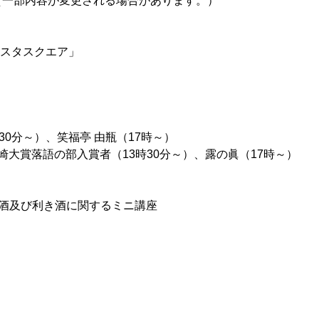
（一部内容が変更される場合があります。）
ビスタスクエア」
30分～）、笑福亭 由瓶（17時～）
大賞落語の部入賞者（13時30分～）、露の眞（17時～）
本酒及び利き酒に関するミニ講座