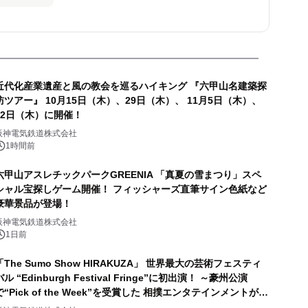
近代化産業遺産と風の教会を巡るハイキング 『六甲山名建築探
訪ツアー』 10月15日（木）、29日（木）、 11月5日（木）、
12日（木）に開催！
阪神電気鉄道株式会社
1時間前
六甲山アスレチックパークGREENIA 「真夏の雪まつり」スペ
シャル宝探しゲーム開催！ フィッシャーズ直筆サイン色紙など
豪華景品が登場！
阪神電気鉄道株式会社
1日前
「The Sumo Show HIRAKUZA」 世界最大の芸術フェスティ
バル “Edinburgh Festival Fringe”に初出演！ ～豪州公演
で“Pick of the Week”を受賞した 相撲エンタテインメントが欧
州へ挑戦～