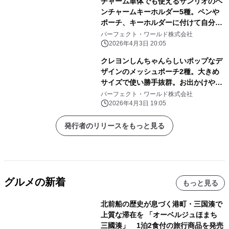
チャーム単体でも使えるサンリオのペ
ンチャームキーホルダー5種。ペンや
ポーチ、キーホルダーに付けて自分だ
けのアレンジしよう
パーフェクト・ワールド株式会社
2026年4月3日 20:05
クレヨンしんちゃんらしいポップなデ
ザインのメッシュポーチ2種。大きめ
サイズで使い勝手抜群。お出かけや旅
行にぜひ！
パーフェクト・ワールド株式会社
2026年4月3日 19:05
発行者のリリースをもっと見る
グルメの新着
もっと見る
北前船の歴史が息づく港町・三国湊で
上質な滞在を 「オーベルジュほまち
三國湊」 1泊2食付の旅行商品を発売