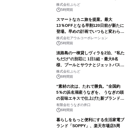
株式会社ぷらど
5時間前
スマートなカニ旅を提案。最大
13％OFFとなる早割120日前が新たに
登場。早めの計画でいつもと変わらぬ
大人の冬旅を。ー夕日ヶ浦温泉「佳松
株式会社アウルコーポレーション
苑 別邸ふうか」ー
5時間前
淡路島の一棟貸しヴィラを2泊、"私た
ちだけ"の別荘に 1日1組・最大8名
様、プールとサウナとジェットバス付
きで Villa Mon Temps AWAJIの連泊
株式会社ぷらど
素泊りプラン
6時間前
“素材の次は、たれで勝負。”全国約
5％の浜名湖産うなぎを、 うなぎの頭
の旨味エキスで仕上げた新ブランド
「井口の誉」誕生
有限会社うなぎの井口
6時間前
暮らしをもっと便利にする生活家電ブ
ランド「SOPPY」、楽天市場店5周