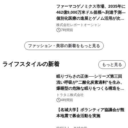
ファーマコゲノミクス市場、2035年に
462億9,000万米ドル規模へ到達予測―
個別化医療の進展とゲノム活用が次世
代ヘルスケア投資を加速
株式会社レポートオーシャン
7時間前
ファッション・美容の新着をもっと見る
ライフスタイルの新着
もっと見る
眠りづらさの正体──シリーズ第三回
浅い呼吸が"二酸化炭素過剰"を生み、
爆睡型の危険な眠りをつくる構造を解
説
トラタニ株式会社
4時間前
【名城大学】ボランティア協議会が熊
本地震で募金活動を実施