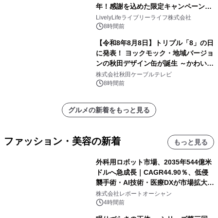
年！感謝を込めた限定キャンペーンを
8月10日より開催
LivelyLifeライブリーライフ株式会社
8時間前
【令和8年8月8日】トリプル「8」の日
に発表！ ヨックモック・地域バージョ
ンの秋田デザイン缶が誕生 ～かわいい
秋田犬の子犬と秋田の四季と名所を巡
株式会社秋田ケーブルテレビ
るパッケージ～ 9月1日(火)秋田県内で
8時間前
販売開始
グルメの新着をもっと見る
ファッション・美容の新着
もっと見る
外科用ロボット市場、2035年544億米
ドルへ急成長｜CAGR44.90％、低侵
襲手術・AI技術・医療DXが市場拡大を
牽引
株式会社レポートオーシャン
4時間前