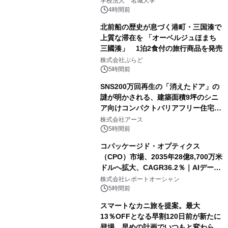
学校法人 名城大学
4時間前
北前船の歴史が息づく港町・三国湊で
上質な滞在を 「オーベルジュほまち
三國湊」 1泊2食付の旅行商品を発売
株式会社ぷらど
5時間前
SNS200万回再生の「消えたドア」の
謎が明かされる、建築面積9坪のシニ
ア向けコンパクトバリアフリー住宅が
誕生
株式会社アース
5時間前
コパッケージド・オプティクス
（CPO）市場、2035年28億8,700万米
ドルへ拡大、CAGR36.2％｜AIデータ
センター・高速光通信需要が成長を加
株式会社レポートオーシャン
速
5時間前
スマートなカニ旅を提案。最大
13％OFFとなる早割120日前が新たに
登場。早めの計画でいつもと変わらぬ