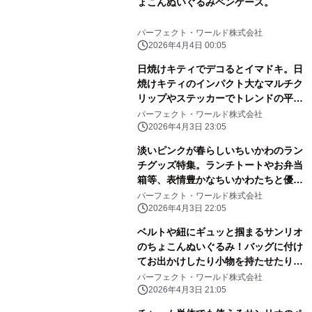
ょこんぬいぐるみペンケース。
パーフェクト・ワールド株式会社
2026年4月4日 00:05
日焼けキティでデコるとイマドキ。日
焼けキティのインパクト大なマルチク
リップやステッカーでトレンドの平成
レトロ感ばっちりです。
パーフェクト・ワールド株式会社
2026年4月3日 23:05
淡いピンクが春らしいちいかわのラン
チグッズ特集。ランチトートやお弁当
箱等、表情豊かなちいかわたちと優し
いピンク色に心和む
パーフェクト・ワールド株式会社
2026年4月3日 22:05
ベルトや紐にギュッと掴まるサンリオ
のちょこんぬいぐるみ！バッグに付け
てお出かけしたり小物を持たせたりと
自由に楽しめる！
パーフェクト・ワールド株式会社
2026年4月3日 21:05