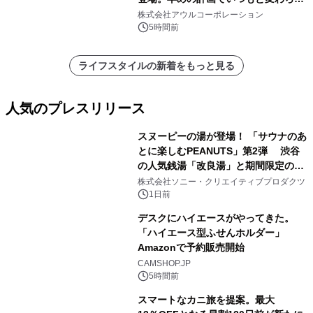
大人の冬旅を。ー夕日ヶ浦温泉「佳松
株式会社アウルコーポレーション
苑 別邸ふうか」ー
5時間前
ライフスタイルの新着をもっと見る
人気のプレスリリース
スヌーピーの湯が登場！ 「サウナのあ
とに楽しむPEANUTS」第2弾 渋谷
の人気銭湯「改良湯」と期間限定のコ
1
ラボレーション サウナイキタイコラ
株式会社ソニー・クリエイティブプロダクツ
ボグッズも発売決定！
1日前
デスクにハイエースがやってきた。
「ハイエース型ふせんホルダー」
Amazonで予約販売開始
2
CAMSHOP.JP
5時間前
スマートなカニ旅を提案。最大