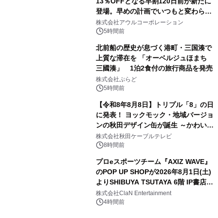
13％OFFとなる早割120日前が新たに
登場。早めの計画でいつもと変わらぬ
3
大人の冬旅を。ー夕日ヶ浦温泉「佳松
株式会社アウルコーポレーション
苑 別邸ふうか」ー
5時間前
北前船の歴史が息づく港町・三国湊で
上質な滞在を 「オーベルジュほまち
三國湊」 1泊2食付の旅行商品を発売
4
株式会社ぷらど
5時間前
【令和8年8月8日】トリプル「8」の日
に発表！ ヨックモック・地域バージョ
ンの秋田デザイン缶が誕生 ～かわいい
5
秋田犬の子犬と秋田の四季と名所を巡
株式会社秋田ケーブルテレビ
るパッケージ～ 9月1日(火)秋田県内で
8時間前
販売開始
プロeスポーツチーム『AXIZ WAVE』
のPOP UP SHOPが2026年8月1日(土)
よりSHIBUYA TSUTAYA 6階 IP書店で
6
開催決定！！
株式会社ClaN Entertainment
4時間前