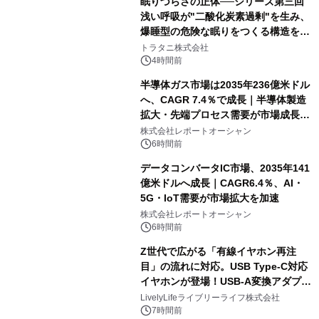
眠りづらさの正体──シリーズ第三回
浅い呼吸が"二酸化炭素過剰"を生み、
爆睡型の危険な眠りをつくる構造を解
説
トラタニ株式会社
4時間前
半導体ガス市場は2035年236億米ドル
へ、CAGR 7.4％で成長｜半導体製造
拡大・先端プロセス需要が市場成長を
加速
株式会社レポートオーシャン
6時間前
データコンバータIC市場、2035年141
億米ドルへ成長｜CAGR6.4％、AI・
5G・IoT需要が市場拡大を加速
株式会社レポートオーシャン
6時間前
Z世代で広がる「有線イヤホン再注
目」の流れに対応。USB Type-C対応
イヤホンが登場！USB-A変換アダプタ
ー付きでスマホからパソコンまで幅広
LivelyLifeライブリーライフ株式会社
く活用可能
7時間前