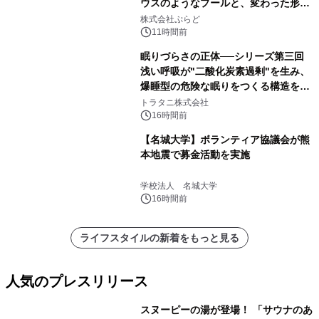
ウスのようなプールと、変わった形の
サウナも 「THE BOXY AWAJI」のお
株式会社ぷらど
得な素泊まり連泊プランで
11時間前
眠りづらさの正体──シリーズ第三回
浅い呼吸が"二酸化炭素過剰"を生み、
爆睡型の危険な眠りをつくる構造を解
説
トラタニ株式会社
16時間前
【名城大学】ボランティア協議会が熊
本地震で募金活動を実施
学校法人 名城大学
16時間前
ライフスタイルの新着をもっと見る
人気のプレスリリース
スヌーピーの湯が登場！ 「サウナのあ