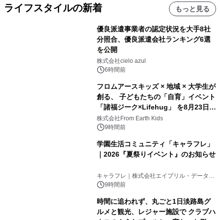
ライフスタイルの新着
もっと見る
優良派遣事業者の認定状況を大手8社
分照合、優良派遣会社ランキング6選
を公開
株式会社cielo azul
6時間前
フロムアースキッズ × 地域 × 大学生が
創る、 子どもたちの「自育」イベント
「諸福ジーク×Lifehug」 を8月23日
(日)開催
株式会社From Earth Kids
9時間前
学園生活コミュニティ「キャラフレ」
｜2026『夏祭りイベント』のお知らせ
キャラフレ｜株式会社エイプリル・データ・
デザインズ
9時間前
時間に追われず、丸ごと1日淡路島グ
ルメと観光、レジャー施設で クラブハ