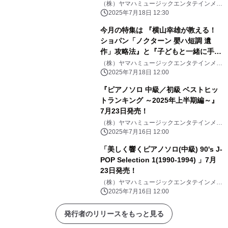
（株）ヤマハミュージックエンタテインメン
トHD
2025年7月18日 12:30
今月の特集は 『横山幸雄が教える！
ショパン「ノクターン 嬰ハ短調 遺
作」攻略法』と『子どもと一緒に手作
り楽器で遊ぼう！』「月刊ピアノ
（株）ヤマハミュージックエンタテインメン
トHD
2025年8月号」 2025年7月18日発売
2025年7月18日 12:00
『ピアノソロ 中級／初級 ベストヒッ
トランキング ～2025年上半期編～』
7月23日発売！
（株）ヤマハミュージックエンタテインメン
トHD
2025年7月16日 12:00
「美しく響くピアノソロ(中級) 90's J-
POP Selection 1(1990-1994) 」7月
23日発売！
（株）ヤマハミュージックエンタテインメン
トHD
2025年7月16日 12:00
発行者のリリースをもっと見る