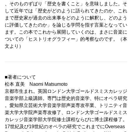
、そのものずばり「歴史を書くこと」を意味しました。そ
して近年では「歴史がどのように語られてきたのか、これ
まで歴史家が過去の出来事をどのように解釈し、どのよう
に評価してきたのか」を論じる学問を指す言葉となってい
ます。この本でこれから展開していくのは、まさに音楽に
ついての「ヒストリオグラフィー」的考察なのです。（本
文より）
■著者について
松本 直美 Naomi Matsumoto
京都市生まれ。英国ロンドン大学ゴールドスミスカレッジ
音楽学部上級講師。専門は歴史的音楽学、特にオペラ研究
。愛知県立芸術大学音楽学部声楽専攻卒業、トリニティ音
楽大学大学院声楽専攻修了、ロンドン大学ゴールドスミス
カレッジ音楽学部大学院修士課程ならびに博士課程修了。
17世紀及び19世紀のオペラの研究でこれまでにOverseas