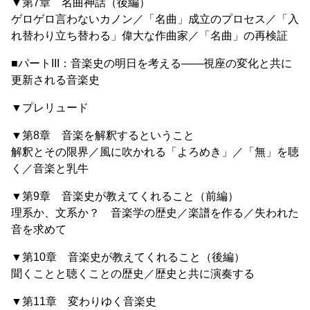
▼第7章 名曲神話（後編）
ゲロゲロ言わないカノン／「名曲」成立のプロセス／「入
れ替わり立ち替わる」偉大な作曲家／「名曲」の再検証
■パートIII：音楽史の明日を考える――視座の変化と共に
更新される音楽史
▼プレリュード
▼第8章 音楽を解釈するということ
解釈とその限界／風に吹かれる「よろめき」／「無」を聴
く／音楽と乳牛
▼第9章 音楽史が教えてくれること（前編）
理系か、文系か？ 音楽学の歴史／楽譜を作る／失われた
音を求めて
▼第10章 音楽史が教えてくれること（後編）
聞くことと聴くことの歴史／歴史と共に演奏する
▼第11章 変わりゆく音楽史