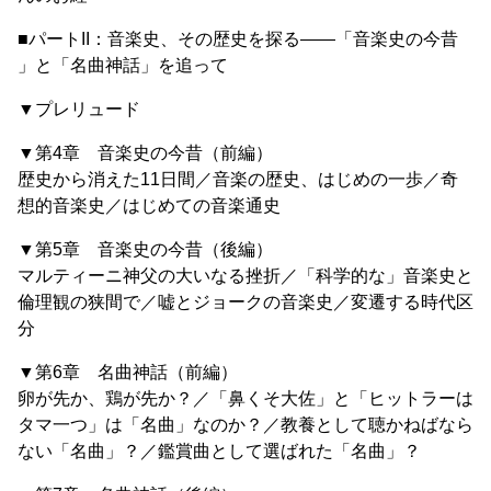
■パートII：音楽史、その歴史を探る――「音楽史の今昔
」と「名曲神話」を追って
▼プレリュード
▼第4章 音楽史の今昔（前編）
歴史から消えた11日間／音楽の歴史、はじめの一歩／奇
想的音楽史／はじめての音楽通史
▼第5章 音楽史の今昔（後編）
マルティーニ神父の大いなる挫折／「科学的な」音楽史と
倫理観の狭間で／嘘とジョークの音楽史／変遷する時代区
分
▼第6章 名曲神話（前編）
卵が先か、鶏が先か？／「鼻くそ大佐」と「ヒットラーは
タマ一つ」は「名曲」なのか？／教養として聴かねばなら
ない「名曲」？／鑑賞曲として選ばれた「名曲」？