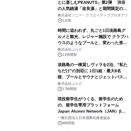
とに楽しむPEANUTS」第2弾 渋谷
の人気銭湯「改良湯」と期間限定のコ
1
ラボレーション サウナイキタイコラ
株式会社ソニー・クリエイティブプロダクツ
ボグッズも発売決定！
1日前
時間に追われず、丸ごと1日淡路島グ
ルメと観光、レジャー施設で クラブハ
ウスのようなプールと、変わった形の
2
サウナも 「THE BOXY AWAJI」のお
株式会社ぷらど
得な素泊まり連泊プランで
11時間前
淡路島の一棟貸しヴィラを2泊、"私た
ちだけ"の別荘に 1日1組・最大8名
様、プールとサウナとジェットバス付
3
きで Villa Mon Temps AWAJIの連泊
株式会社ぷらど
素泊りプラン
17時間前
現役留学生がつくる、留学生のため
の、留学生専用プラットフォーム
Japan Alumni Network（JAN）β版
4
をリリース
一般社団法人日本国際化推進協会
8時間前