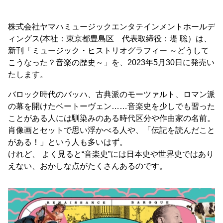
株式会社ヤマハミュージックエンタテインメントホールデ
ィングス(本社：東京都豊島区 代表取締役：堤 聡）は、
新刊「ミュージック・ヒストリオグラフィー ～どうして
こうなった？音楽の歴史～」を、2023年5月30日に発売い
たします。
バロック時代のバッハ、古典派のモーツァルト、ロマン派
の幕を開けたベートーヴェン……音楽史を少しでも習った
ことがある人には馴染みのある時代区分や作曲家の名前。
肖像画とセットで思い浮かべる人や、「伝記を読んだこと
がある！」という人も多いはず。
けれど、 よく見ると“音楽史”には日本史や世界史ではあり
えない、おかしな点がたくさんあるのです。