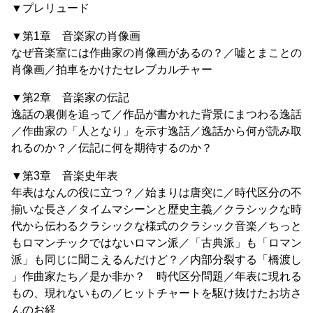
▼プレリュード
▼第1章 音楽家の肖像画
なぜ音楽室には作曲家の肖像画があるの？／嘘とまことの
肖像画／拍車をかけたセレブカルチャー
▼第2章 音楽家の伝記
逸話の裏側を追って／作品が書かれた背景にまつわる逸話
／作曲家の「人となり」を示す逸話／逸話から何が読み取
れるのか？／伝記に何を期待するのか？
▼第3章 音楽史年表
年表はなんの役に立つ？／始まりは唐突に／時代区分の不
揃いな長さ／タイムマシーンと歴史主義／クラシックな時
代から伝わるクラシックな様式のクラシック音楽／ちっと
もロマンチックではないロマン派／「古典派」も「ロマン
派」も同じに聞こえるんだけど？／内部分裂する「橋渡し
」作曲家たち／是か非か？ 時代区分問題／年表に現れる
もの、現れないもの／ヒットチャートを駆け抜けたお坊さ
んのお経