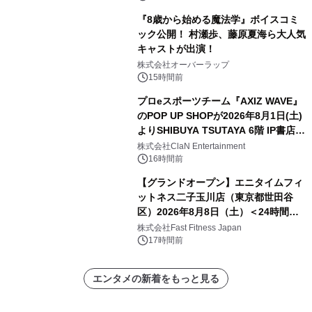
『8歳から始める魔法学』ボイスコミ
ック公開！ 村瀬歩、藤原夏海ら大人気
キャストが出演！
株式会社オーバーラップ
15時間前
プロeスポーツチーム『AXIZ WAVE』
のPOP UP SHOPが2026年8月1日(土)
よりSHIBUYA TSUTAYA 6階 IP書店で
開催決定！！
株式会社ClaN Entertainment
16時間前
【グランドオープン】エニタイムフィ
ットネス二子玉川店（東京都世田谷
区）2026年8月8日（土）＜24時間年
中無休のフィットネスジム＞
株式会社Fast Fitness Japan
17時間前
エンタメの新着をもっと見る