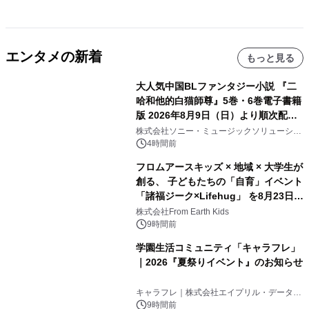
エンタメの新着
もっと見る
大人気中国BLファンタジー小説 『二
哈和他的白猫師尊』5巻・6巻電子書籍
版 2026年8月9日（日）より順次配信
開始
株式会社ソニー・ミュージックソリューショ
ンズ
4時間前
フロムアースキッズ × 地域 × 大学生が
創る、 子どもたちの「自育」イベント
「諸福ジーク×Lifehug」 を8月23日
(日)開催
株式会社From Earth Kids
9時間前
学園生活コミュニティ「キャラフレ」
｜2026『夏祭りイベント』のお知らせ
キャラフレ｜株式会社エイプリル・データ・
デザインズ
9時間前