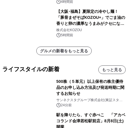
4時間前
【大阪･福島】夏限定の冷やし麺！
「豚骨まぜそばKOZOU+」でごま油の
香りと卵の濃厚なうまみがクセになる
「冷やしネギ玉」を発売！
株式会社KOZOU
5時間前
グルメの新着をもっと見る
ライフスタイルの新着
もっと見る
500株（５単元）以上保有の株主優待
品のお申し込み方法及び発送時期に関
するお知らせ
サンネクスタグループ株式会社(東証スタン
ダード上場 コード8945）
24分前
駅を降りたら、すぐ赤べこ 「アカベ
コランド会津若松駅前店」8月8日(土)
開業