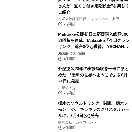
さんが “宝くじ付き定期預金”を楽しく
ご紹介
3
株式会社静岡銀行 インターネット支店
5時間前
Makuake公開初日に応援購入総額300
万円超を達成、Makuake「今日のラン
キング」総合3位も獲得。 YECHAN音
4
浴シンギングボウル第2弾の大型サイ
Japan Top Trade
ズ（XL・2XL・3XL）を先行販売中
5時間前
外壁塗装20年の実務経験を一冊にまと
めた 『塗料の世界へようこそ』を8月
21日に発売
5
吉都紀太介
5時間前
栃木のソウルドリンク「関東・栃木レ
モン」が、 キラキラのクリスタルシー
ルに。8月4日(火)発売
6
株式会社アカベコランド
5時間前