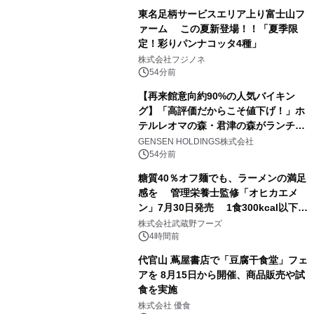
東名足柄サービスエリア上り富士山フ
ァーム この夏新登場！！「夏季限
定！彩りパンナコッタ4種」
株式会社フジノネ
54分前
【再来館意向約90%の人気バイキン
グ】「高評価だからこそ値下げ！」ホ
テルレオマの森・君津の森がランチバ
イキングの価格改定&繁忙日料金撤廃
GENSEN HOLDINGS株式会社
を実施
54分前
糖質40％オフ麺でも、ラーメンの満足
感を 管理栄養士監修「オヒカエメ
ン」7月30日発売 1食300kcal以下・
1日の1/3量の野菜・塩分3.3g以下を実
株式会社武蔵野フーズ
現
4時間前
代官山 蔦屋書店で「豆腐干食堂」フェ
アを 8月15日から開催、商品販売や試
食を実施
株式会社 優食