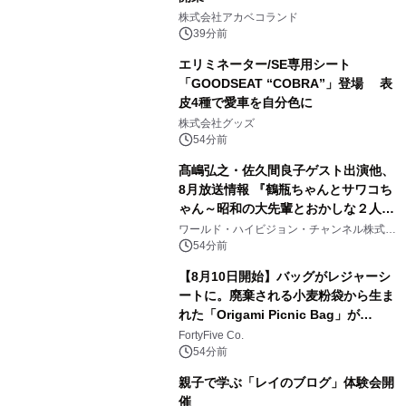
株式会社アカベコランド
39分前
エリミネーター/SE専用シート
「GOODSEAT “COBRA”」登場 表
皮4種で愛車を自分色に
株式会社グッズ
54分前
髙嶋弘之・佐久間良子ゲスト出演他、
8月放送情報 『鶴瓶ちゃんとサワコち
ゃん～昭和の大先輩とおかしな２人
～』 毎週月曜よる9時00分～ BS12 ト
ワールド・ハイビジョン・チャンネル株式会
社
ゥエルビで放送
54分前
【8月10日開始】バッグがレジャーシ
ートに。廃棄される小麦粉袋から生ま
れた「Origami Picnic Bag」が
Makuakeに登場
FortyFive Co.
54分前
親子で学ぶ「レイのブログ」体験会開
催