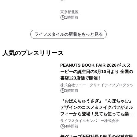
東京都北区
1時間前
ライフスタイルの新着をもっと見る
人気のプレスリリース
PEANUTS BOOK FAIR 2026が スヌ
ーピーの誕生日の8月10日より 全国の
書店123店舗で開催！
1
株式会社ソニー・クリエイティブプロダクツ
3時間前
『おぱんちゅうさぎ』『んぽちゃむ』
デザインのコスメ＆メイクパフがミル
フィーから登場！見ても使っても楽し
2
い、ポップでキュートなコレクショ
ライフスタイルカンパニー株式会社
ン。
4時間前
夢グループ石田社長＆歌手の保科有里