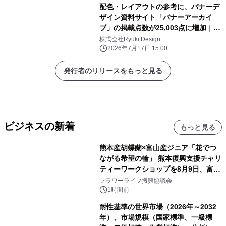
配色・レイアウトの参考に、バナーデ
ザイン資料サイト「バナーアーカイ
ブ」の掲載点数が25,003点に増加｜株
式会社Ryuki Design
株式会社Ryuki Design
2026年7月17日 15:00
発行者のリリースをもっと見る
ビジネスの新着
もっと見る
熊本産胡蝶蘭×富山産ジニア「花でつ
ながる希望の輪」 熊本復興支援チャリ
ティーワークショップを8月9日、富
山・射水で開催
フラワーライフ振興協議会
1時間前
耐性基準の世界市場（2026年～2032
年）、市場規模（国家標準、一級標