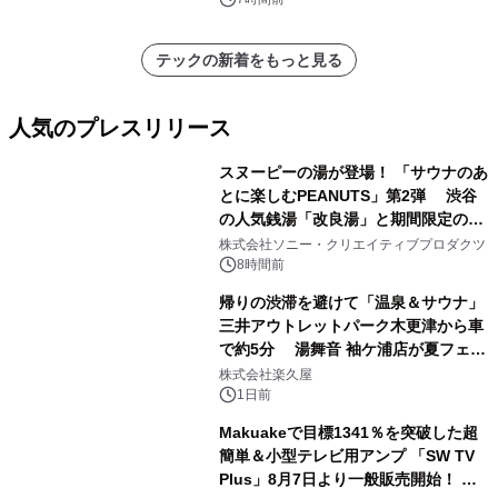
テックの新着をもっと見る
人気のプレスリリース
スヌーピーの湯が登場！ 「サウナのあ
とに楽しむPEANUTS」第2弾 渋谷
の人気銭湯「改良湯」と期間限定のコ
1
ラボレーション サウナイキタイコラ
株式会社ソニー・クリエイティブプロダクツ
ボグッズも発売決定！
8時間前
帰りの渋滞を避けて「温泉＆サウナ」
三井アウトレットパーク木更津から車
で約5分 湯舞音 袖ケ浦店が夏フェア
2
メニューを提供
株式会社楽久屋
1日前
Makuakeで目標1341％を突破した超
簡単＆小型テレビ用アンプ 「SW TV
Plus」8月7日より一般販売開始！ ケ
3