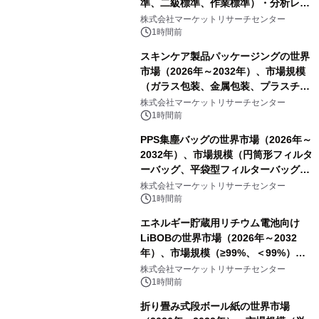
準、二級標準、作業標準）・分析レポ
ートを発表
株式会社マーケットリサーチセンター
1時間前
スキンケア製品パッケージングの世界
市場（2026年～2032年）、市場規模
（ガラス包装、金属包装、プラスチッ
ク包装、その他）・分析レポートを発
株式会社マーケットリサーチセンター
表
1時間前
PPS集塵バッグの世界市場（2026年～
2032年）、市場規模（円筒形フィルタ
ーバッグ、平袋型フィルターバッグ、
プリーツフィルターバッグ、その
株式会社マーケットリサーチセンター
他）・分析レポートを発表
1時間前
エネルギー貯蔵用リチウム電池向け
LiBOBの世界市場（2026年～2032
年）、市場規模（≥99%、＜99%）・
分析レポートを発表
株式会社マーケットリサーチセンター
1時間前
折り畳み式段ボール紙の世界市場