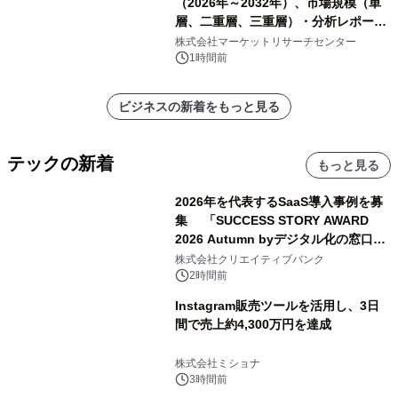
（2026年～2032年）、市場規模（単
層、二重層、三重層）・分析レポート
を発表
株式会社マーケットリサーチセンター
1時間前
ビジネスの新着をもっと見る
テックの新着
もっと見る
2026年を代表するSaaS導入事例を募
集 「SUCCESS STORY AWARD
2026 Autumn byデジタル化の窓口」
開催
株式会社クリエイティブバンク
2時間前
Instagram販売ツールを活用し、3日
間で売上約4,300万円を達成
株式会社ミショナ
3時間前