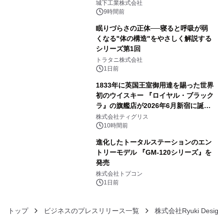
ーブル1本つなぐだけ、テレビの音が
城下工業株式会社
ぐっと豊かに
9時間前
眠りづらさの正体──寝ると呼吸が弱
くなる"体の構造"をやさしく解説する
シリーズ第1回
4
トラタニ株式会社
1日前
1833年に英国王室御用達を賜った世界
初のウイスキー 『ロイヤル・ブラック
ラ』の旗艦店が2026年6月新宿に誕
5
生 バカルディ ジャパンと連携した
株式会社ティグリス
没入型バー「BAR Arca」
10時間前
進化したトータルステーションのエン
トリーモデル 『GM-120シリーズ』を
発売
6
株式会社トプコン
1日前
トップ
ビジネスのプレスリリース一覧
株式会社Ryuki Desi