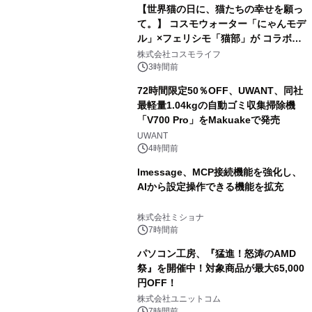
【世界猫の日に、猫たちの幸せを願っ
て。】 コスモウォーター「にゃんモデ
ル」×フェリシモ「猫部」が コラボキ
ャンペーンを実施
株式会社コスモライフ
3時間前
72時間限定50％OFF、UWANT、同社
最軽量1.04kgの自動ゴミ収集掃除機
「V700 Pro」をMakuakeで発売
UWANT
4時間前
lmessage、MCP接続機能を強化し、
AIから設定操作できる機能を拡充
株式会社ミショナ
7時間前
パソコン工房、『猛進！怒涛のAMD
祭』を開催中！対象商品が最大65,000
円OFF！
株式会社ユニットコム
7時間前