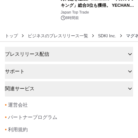
キング」総合3位も獲得。 YECHAN音
6
浴シンギングボウル第2弾の大型サイ
Japan Top Trade
ズ（XL・2XL・3XL）を先行販売中
8時間前
トップ
ビジネスのプレスリリース一覧
SDKI Inc.
マグネ
プレスリリース配信
サポート
関連サービス
•
運営会社
•
パートナープログラム
•
利用規約