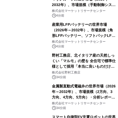
2032年）、市場規模（手動制御システ
ム、自動ワンタッチ制御システム、セ
株式会社マーケットリサーチセンター
ンサーベースのインテリジェント制御
4分前
システム）・分析レポートを発表
産業用LFPバッテリーの世界市場
（2026年～2032年）、市場規模（角
形LFPバッテリー、ソフトパックLFP
バッテリー、円筒形LFPバッテリ
株式会社マーケットリサーチセンター
ー）・分析レポートを発表
4分前
野村工務店、北イタリア産の天然しっ
くい「マルモ」の壁を 全住宅で標準仕
様として採用「本当に良いものだけに
こだわる」
株式会社野村工務店
34分前
金属製直動式電磁弁の世界市場（2026
年～2032年）、市場規模（2方向、3
方向、4方向、5方向）・分析レポート
を発表
株式会社マーケットリサーチセンター
34分前
スマート自律型EV充電ロボットの世界