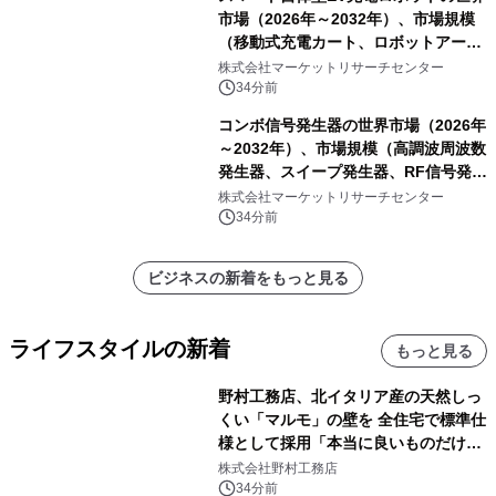
市場（2026年～2032年）、市場規模
（移動式充電カート、ロボットアーム
式充電システム、その他）・分析レポ
株式会社マーケットリサーチセンター
ートを発表
34分前
コンボ信号発生器の世界市場（2026年
～2032年）、市場規模（高調波周波数
発生器、スイープ発生器、RF信号発生
器、その他）・分析レポートを発表
株式会社マーケットリサーチセンター
34分前
ビジネスの新着をもっと見る
ライフスタイルの新着
もっと見る
野村工務店、北イタリア産の天然しっ
くい「マルモ」の壁を 全住宅で標準仕
様として採用「本当に良いものだけに
こだわる」
株式会社野村工務店
34分前