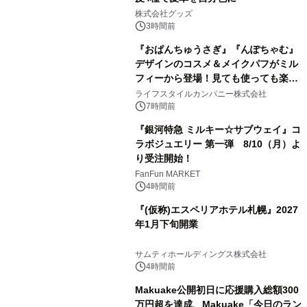
2
株式会社グッズ
3時間前
『おぱんちゅうさぎ』『んぽちゃむ』
デザインのコスメ＆メイクパフがミル
フィーから登場！見ても使っても楽し
3
い、ポップでキュートなコレクショ
ライフスタイルカンパニー株式会社
ン。
7時間前
『銀河特急 ミルキー☆サブウェイ』コ
ラボジュエリー 第一弾 8/10（月）よ
り受注開始！
4
FanFun MARKET
4時間前
『(仮称)エスペリアホテル札幌』2027
年1月下旬開業
5
サムティホールディングス株式会社
4時間前
Makuake公開初日に応援購入総額300
万円超を達成、Makuake「今日のラン