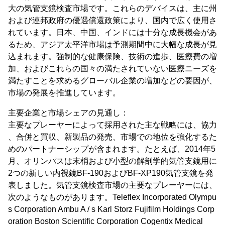
大の気管支鏡検査市場です。これらのデバイスは、主に州
および連邦政府の優遇償還政策により、国内で広く使用さ
れています。日本、中国、インドには十分な成長機会があ
るため、アジア太平洋市場は予測期間中に大幅な成長が見
込まれます。強制的な健康保険、技術の進歩、医療費の増
加、およびこれらの国々の満たされていない医療ニーズを
満たすことを求めるグローバル企業の増加などの要因が、
市場の発展を推進しています。
主要企業と市場シェアの見通し：
主要なプレーヤーによって採用された主な戦略には、協力
、合併と買収、新製品の発売、市場での地位を強化するた
めのパートナーシップが含まれます。たとえば、2014年5
月、オリンパスは末梢および小型の解剖学的気管支鏡用に
2つの新しい内視鏡BF-190およびBF-XP190気管支鏡を発
表しました。気管支鏡検査市場の主要なプレーヤーには、
次のようなものがあります。Teleflex Incorporated Olympu
s Corporation Ambu A / s Karl Storz Fujifilm Holdings Corp
oration Boston Scientific Corporation Cogentix Medical