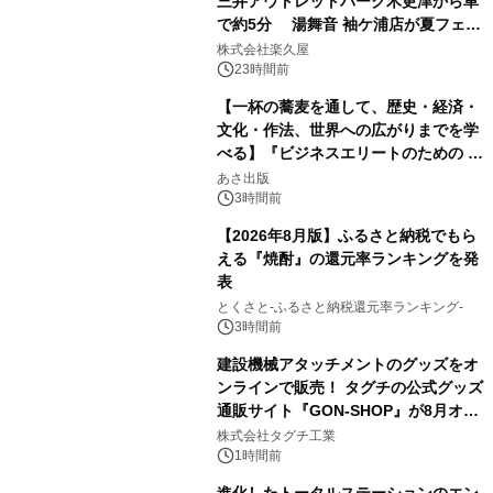
三井アウトレットパーク木更津から車
で約5分 湯舞音 袖ケ浦店が夏フェア
1
メニューを提供
株式会社楽久屋
23時間前
【一杯の蕎麦を通して、歴史・経済・
文化・作法、世界への広がりまでを学
べる】『ビジネスエリートのための 教
2
養としての蕎麦』2026年8月25日
あさ出版
（火）発売
3時間前
【2026年8月版】ふるさと納税でもら
える『焼酎』の還元率ランキングを発
表
3
とくさと-ふるさと納税還元率ランキング-
3時間前
建設機械アタッチメントのグッズをオ
ンラインで販売！ タグチの公式グッズ
通販サイト『GON-SHOP』が8月オー
4
プン
株式会社タグチ工業
1時間前