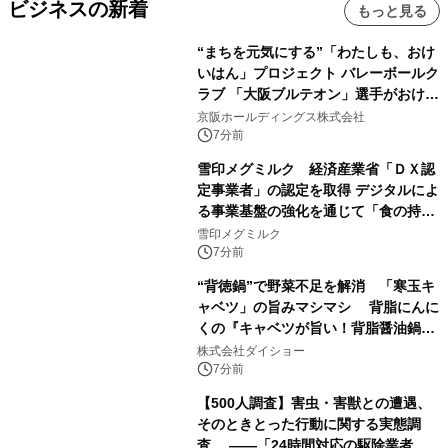
ビジネスの新着
もっと見る
“まちを元気にする”「わたしも、おけ
いはん」プロジェクト バレーボールク
ラブ 「大阪ブルテオン」選手がおけい
はんに。
京阪ホールディングス株式会社
7分前
雪印メグミルク 経済産業省「ＤＸ認
定事業者」の認定を取得 デジタルによ
る事業基盤の強化を通じて「食の持続
性」を実現
雪印メグミルク
7分前
“背徳鍋”で野菜不足を解消 「寒玉キ
ャベツ」の旨みマシマシ 背脂にんに
くの『キャベツが旨い！背脂醤油鍋ス
ープ』発売
株式会社ダイショー
7分前
【500人調査】害虫・害獣との遭遇、
そのときとった行動に関する実態調
査 ――「24時間対応の駆除業者」