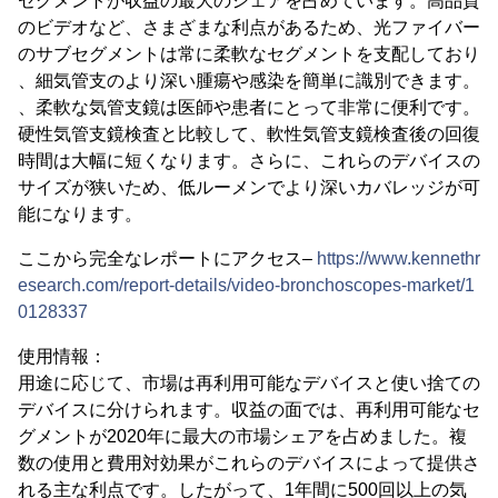
セグメントが収益の最大のシェアを占めています。高品質
のビデオなど、さまざまな利点があるため、光ファイバー
のサブセグメントは常に柔軟なセグメントを支配しており
、細気管支のより深い腫瘍や感染を簡単に識別できます。
、柔軟な気管支鏡は医師や患者にとって非常に便利です。
硬性気管支鏡検査と比較して、軟性気管支鏡検査後の回復
時間は大幅に短くなります。さらに、これらのデバイスの
サイズが狭いため、低ルーメンでより深いカバレッジが可
能になります。
ここから完全なレポートにアクセス–
https://www.kennethr
esearch.com/report-details/video-bronchoscopes-market/1
0128337
使用情報：
用途に応じて、市場は再利用可能なデバイスと使い捨ての
デバイスに分けられます。収益の面では、再利用可能なセ
グメントが2020年に最大の市場シェアを占めました。複
数の使用と費用対効果がこれらのデバイスによって提供さ
れる主な利点です。したがって、1年間に500回以上の気