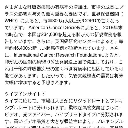
さまざまな呼吸器疾患の有病率の増加は、市場の成長にプ
ラスの影響を与える最も重要な要因です。世界保健機関（
WHO）によると、毎年300万人以上がCOPDで亡くなっ
ています。 American Cancer Societyによると、2018年末
の時点で、米国は234,030を超える肺がんの新規症例を報
告しています。さらに、英国癌研究センターによると、毎
年約46,400の新しい肺癌症例が診断されています。さら
に、International Cancer Research Foundationによると、
肺がんの症例の約58.0％は発展途上国で発生しており、こ
れは一部の呼吸器疾患の驚くべき有病率に起因している可
能性があります。したがって、気管支鏡検査の需要は将来
大幅に増加すると予想されます。
タイプインサイト：
タイプに応じて、市場は大まかにリジッドレートとフレキ
シブルレートに分けられます。柔軟な気管支鏡はさらに、
ビデオ、光ファイバー、ハイブリッドタイプに分類されま
す。高いビデオ品質と大きな収益性により、フレキシブル