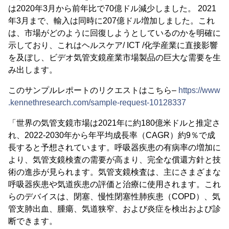
は2020年3月から前年比で70億ドル減少しました。 2021
年3月まで、輸入は同時に207億ドル増加しました。これ
は、市場がどのように回復しようとしているのかを明確に
示しており、これはヘルスケア/ ICT /化学産業に直接影響
を及ぼし、ビデオ気管支鏡産業市場製品の巨大な需要を生
み出します。
このサンプルレポートのリクエストはこちら–
https://www
.kennethresearch.com/sample-request-10128337
「世界の気管支鏡市場は2021年に約180億米ドルと推定さ
れ、2022-2030年から年平均成長率（CAGR）約9％で成
長すると予想されています。呼吸器疾患の有病率の増加に
より、気管支鏡検査の需要が高まり、完全な償還方針と技
術の進歩が見られます。気管支鏡検査は、主にさまざまな
呼吸器疾患や気道疾患の評価と治療に使用されます。これ
らのデバイスは、閉塞、慢性閉塞性肺疾患（COPD）、気
管支肺出血、腫瘍、気道狭窄、および炎症を検出および診
断できます。