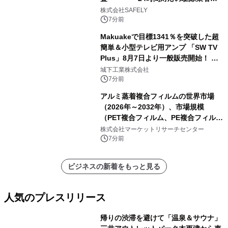
の存在、70.8％が知らなかった――
株式会社SAFELY
7分前
Makuakeで目標1341％を突破した超
簡単＆小型テレビ用アンプ 「SW TV
Plus」8月7日より一般販売開始！ ケ
ーブル1本つなぐだけ、テレビの音が
城下工業株式会社
ぐっと豊かに
7分前
アルミ蒸着複合フィルムの世界市場
（2026年～2032年）、市場規模
（PET複合フィルム、PE複合フィル
ム、CPP複合フィルム、その他）・分
株式会社マーケットリサーチセンター
析レポートを発表
7分前
ビジネスの新着をもっと見る
人気のプレスリリース
帰りの渋滞を避けて「温泉＆サウナ」