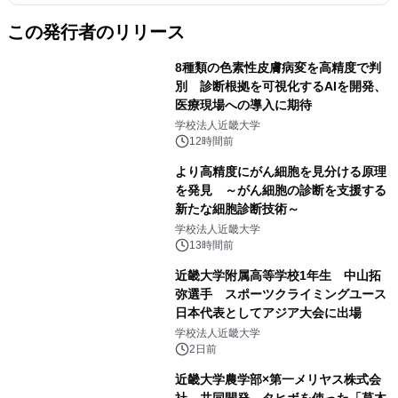
この発行者のリリース
8種類の色素性皮膚病変を高精度で判
別 診断根拠を可視化するAIを開発、
医療現場への導入に期待
学校法人近畿大学
12時間前
より高精度にがん細胞を見分ける原理
を発見 ～がん細胞の診断を支援する
新たな細胞診断技術～
学校法人近畿大学
13時間前
近畿大学附属高等学校1年生 中山拓
弥選手 スポーツクライミングユース
日本代表としてアジア大会に出場
学校法人近畿大学
2日前
近畿大学農学部×第一メリヤス株式会
社 共同開発 タヒボを使った「草木