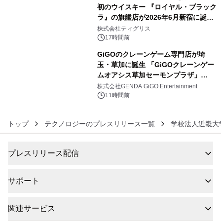
初のウイスキー 『ロイヤル・ブラック
ラ』の旗艦店が2026年6月新宿に誕
5
生 バカルディ ジャパンと連携した
株式会社ティグリス
没入型バー「BAR Arca」
17時間前
GiGOのクレーンゲーム専門店が埼
玉・草加に誕生 「GiGOクレーンゲー
ムオアシス草加セーモンプラザ」
6
2026年8月7日(金)10時グランドオープ
株式会社GENDA GiGO Entertainment
ン
11時間前
トップ
テクノロジーのプレスリリース一覧
学校法人近畿大
プレスリリース配信
サポート
関連サービス