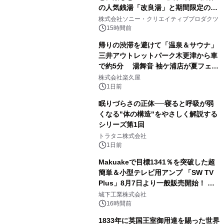
の人気銭湯「改良湯」と期間限定のコ
1
ラボレーション サウナイキタイコラ
株式会社ソニー・クリエイティブプロダクツ
ボグッズも発売決定！
15時間前
帰りの渋滞を避けて「温泉＆サウナ」
三井アウトレットパーク木更津から車
で約5分 湯舞音 袖ケ浦店が夏フェア
2
メニューを提供
株式会社楽久屋
1日前
眠りづらさの正体──寝ると呼吸が弱
くなる"体の構造"をやさしく解説する
シリーズ第1回
3
トラタニ株式会社
1日前
Makuakeで目標1341％を突破した超
簡単＆小型テレビ用アンプ 「SW TV
Plus」8月7日より一般販売開始！ ケ
4
ーブル1本つなぐだけ、テレビの音が
城下工業株式会社
ぐっと豊かに
16時間前
1833年に英国王室御用達を賜った世界