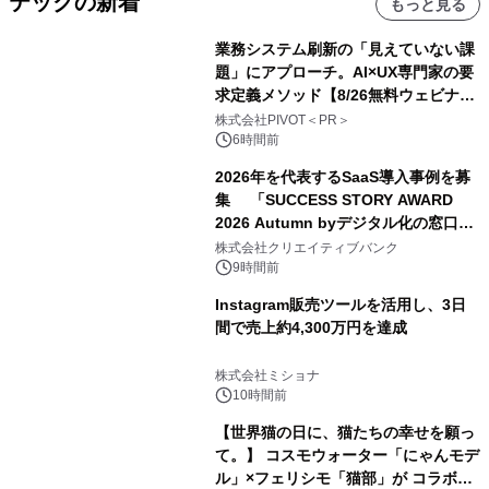
テックの新着
もっと見る
業務システム刷新の「見えていない課
題」にアプローチ。AI×UX専門家の要
求定義メソッド【8/26無料ウェビナ
ー】株式会社PIVOT
株式会社PIVOT＜PR＞
6時間前
2026年を代表するSaaS導入事例を募
集 「SUCCESS STORY AWARD
2026 Autumn byデジタル化の窓口」
開催
株式会社クリエイティブバンク
9時間前
Instagram販売ツールを活用し、3日
間で売上約4,300万円を達成
株式会社ミショナ
10時間前
【世界猫の日に、猫たちの幸せを願っ
て。】 コスモウォーター「にゃんモデ
ル」×フェリシモ「猫部」が コラボキ