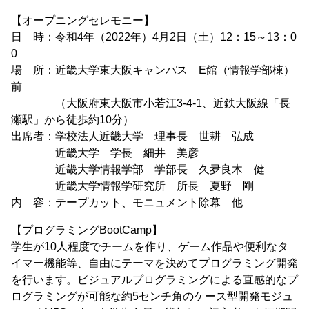
【オープニングセレモニー】
日 時：令和4年（2022年）4月2日（土）12：15～13：0
0
場 所：近畿大学東大阪キャンパス E館（情報学部棟）
前
（大阪府東大阪市小若江3-4-1、近鉄大阪線「長
瀬駅」から徒歩約10分）
出席者：学校法人近畿大学 理事長 世耕 弘成
近畿大学 学長 細井 美彦
近畿大学情報学部 学部長 久夛良木 健
近畿大学情報学研究所 所長 夏野 剛
内 容：テープカット、モニュメント除幕 他
【プログラミングBootCamp】
学生が10人程度でチームを作り、ゲーム作品や便利なタ
イマー機能等、自由にテーマを決めてプログラミング開発
を行います。ビジュアルプログラミングによる直感的なプ
ログラミングが可能な約5センチ角のケース型開発モジュ