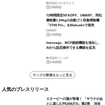
ャンペーンを実施
株式会社コスモライフ
10時間前
72時間限定50％OFF、UWANT、同社
最軽量1.04kgの自動ゴミ収集掃除機
「V700 Pro」をMakuakeで発売
UWANT
11時間前
lmessage、MCP接続機能を強化し、
AIから設定操作できる機能を拡充
株式会社ミショナ
14時間前
テックの新着をもっと見る
人気のプレスリリース
スヌーピーの湯が登場！ 「サウナのあ
とに楽しむPEANUTS」第2弾 渋谷