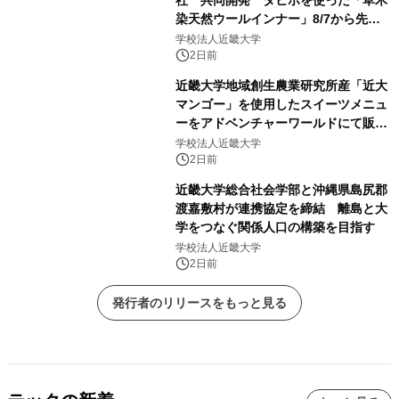
染天然ウールインナー」8/7から先行
販売
学校法人近畿大学
2日前
近畿大学地域創生農業研究所産「近大
マンゴー」を使用したスイーツメニュ
ーをアドベンチャーワールドにて販売
します パークでしか味わえない期間
学校法人近畿大学
限定スイーツを楽しんで♪
2日前
近畿大学総合社会学部と沖縄県島尻郡
渡嘉敷村が連携協定を締結 離島と大
学をつなぐ関係人口の構築を目指す
学校法人近畿大学
2日前
発行者のリリースをもっと見る