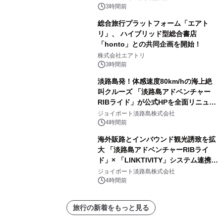
3時間前
総合旅行プラットフォーム「エアト
リ」、 ハイブリッド型総合書店
「honto」との共同企画を開始！
株式会社エアトリ
3時間前
淡路島発！体感速度80km/hの海上絶
叫クルーズ 「淡路島アドベンチャー
RIBライド」が公式HPを全面リニュー
アル！ ～スマホで即予約完了の「スマ
ジョイポート淡路島株式会社
ート設計」へ刷新～
4時間前
海外販路とインバウンド観光誘致を拡
大 「淡路島アドベンチャーRIBライ
ド」× 「LINKTIVITY」システム連携を
開始！
ジョイポート淡路島株式会社
4時間前
旅行の新着をもっと見る