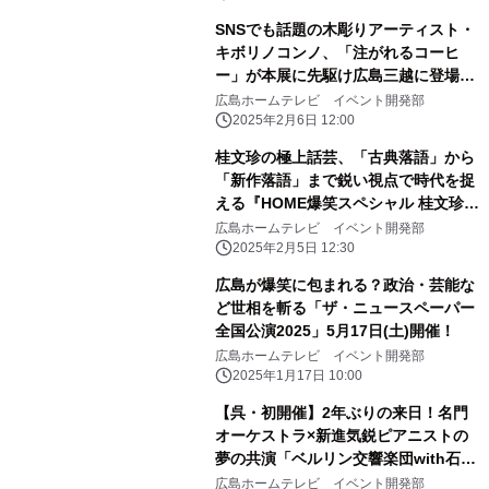
SNSでも話題の木彫りアーティスト・
キボリノコンノ、「注がれるコーヒ
ー」が本展に先駆け広島三越に登場！
（特別無料展示）
広島ホームテレビ イベント開発部
2025年2月6日 12:00
桂文珍の極上話芸、「古典落語」から
「新作落語」まで鋭い視点で時代を捉
える『HOME爆笑スペシャル 桂文珍独
演会』広島公演開催決定！
広島ホームテレビ イベント開発部
2025年2月5日 12:30
広島が爆笑に包まれる？政治・芸能な
ど世相を斬る「ザ・ニュースペーパー
全国公演2025」5月17日(土)開催！
広島ホームテレビ イベント開発部
2025年1月17日 10:00
【呉・初開催】2年ぶりの来日！名門
オーケストラ×新進気鋭ピアニストの
夢の共演「ベルリン交響楽団with石井
琢磨」
広島ホームテレビ イベント開発部