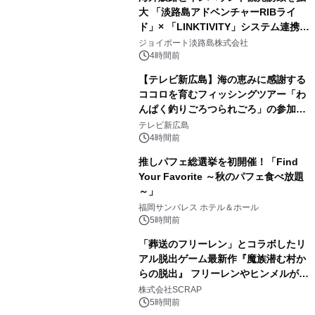
大 「淡路島アドベンチャーRIBライ
ド」× 「LINKTIVITY」システム連携を
開始！
ジョイポート淡路島株式会社
4時間前
【テレビ新広島】海の恵みに感謝する
ココロを育むフィッシングツアー「わ
んぱく釣りごろつられごろ」の参加小
学生を募集
テレビ新広島
4時間前
推しパフェ総選挙を初開催！「Find
Your Favorite ～秋のパフェ食べ放題
～」
福岡サンパレス ホテル＆ホール
5時間前
「葬送のフリーレン」とコラボしたリ
アル脱出ゲーム最新作『魔族潜む村か
らの脱出』 フリーレンやヒンメルが武
器を手に魔族を見据える描き下ろしメ
株式会社SCRAP
インビジュアル公開
5時間前