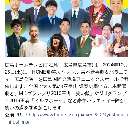
広島ホームテレビ(所在地：広島県広島市)は、2024年10月
26日(土)に「HOME爆笑スペシャル 吉本新喜劇＆バラエテ
ィー広島公演」を広島国際会議場フェニックスホールで開
催します。全国で大人気の(座長)川畑泰史率いる吉本新喜
劇と、M-1グランプリ2010王者「笑い飯」やM-1グランプ
リ2019王者「ミルクボーイ」など豪華バラエティー陣が
笑いの渦を巻き起こします！！
公演URL：
https://www.home-tv.co.jp/event/2024yoshimoto
_hiroshima/