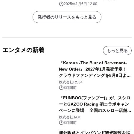
2025年1月6日 12:00
発行者のリリースをもっと見る
エンタメの新着
もっと見る
『Karous -The Blur of Re:venant-
New Order』 2027年1月発売予定！
クラウドファンディングを8月8日より
開始
株式会社RS34
3時間前
『FUNBOO(ファンブー)』が、スシロ
ーとGAZOO Racing 初コラボキャン
ペーンに登場 全国のスシロー店舗で
GR 4車種の FUNBOO(ミニカー)付き
株式会社JAM
メニューが展開されます
3時間前
海外販路とインバウンド観光誘致を拡