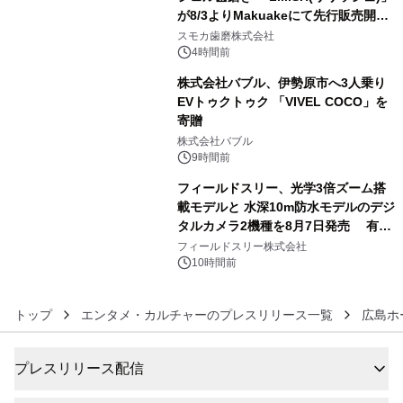
が8/3よりMakuakeにて先行販売開
4
始！
スモカ歯磨株式会社
4時間前
株式会社バブル、伊勢原市へ3人乗り
EVトゥクトゥク 「VIVEL COCO」を
寄贈
5
株式会社バブル
9時間前
フィールドスリー、光学3倍ズーム搭
載モデルと 水深10m防水モデルのデジ
タルカメラ2機種を8月7日発売 有効
6
約1300万画素、用途別に選べるコンデ
フィールドスリー株式会社
ジ新登場
10時間前
トップ
エンタメ・カルチャーのプレスリリース一覧
広島ホ
プレスリリース配信