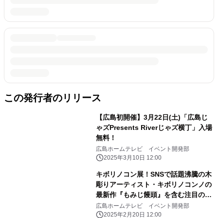
この発行者のリリース
【広島初開催】3月22日(土)「広島じ
ゃズPresents Riverじゃズ横丁」入場
無料！
広島ホームテレビ イベント開発部
2025年3月10日 12:00
キボリノコン展！SNSで話題沸騰の木
彫りアーティスト・キボリノコンノの
最新作『もみじ饅頭』を含む注目の作
品が、イベントに先駆けて先行展示！
広島ホームテレビ イベント開発部
2025年2月20日 12:00