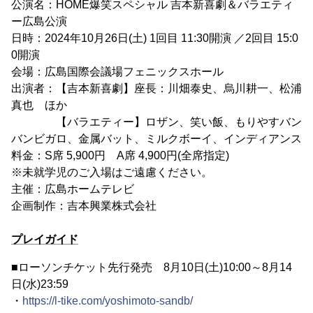
公演名：HOME爆笑スペシャル 吉本新喜劇＆バラエティ
ー広島公演
日時：2024年10月26日(土) 1回目 11:30開演 ／2回目 15:0
0開演
会場：広島国際会議場フェニックスホール
出演者：【吉本新喜劇】座長：川畑泰史、烏川耕一、松浦
真也 ほか
【バラエティー】ロザン、笑い飯、もりやすバン
バンビガロ、金属バット、ミルクボーイ、インディアンス
料金：S席 5,900円 A席 4,900円(全席指定)
※未就学児のご入場はご遠慮ください。
主催：広島ホームテレビ
企画制作：吉本興業株式会社
プレイガイド
■ローソンチケット先行発売 8月10日(土)10:00～8月14
日(水)23:59
・
https://l-tike.com/yoshimoto-sandb/