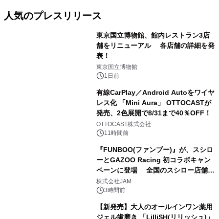
人気のプレスリリース
東京国立博物館、館内レストラン3店
舗をリニューアル 各店舗の詳細を発
表！
1
東京国立博物館
1日前
有線CarPlay／Android Autoをワイヤ
レス化 「Mini Aura」 OTTOCASTが
発売、2色展開で8/31まで40％OFF！
2
OTTOCAST株式会社
11時間前
『FUNBOO(ファンブー)』が、スシロ
ーとGAZOO Racing 初コラボキャン
ペーンに登場 全国のスシロー店舗で
3
GR 4車種の FUNBOO(ミニカー)付き
株式会社JAM
メニューが展開されます
3時間前
【新発売】大人のオールインワン薬用
ジェル歯磨き 「LilliSH(リリッシュ)」