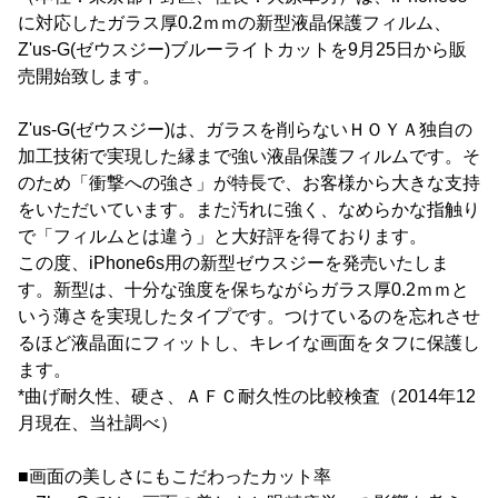
に対応したガラス厚0.2ｍｍの新型液晶保護フィルム、
Z'us-G(ゼウスジー)ブルーライトカットを9月25日から販
売開始致します。
Z'us-G(ゼウスジー)は、ガラスを削らないＨＯＹＡ独自の
加工技術で実現した縁まで強い液晶保護フィルムです。そ
のため「衝撃への強さ」が特長で、お客様から大きな支持
をいただいています。また汚れに強く、なめらかな指触り
で「フィルムとは違う」と大好評を得ております。
この度、iPhone6s用の新型ゼウスジーを発売いたしま
す。新型は、十分な強度を保ちながらガラス厚0.2ｍｍと
いう薄さを実現したタイプです。つけているのを忘れさせ
るほど液晶面にフィットし、キレイな画面をタフに保護し
ます。
*曲げ耐久性、硬さ、ＡＦＣ耐久性の比較検査（2014年12
月現在、当社調べ）
■画面の美しさにもこだわったカット率