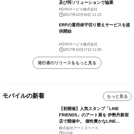
及び同ソリューションで協業
HOYAサービス株式会社
2017年10月30日 11:15
ERPの運用保守切り替えサービスを提
供開始
HOYAサービス株式会社
2017年10月17日 11:00
発行者のリリースをもっと見る
モバイルの新着
もっと見る
【初開催】人気スタンプ「LINE
FRIENDS」のアート展を 伊勢丹新宿
店で開催中。 個性豊かなLINE
FRIENDSの仲間たちが インテリアア
株式会社アートスペース
ートとして新たな魅力を発信。
2日前