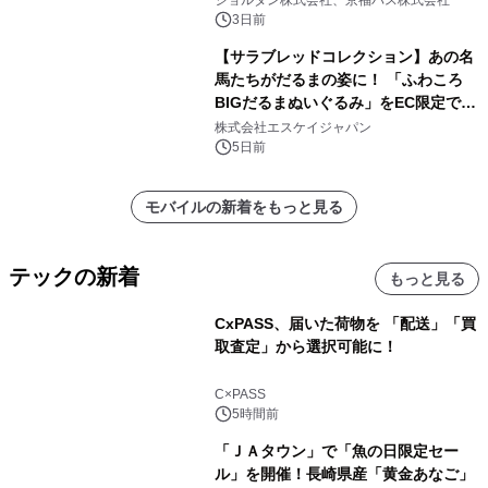
3日前
【サラブレッドコレクション】あの名
馬たちがだるまの姿に！ 「ふわころ
BIGだるまぬいぐるみ」をEC限定で受
注販売開始
株式会社エスケイジャパン
5日前
モバイルの新着をもっと見る
テックの新着
もっと見る
CxPASS、届いた荷物を 「配送」「買
取査定」から選択可能に！
C×PASS
5時間前
「ＪＡタウン」で「魚の日限定セー
ル」を開催！長崎県産「黄金あなご」