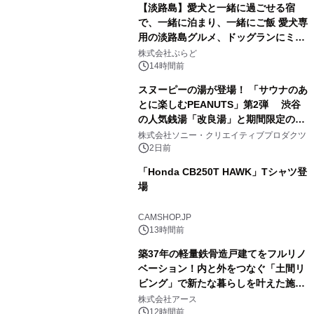
【淡路島】愛犬と一緒に過ごせる宿
で、一緒に泊まり、一緒にご飯 愛犬専
用の淡路島グルメ、ドッグランにミニ
3
プール グランピングとトレーラーハウ
株式会社ぷらど
スの2施設で
14時間前
スヌーピーの湯が登場！ 「サウナのあ
とに楽しむPEANUTS」第2弾 渋谷
の人気銭湯「改良湯」と期間限定のコ
4
ラボレーション サウナイキタイコラ
株式会社ソニー・クリエイティブプロダクツ
ボグッズも発売決定！
2日前
「Honda CB250T HAWK」Tシャツ登
場
5
CAMSHOP.JP
13時間前
築37年の軽量鉄骨造戸建てをフルリノ
ベーション！内と外をつなぐ「土間リ
ビング」で新たな暮らしを叶えた施工
6
事例を株式会社アースが公開
株式会社アース
12時間前