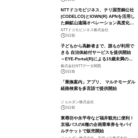
NTTドコモビジネス、チリ国営銅公社
(CODELCO)とIOWN(R) APNを活用し
た銅鉱山遠隔オペレーション高度化に
向けた調査・実証を開始
NTTドコモビジネス株式会社
3日前
子どもから高齢者まで、誰もが利用で
きる 自治体給付サービスを提供開始
～EYE-Portal(R)による15歳未満の本
人認証と デジタルデバイド対策で実現
株式会社NTTデータ関西
～
3日前
「乗換案内」アプリ、 マルチモーダル
経路検索を多言語で提供開始
ジョルダン株式会社
3日前
東尋坊や永平寺など福井観光に便利！
京福バスの6種の企画乗車券をモバイ
ルチケットで販売開始
ジョルダン株式会社、京福バス株式会社