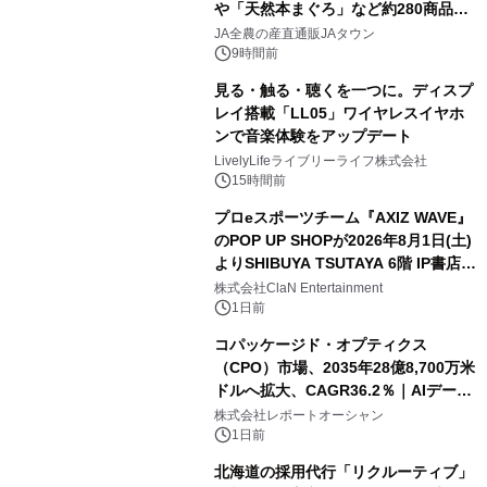
や「天然本まぐろ」など約280商品を
販売！～毎月１０日の定例企画～
JA全農の産直通販JAタウン
9時間前
見る・触る・聴くを一つに。ディスプ
レイ搭載「LL05」ワイヤレスイヤホ
ンで音楽体験をアップデート
LivelyLifeライブリーライフ株式会社
15時間前
プロeスポーツチーム『AXIZ WAVE』
のPOP UP SHOPが2026年8月1日(土)
よりSHIBUYA TSUTAYA 6階 IP書店で
開催決定！！
株式会社ClaN Entertainment
1日前
コパッケージド・オプティクス
（CPO）市場、2035年28億8,700万米
ドルへ拡大、CAGR36.2％｜AIデータ
センター・高速光通信需要が成長を加
株式会社レポートオーシャン
速
1日前
北海道の採用代行「リクルーティブ」