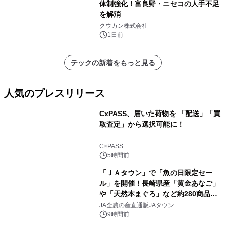
体制強化！富良野・ニセコの人手不足
を解消
クウカン株式会社
1日前
テックの新着をもっと見る
人気のプレスリリース
CxPASS、届いた荷物を 「配送」「買
取査定」から選択可能に！
1
C×PASS
5時間前
「ＪＡタウン」で「魚の日限定セー
ル」を開催！長崎県産「黄金あなご」
や「天然本まぐろ」など約280商品を
2
販売！～毎月１０日の定例企画～
JA全農の産直通販JAタウン
9時間前