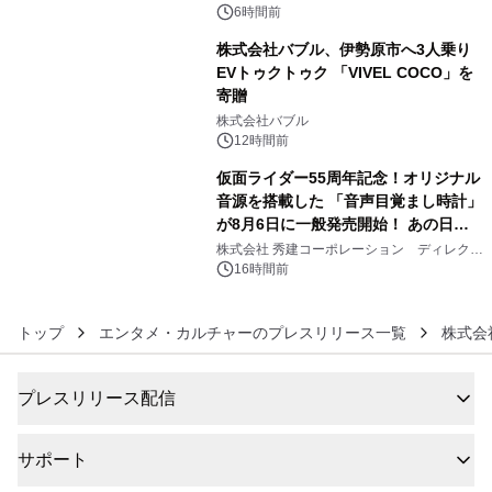
メニューが展開されます
6時間前
株式会社バブル、伊勢原市へ3人乗り
EVトゥクトゥク 「VIVEL COCO」を
寄贈
5
株式会社バブル
12時間前
仮面ライダー55周年記念！オリジナル
音源を搭載した 「音声目覚まし時計」
が8月6日に一般発売開始！ あの日の
6
大興奮が今甦る
株式会社 秀建コーポレーション ディレクト
アートギャラリー
16時間前
トップ
エンタメ・カルチャーのプレスリリース一覧
株式会
プレスリリース配信
サポート