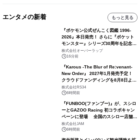
エンタメの新着
もっと見る
『ポケモン公式ぜんこく図鑑 1996-
2026』本日発売！ さらに『ポケット
モンスター』シリーズ30周年を記念し
た画集『ポケットモンスター ビジュア
株式会社オーバーラップ
ルアートブック』の発売決定！ 2026
16分前
年12月18日（金）、3冊同時発売！
『Karous -The Blur of Re:venant-
New Order』 2027年1月発売予定！
クラウドファンディングを8月8日より
開始
株式会社RS34
6時間前
『FUNBOO(ファンブー)』が、スシロ
ーとGAZOO Racing 初コラボキャン
ペーンに登場 全国のスシロー店舗で
GR 4車種の FUNBOO(ミニカー)付き
株式会社JAM
メニューが展開されます
6時間前
海外販路とインバウンド観光誘致を拡