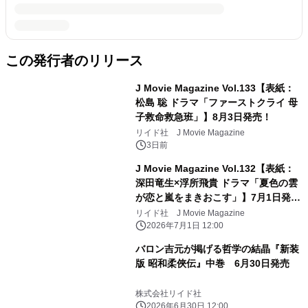
この発行者のリリース
J Movie Magazine Vol.133【表紙：
松島 聡 ドラマ「ファーストクライ 母
子救命救急班」】8月3日発売！
リイド社 J Movie Magazine
3日前
J Movie Magazine Vol.132【表紙：
深田竜生×浮所飛貴 ドラマ「夏色の雲
が恋と嵐をまきおこす」】7月1日発
売！
リイド社 J Movie Magazine
2026年7月1日 12:00
バロン吉元が掲げる哲学の結晶『新装
版 昭和柔俠伝』中巻 6月30日発売
株式会社リイド社
2026年6月30日 12:00