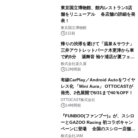
東京国立博物館、館内レストラン3店
舗をリニューアル 各店舗の詳細を発
表！
1
東京国立博物館
1日前
帰りの渋滞を避けて「温泉＆サウナ」
三井アウトレットパーク木更津から車
で約5分 湯舞音 袖ケ浦店が夏フェア
2
メニューを提供
株式会社楽久屋
12時間前
有線CarPlay／Android Autoをワイヤ
レス化 「Mini Aura」 OTTOCASTが
発売、2色展開で8/31まで40％OFF！
3
OTTOCAST株式会社
14時間前
『FUNBOO(ファンブー)』が、スシロ
ーとGAZOO Racing 初コラボキャン
ペーンに登場 全国のスシロー店舗で
4
GR 4車種の FUNBOO(ミニカー)付き
株式会社JAM