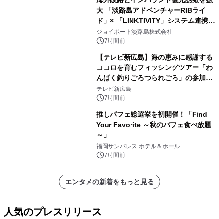
大 「淡路島アドベンチャーRIBライ
ド」× 「LINKTIVITY」システム連携を
開始！
ジョイポート淡路島株式会社
7時間前
【テレビ新広島】海の恵みに感謝する
ココロを育むフィッシングツアー「わ
んぱく釣りごろつられごろ」の参加小
学生を募集
テレビ新広島
7時間前
推しパフェ総選挙を初開催！「Find
Your Favorite ～秋のパフェ食べ放題
～」
福岡サンパレス ホテル＆ホール
7時間前
エンタメの新着をもっと見る
人気のプレスリリース