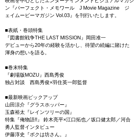
映画を中心としたエンターテインメントビジュアルマガジ
ン『パーフェクト・メモワール J Movie Magazine ジ
ェイムービーマガジン Vol.03』を刊行いたします。
■表紙・巻頭特集
『図書館戦争THE LAST MISSION』岡田准一
デビューから20年の経験を活かし、待望の続編に賭けた
渾身の想いを語る。
■巻末特集
『劇場版MOZU』西島秀俊
独占対談 西島秀俊×羽住英一郎監督
■最新映画ピックアップ
山田涼介『グラスホッパー』
玉森裕太『レインツリーの国』
特集『俺物語!!』 鈴木亮平×江口拓也／坂口健太郎／河合
勇人監督インタビュー
伊藤淳史『ボクは坊さん。』