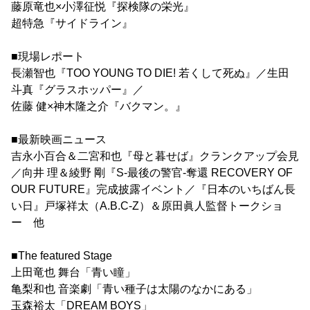
藤原竜也×小澤征悦『探検隊の栄光』
超特急『サイドライン』
■現場レポート
長瀬智也『TOO YOUNG TO DIE! 若くして死ぬ』／生田
斗真『グラスホッパー』／
佐藤 健×神木隆之介『バクマン。』
■最新映画ニュース
吉永小百合＆二宮和也『母と暮せば』クランクアップ会見
／向井 理＆綾野 剛『S-最後の警官-奪還 RECOVERY OF
OUR FUTURE』完成披露イベント／『日本のいちばん長
い日』戸塚祥太（A.B.C-Z）＆原田眞人監督トークショ
ー 他
■The featured Stage
上田竜也 舞台「青い瞳」
亀梨和也 音楽劇「青い種子は太陽のなかにある」
玉森裕太「DREAM BOYS」