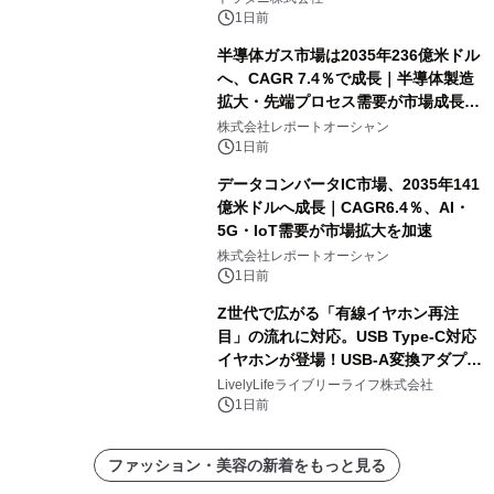
1日前
半導体ガス市場は2035年236億米ドル
へ、CAGR 7.4％で成長｜半導体製造
拡大・先端プロセス需要が市場成長を
加速
株式会社レポートオーシャン
1日前
データコンバータIC市場、2035年141
億米ドルへ成長｜CAGR6.4％、AI・
5G・IoT需要が市場拡大を加速
株式会社レポートオーシャン
1日前
Z世代で広がる「有線イヤホン再注
目」の流れに対応。USB Type-C対応
イヤホンが登場！USB-A変換アダプタ
ー付きでスマホからパソコンまで幅広
LivelyLifeライブリーライフ株式会社
く活用可能
1日前
ファッション・美容の新着をもっと見る