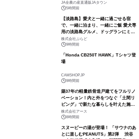
販売！～毎月１０日の定例企画～
JA全農の産直通販JAタウン
5時間前
【淡路島】愛犬と一緒に過ごせる宿
で、一緒に泊まり、一緒にご飯 愛犬専
用の淡路島グルメ、ドッグランにミニ
2
プール グランピングとトレーラーハウ
株式会社ぷらど
スの2施設で
9時間前
「Honda CB250T HAWK」Tシャツ登
場
3
CAMSHOP.JP
9時間前
築37年の軽量鉄骨造戸建てをフルリノ
ベーション！内と外をつなぐ「土間リ
ビング」で新たな暮らしを叶えた施工
4
事例を株式会社アースが公開
株式会社アース
8時間前
スヌーピーの湯が登場！ 「サウナのあ
とに楽しむPEANUTS」第2弾 渋谷