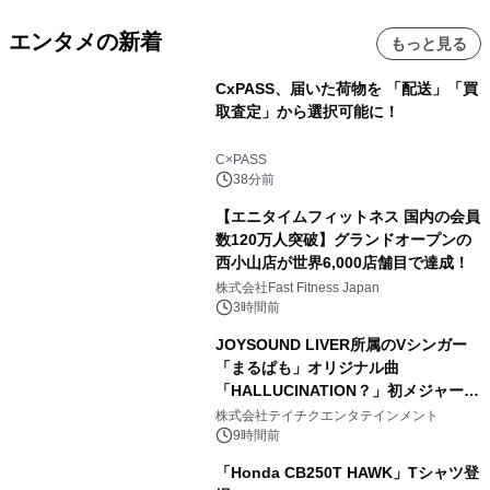
エンタメの新着
もっと見る
CxPASS、届いた荷物を 「配送」「買
取査定」から選択可能に！
C×PASS
38分前
【エニタイムフィットネス 国内の会員
数120万人突破】グランドオープンの
西小山店が世界6,000店舗目で達成！
株式会社Fast Fitness Japan
3時間前
JOYSOUND LIVER所属のVシンガー
「まるぱも」オリジナル曲
「HALLUCINATION？」初メジャー配
信リリース決定！
株式会社テイチクエンタテインメント
9時間前
「Honda CB250T HAWK」Tシャツ登