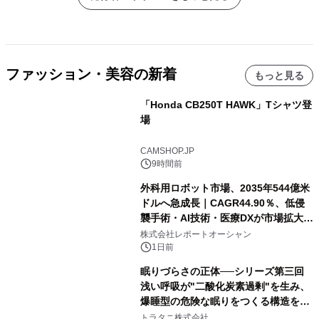
ファッション・美容の新着
もっと見る
「Honda CB250T HAWK」Tシャツ登
場
CAMSHOP.JP
9時間前
外科用ロボット市場、2035年544億米
ドルへ急成長｜CAGR44.90％、低侵
襲手術・AI技術・医療DXが市場拡大を
牽引
株式会社レポートオーシャン
1日前
眠りづらさの正体──シリーズ第三回
浅い呼吸が"二酸化炭素過剰"を生み、
爆睡型の危険な眠りをつくる構造を解
説
トラタニ株式会社