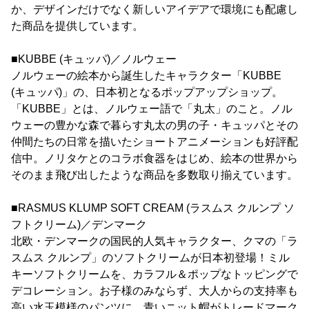
か、デザインだけでなく新しいアイデアで環境にも配慮し
た商品を提供しています。
■KUBBE (キュッパ)／ノルウェー
ノルウェーの絵本から誕生したキャラクター「KUBBE
(キュッパ)」の、日本初となるポップアップショップ。
「KUBBE」とは、ノルウェー語で「丸太」のこと。ノル
ウェーの豊かな森で暮らす丸太の男の子・キュッパとその
仲間たちの日常を描いたショートアニメーションも好評配
信中。ノリタケとのコラボ食器をはじめ、絵本の世界から
そのまま飛び出したような商品を多数取り揃えています。
■RASMUS KLUMP SOFT CREAM (ラスムス クルンプ ソ
フトクリーム)／デンマーク
北欧・デンマークの国民的人気キャラクター、クマの「ラ
スムス クルンプ」のソフトクリームが日本初登場！ミル
キーソフトクリームを、カラフル＆ポップなトッピングで
デコレーション。お子様のみならず、大人からの支持率も
高い水玉模様のパンツに、青いニット帽がトレードマーク