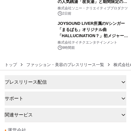
の人気銭湯「改良湯」と期間限定のコ
5
ラボレーション サウナイキタイコラ
株式会社ソニー・クリエイティブプロダクツ
ボグッズも発売決定！
2日前
JOYSOUND LIVER所属のVシンガー
「まるぱも」オリジナル曲
「HALLUCINATION？」初メジャー配
6
信リリース決定！
株式会社テイチクエンタテインメント
9時間前
トップ
ファッション・美容のプレスリリース一覧
株式会社AO
プレスリリース配信
サポート
関連サービス
•
運営会社