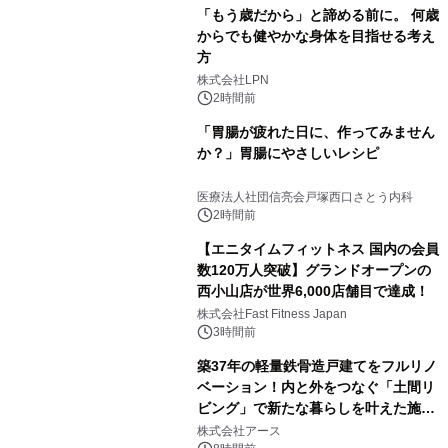
「もう歳だから」と諦める前に。 何歳
からでも健やかな身体を目指せる考え
方
株式会社LPN
2時間前
「胃腸が疲れた日に、作ってみません
か？」胃腸にやさしいレシピ
医療法人社団信亮会戸塚西口さとう内科
2時間前
【エニタイムフィットネス 国内の会員
数120万人突破】グランドオープンの
西小山店が世界6,000店舗目で達成！
株式会社Fast Fitness Japan
3時間前
築37年の軽量鉄骨造戸建てをフルリノ
ベーション！内と外をつなぐ「土間リ
ビング」で新たな暮らしを叶えた施工
事例を株式会社アースが公開
株式会社アース