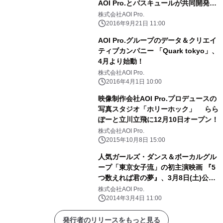
AOI Pro.とバスキュールが共同開発、
シリコンバレーで発表
株式会社AOI Pro.
2016年9月21日 11:00
AOI Pro.グループのデータ＆クリエイ
ティブカンパニー 「Quark tokyo」、
4月より始動！
株式会社AOI Pro.
2016年4月1日 10:00
映像制作会社AOI Pro.プロデュースの
写真スタジオ「ホリーホック」 らら
ぽーと立川立飛に12月10日オープン！
株式会社AOI Pro.
2015年10月8日 15:00
人気ガールズ・ダンス＆ボーカルグル
ープ「東京女子流」の初主演映画 『5
つ数えれば君の夢』、3月8日(土)公
開！
株式会社AOI Pro.
2014年3月4日 11:00
発行者のリリースをもっと見る