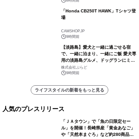
8時間前
「Honda CB250T HAWK」Tシャツ登
場
CAMSHOP.JP
9時間前
【淡路島】愛犬と一緒に過ごせる宿
で、一緒に泊まり、一緒にご飯 愛犬専
用の淡路島グルメ、ドッグランにミニ
プール グランピングとトレーラーハウ
株式会社ぷらど
スの2施設で
9時間前
ライフスタイルの新着をもっと見る
人気のプレスリリース
「ＪＡタウン」で「魚の日限定セー
ル」を開催！長崎県産「黄金あなご」
や「天然本まぐろ」など約280商品を
1