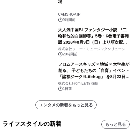
場
CAMSHOP.JP
9時間前
大人気中国BLファンタジー小説 『二
哈和他的白猫師尊』5巻・6巻電子書籍
版 2026年8月9日（日）より順次配信
開始
株式会社ソニー・ミュージックソリューショ
ンズ
20時間前
フロムアースキッズ × 地域 × 大学生が
創る、 子どもたちの「自育」イベント
「諸福ジーク×Lifehug」 を8月23日
(日)開催
株式会社From Earth Kids
1日前
エンタメの新着をもっと見る
ライフスタイルの新着
もっと見る