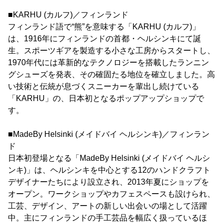
■KARHU (カルフ)／フィンランド
フィンランド語で“熊”を意味する「KARHU (カルフ)」
は、1916年にフィンランドの首都・ヘルシンキにて誕
生。スポーツギアを製造する小さな工房からスタートし、
1970年代には革新的なテクノロジーを搭載したランニン
グシューズを発表、その確固たる地位を確立しました。高
い技術と伝統が息づくスニーカーを輩出し続けている
「KARHU」の、日本初となるポップアップショップで
す。
■MadeBy Helsinki (メイドバイ ヘルシンキ)／フィンラン
ド
日本初登場となる「MadeBy Helsinki (メイドバイ ヘルシ
ンキ)」は、ヘルシンキを中心とする12のハンドクラフト
デザイナーたちにより設立され、2013年夏にショップを
オープン。ワークショップやカフェスペースも設けられ、
工芸、デザイン、アートの新しい出会いの場として活躍
中。主にフィンランドの手工芸品を幅広く扱っているほ