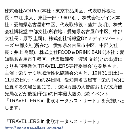
株式会社AOI Pro.(本社：東京都品川区、代表取締役社
長：中江 康人、東証一部：9607)は、株式会社ゲイン(本
社：愛知県名古屋市中区、代表取締役：藤井 英明)、株式
会社博報堂 中部支社(所在地：愛知県名古屋市中区、中部
支社長：原野 圭司)、株式会社博報堂DYメディアパートナ
ーズ 中部支社(所在地：愛知県名古屋市中区、中部支社
長：井上 喬郎)、株式会社FOOD＆DRINK BANK(本社：愛
知県名古屋市千種区、代表取締役：渡邊 文雄)との出資に
より共同事業体“TRAVELLERS実行委員会”を発足させ、
主催：栄ミナミ地域活性化協議会のもと、10月31日(土)～
11月23日(月・祝)の24日間、愛知県名古屋市・栄の中心に
位置する矢場公園にて、北欧4カ国の大使館および政府観
光局などが後援(予定)の日本最大級の北欧イベント
「TRAVELLERS in 北欧オータムストリート」を実施いた
します。
「TRAVELLERS in 北欧オータムストリート」
http://www.travellers.voyage/