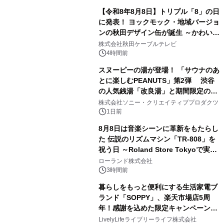
【令和8年8月8日】トリプル「8」の日
に発表！ ヨックモック・地域バージョ
ンの秋田デザイン缶が誕生 ～かわいい
1
秋田犬の子犬と秋田の四季と名所を巡
株式会社秋田ケーブルテレビ
るパッケージ～ 9月1日(火)秋田県内で
4時間前
販売開始
スヌーピーの湯が登場！ 「サウナのあ
とに楽しむPEANUTS」第2弾 渋谷
の人気銭湯「改良湯」と期間限定のコ
2
ラボレーション サウナイキタイコラ
株式会社ソニー・クリエイティブプロダクツ
ボグッズも発売決定！
1日前
8月8日は音楽シーンに革新をもたらし
た 伝説のリズムマシン「TR-808」を
祝う日 ～Roland Store Tokyoで実機
3
を展示しての 記念キャンペーンを開
ローランド株式会社
催 英国ラジオ「NTS」の 特別プログ
3時間前
ラムや、「TR-808」を愛する伝説的
暮らしをもっと便利にする生活家電ブ
アーティストを フィーチャーしたアニ
ランド「SOPPY」、楽天市場店5周
メーションを公開～
年！感謝を込めた限定キャンペーンを
4
8月10日より開催
LivelyLifeライブリーライフ株式会社