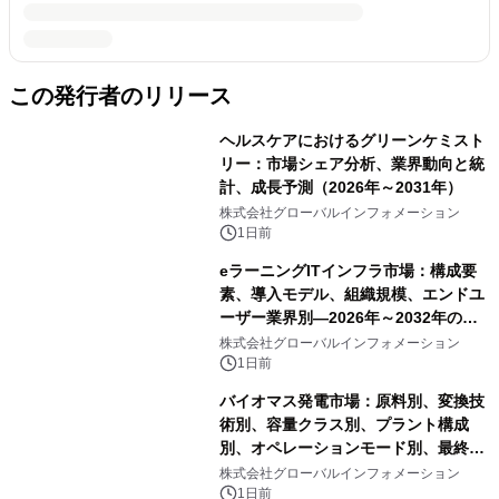
この発行者のリリース
ヘルスケアにおけるグリーンケミスト
リー：市場シェア分析、業界動向と統
計、成長予測（2026年～2031年）
株式会社グローバルインフォメーション
1日前
eラーニングITインフラ市場：構成要
素、導入モデル、組織規模、エンドユ
ーザー業界別―2026年～2032年の世
界市場予測
株式会社グローバルインフォメーション
1日前
バイオマス発電市場：原料別、変換技
術別、容量クラス別、プラント構成
別、オペレーションモード別、最終用
途別―2026年～2032年の世界市場予
株式会社グローバルインフォメーション
測
1日前