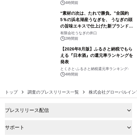
4時間前
“素材の次は、たれで勝負。”全国約
5％の浜名湖産うなぎを、 うなぎの頭
の旨味エキスで仕上げた新ブランド
5
「井口の誉」誕生
有限会社うなぎの井口
2時間前
【2026年8月版】ふるさと納税でもら
える『日本酒』の還元率ランキングを
発表
6
とくさと-ふるさと納税還元率ランキング-
4時間前
トップ
調査のプレスリリース一覧
株式会社グローバルイン
プレスリリース配信
サポート