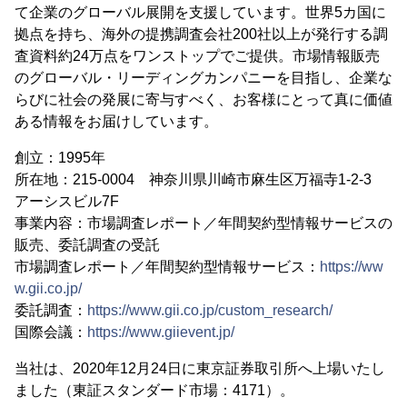
て企業のグローバル展開を支援しています。世界5カ国に
拠点を持ち、海外の提携調査会社200社以上が発行する調
査資料約24万点をワンストップでご提供。市場情報販売
のグローバル・リーディングカンパニーを目指し、企業な
らびに社会の発展に寄与すべく、お客様にとって真に価値
ある情報をお届けしています。
創立：1995年
所在地：215-0004 神奈川県川崎市麻生区万福寺1-2-3
アーシスビル7F
事業内容：市場調査レポート／年間契約型情報サービスの
販売、委託調査の受託
市場調査レポート／年間契約型情報サービス：
https://ww
w.gii.co.jp/
委託調査：
https://www.gii.co.jp/custom_research/
国際会議：
https://www.giievent.jp/
当社は、2020年12月24日に東京証券取引所へ上場いたし
ました（東証スタンダード市場：4171）。