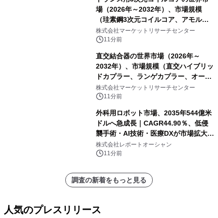
場（2026年～2032年）、市場規模
（珪素鋼3次元コイルコア、アモルフ
ァス合金3次元コイルコア）・分析レ
株式会社マーケットリサーチセンター
ポートを発表
11分前
直交結合器の世界市場（2026年～
2032年）、市場規模（直交ハイブリッ
ドカプラー、ランゲカプラー、オーバ
ーレイカプラー、その他）・分析レポ
株式会社マーケットリサーチセンター
ートを発表
11分前
外科用ロボット市場、2035年544億米
ドルへ急成長｜CAGR44.90％、低侵
襲手術・AI技術・医療DXが市場拡大を
牽引
株式会社レポートオーシャン
11分前
調査の新着をもっと見る
人気のプレスリリース