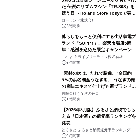
た 伝説のリズムマシン「TR-808」を
祝う日 ～Roland Store Tokyoで実機
3
を展示しての 記念キャンペーンを開
ローランド株式会社
催 英国ラジオ「NTS」の 特別プログ
3時間前
ラムや、「TR-808」を愛する伝説的
暮らしをもっと便利にする生活家電ブ
アーティストを フィーチャーしたアニ
ランド「SOPPY」、楽天市場店5周
メーションを公開～
年！感謝を込めた限定キャンペーンを
4
8月10日より開催
LivelyLifeライブリーライフ株式会社
3時間前
“素材の次は、たれで勝負。”全国約
5％の浜名湖産うなぎを、 うなぎの頭
の旨味エキスで仕上げた新ブランド
5
「井口の誉」誕生
有限会社うなぎの井口
1時間前
【2026年8月版】ふるさと納税でもら
える『日本酒』の還元率ランキングを
発表
6
とくさと-ふるさと納税還元率ランキング-
4時間前