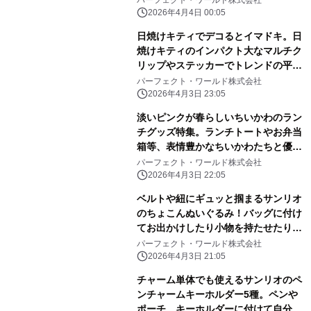
2026年4月4日 00:05
日焼けキティでデコるとイマドキ。日
焼けキティのインパクト大なマルチク
リップやステッカーでトレンドの平成
レトロ感ばっちりです。
パーフェクト・ワールド株式会社
2026年4月3日 23:05
淡いピンクが春らしいちいかわのラン
チグッズ特集。ランチトートやお弁当
箱等、表情豊かなちいかわたちと優し
いピンク色に心和む
パーフェクト・ワールド株式会社
2026年4月3日 22:05
ベルトや紐にギュッと掴まるサンリオ
のちょこんぬいぐるみ！バッグに付け
てお出かけしたり小物を持たせたりと
自由に楽しめる！
パーフェクト・ワールド株式会社
2026年4月3日 21:05
チャーム単体でも使えるサンリオのペ
ンチャームキーホルダー5種。ペンや
ポーチ、キーホルダーに付けて自分だ