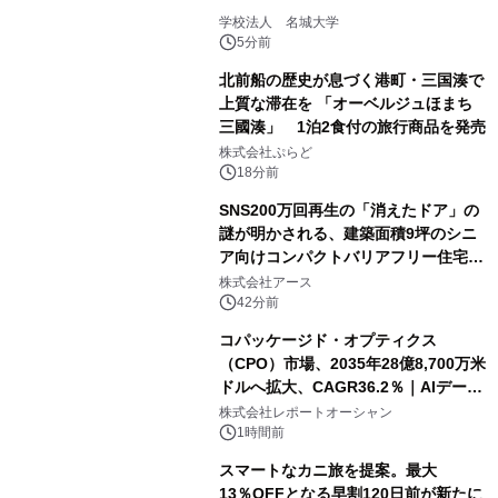
学校法人 名城大学
5分前
北前船の歴史が息づく港町・三国湊で
上質な滞在を 「オーベルジュほまち
三國湊」 1泊2食付の旅行商品を発売
株式会社ぷらど
18分前
SNS200万回再生の「消えたドア」の
謎が明かされる、建築面積9坪のシニ
ア向けコンパクトバリアフリー住宅が
誕生
株式会社アース
42分前
コパッケージド・オプティクス
（CPO）市場、2035年28億8,700万米
ドルへ拡大、CAGR36.2％｜AIデータ
センター・高速光通信需要が成長を加
株式会社レポートオーシャン
速
1時間前
スマートなカニ旅を提案。最大
13％OFFとなる早割120日前が新たに