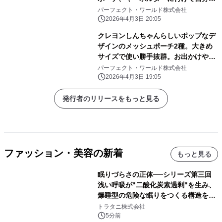
けのアレンジしよう
パーフェクト・ワールド株式会社
2026年4月3日 20:05
クレヨンしんちゃんらしいポップなデ
ザインのメッシュポーチ2種。大きめ
サイズで使い勝手抜群。お出かけや旅
行にぜひ！
パーフェクト・ワールド株式会社
2026年4月3日 19:05
発行者のリリースをもっと見る
ファッション・美容の新着
もっと見る
眠りづらさの正体──シリーズ第三回
浅い呼吸が"二酸化炭素過剰"を生み、
爆睡型の危険な眠りをつくる構造を解
説
トラタニ株式会社
5分前