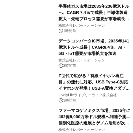
半導体ガス市場は2035年236億米ドル
へ、CAGR 7.4％で成長｜半導体製造
拡大・先端プロセス需要が市場成長を
加速
株式会社レポートオーシャン
1時間前
データコンバータIC市場、2035年141
億米ドルへ成長｜CAGR6.4％、AI・
5G・IoT需要が市場拡大を加速
株式会社レポートオーシャン
2時間前
Z世代で広がる「有線イヤホン再注
目」の流れに対応。USB Type-C対応
イヤホンが登場！USB-A変換アダプタ
ー付きでスマホからパソコンまで幅広
LivelyLifeライブリーライフ株式会社
く活用可能
3時間前
ファーマコゲノミクス市場、2035年に
462億9,000万米ドル規模へ到達予測―
個別化医療の進展とゲノム活用が次世
代ヘルスケア投資を加速
株式会社レポートオーシャン