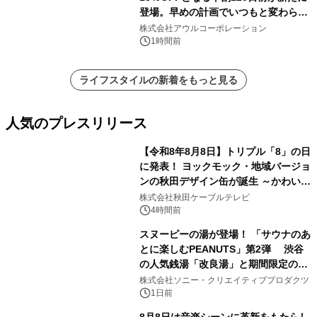
登場。早めの計画でいつもと変わらぬ
大人の冬旅を。ー夕日ヶ浦温泉「佳松
株式会社アウルコーポレーション
苑 別邸ふうか」ー
1時間前
ライフスタイルの新着をもっと見る
人気のプレスリリース
【令和8年8月8日】トリプル「8」の日
に発表！ ヨックモック・地域バージョ
ンの秋田デザイン缶が誕生 ～かわいい
1
秋田犬の子犬と秋田の四季と名所を巡
株式会社秋田ケーブルテレビ
るパッケージ～ 9月1日(火)秋田県内で
4時間前
販売開始
スヌーピーの湯が登場！ 「サウナのあ
とに楽しむPEANUTS」第2弾 渋谷
の人気銭湯「改良湯」と期間限定のコ
2
ラボレーション サウナイキタイコラ
株式会社ソニー・クリエイティブプロダクツ
ボグッズも発売決定！
1日前
8月8日は音楽シーンに革新をもたらし