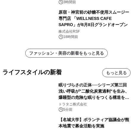
3時間前
原宿・神宮前の砂糖不使用スムージー
専門店 「WELLNESS CAFE
SAPRO」が8月8日グランドオープン
株式会社RSF
18時間前
ファッション・美容の新着をもっと見る
ライフスタイルの新着
もっと見る
眠りづらさの正体──シリーズ第三回
浅い呼吸が"二酸化炭素過剰"を生み、
爆睡型の危険な眠りをつくる構造を解
説
トラタニ株式会社
5分前
【名城大学】ボランティア協議会が熊
本地震で募金活動を実施