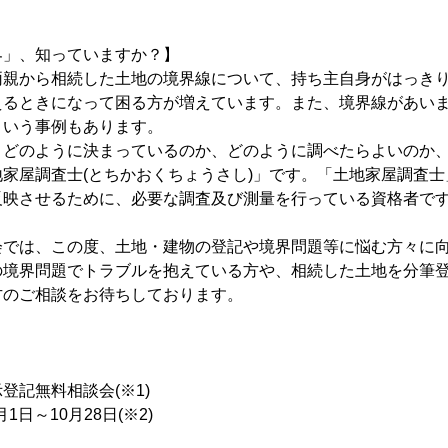
界」、知っていますか？】
両親から相続した土地の境界線について、持ち主自身がはっき
えるときになって困る方が増えています。また、境界線があい
という事例もあります。
、どのように決まっているのか、どのように調べたらよいのか
家屋調査士(とちかおくちょうさし)」です。「土地家屋調査
反映させるために、必要な調査及び測量を行っている資格者で
会では、この度、土地・建物の登記や境界問題等に悩む方々に
の境界問題でトラブルを抱えている方や、相続した土地を分筆
方のご相談をお待ちしております。
登記無料相談会(※1)
1日～10月28日(※2)