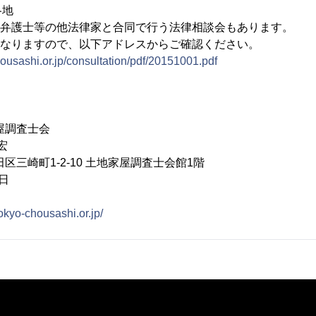
各地
、弁護士等の他法律家と合同で行う法律相談会もあります。
異なりますので、以下アドレスからご確認ください。
ousashi.or.jp/consultation/pdf/20151001.pdf
屋調査士会
宏
区三崎町1-2-10 土地家屋調査士会館1階
5日
okyo-chousashi.or.jp/