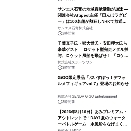
サンエス石膏の地域貢献活動が加速 ―
関連会社Attipect主催「田んぼラグビ
ー」は100名超が熱狂しNHKで放送さ
れました。
サンエス石膏株式会社
2時間前
千葉真子氏・鄭大世氏・安田理大氏ら
豪華ゲスト ロケット型完走メダル授
与、ロケット風船を飛ばせ！ 「ロケッ
トマラソン2026」開催
株式会社スポーツワン
3時間前
GiGO限定景品「ぶいすぽっ！デフォ
ルメフィギュアvol.7」登場のお知らせ
株式会社GENDA GiGO Entertainment
3時間前
【2026年8月16日】あみプレミアム・
アウトレットで「DAY1夏のウォータ
ーバトルゲーム 水風船をなげまくろ
う！」を開催
株式会社APPY