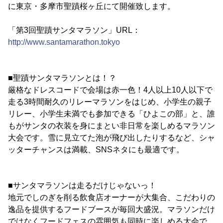
に東京・多摩市聖蹟桜ヶ丘にて開催致します。
「第3回聖蹟サンタマラソン」URL：
http://www.santamarathon.tokyo
■聖蹟サンタマラソンとは！？
厳格なドレスコードで会場は赤一色！4人以上10人以下で
走る3時間耐久のリレーマラソンをはじめ、小学生の親子
リレー、小学生未満でも参加できる「ひよこの部」と、誰
もがサンタの衣装を身にまとい非日常を楽しめるマラソン
大会です。雪に見立てた泡が飛び出したりするなど、シャ
ッターチャンスは満載、SNSネタにも最適です。
■サンタマラソンは走るだけじゃないっ！
地元でしのぎを削る飲食店オーナーが大集合、こだわりの
逸品を提供するフードブースが毎回大盛況。マラソンだけ
ではなくフードフェスの雰囲気も同時に楽しめる大会で