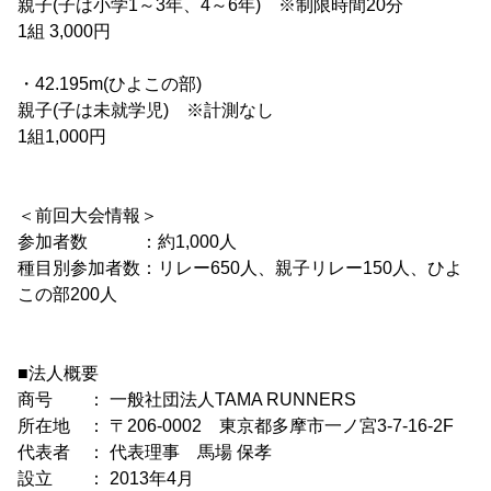
親子(子は小学1～3年、4～6年) ※制限時間20分
1組 3,000円
・42.195m(ひよこの部)
親子(子は未就学児) ※計測なし
1組1,000円
＜前回大会情報＞
参加者数 ：約1,000人
種目別参加者数：リレー650人、親子リレー150人、ひよ
この部200人
■法人概要
商号 ： 一般社団法人TAMA RUNNERS
所在地 ： 〒206-0002 東京都多摩市一ノ宮3-7-16-2F
代表者 ： 代表理事 馬場 保孝
設立 ： 2013年4月