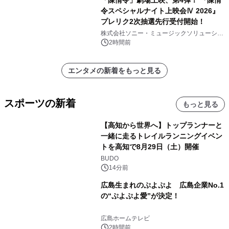
「陳情令」劇場上映、第4弾！ 『陳情
令スペシャルナイト上映会Ⅳ 2026』
プレリク2次抽選先行受付開始！
株式会社ソニー・ミュージックソリューショ
ンズ
2時間前
エンタメの新着をもっと見る
スポーツの新着
もっと見る
【高知から世界へ】トップランナーと
一緒に走るトレイルランニングイベン
トを高知で8月29日（土）開催
BUDO
14分前
広島生まれのぷよぷよ 広島企業No.1
の“ぷよぷよ愛”が決定！
広島ホームテレビ
2時間前