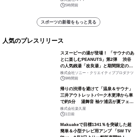
5時間前
スポーツの新着をもっと見る
人気のプレスリリース
スヌーピーの湯が登場！ 「サウナのあ
とに楽しむPEANUTS」第2弾 渋谷
の人気銭湯「改良湯」と期間限定のコ
1
ラボレーション サウナイキタイコラ
株式会社ソニー・クリエイティブプロダクツ
ボグッズも発売決定！
9時間前
帰りの渋滞を避けて「温泉＆サウナ」
三井アウトレットパーク木更津から車
で約5分 湯舞音 袖ケ浦店が夏フェア
2
メニューを提供
株式会社楽久屋
1日前
Makuakeで目標1341％を突破した超
簡単＆小型テレビ用アンプ 「SW TV