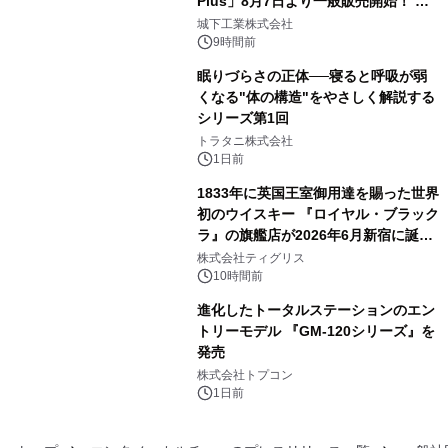
Plus」8月7日より一般販売開始！ ケ
3
ーブル1本つなぐだけ、テレビの音が
城下工業株式会社
ぐっと豊かに
9時間前
眠りづらさの正体──寝ると呼吸が弱
くなる"体の構造"をやさしく解説する
シリーズ第1回
4
トラタニ株式会社
1日前
1833年に英国王室御用達を賜った世界
初のウイスキー 『ロイヤル・ブラック
ラ』の旗艦店が2026年6月新宿に誕
5
生 バカルディ ジャパンと連携した
株式会社ティグリス
没入型バー「BAR Arca」
10時間前
進化したトータルステーションのエン
トリーモデル 『GM-120シリーズ』を
発売
6
株式会社トプコン
1日前