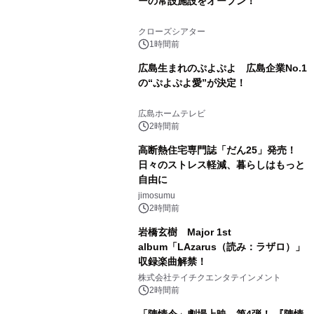
ーの常設施設をオープン！
クローズシアター
1時間前
広島生まれのぷよぷよ 広島企業No.1
の“ぷよぷよ愛”が決定！
広島ホームテレビ
2時間前
高断熱住宅専門誌「だん25」発売！
日々のストレス軽減、暮らしはもっと
自由に
jimosumu
2時間前
岩橋玄樹 Major 1st
album「LAzarus（読み：ラザロ）」
収録楽曲解禁！
株式会社テイチクエンタテインメント
2時間前