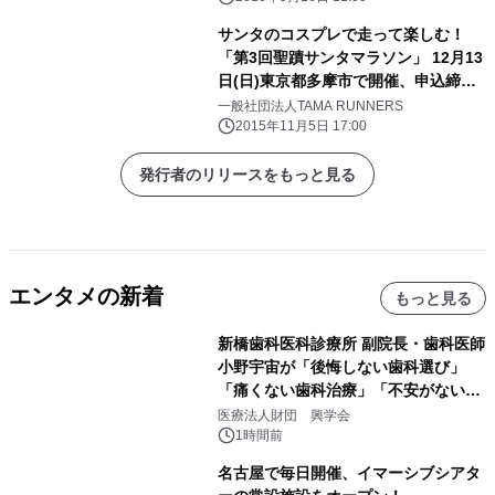
サンタのコスプレで走って楽しむ！
「第3回聖蹟サンタマラソン」 12月13
日(日)東京都多摩市で開催、申込締切
間近！ ～地元飲食店オーナーも大集
一般社団法人TAMA RUNNERS
合のフードフェスも同時開催～
2015年11月5日 17:00
発行者のリリースをもっと見る
エンタメの新着
もっと見る
新橋歯科医科診療所 副院長・歯科医師
小野宇宙が「後悔しない歯科選び」
「痛くない歯科治療」「不安がない治
療計画」をテーマに専門監修
医療法人財団 興学会
1時間前
名古屋で毎日開催、イマーシブシアタ