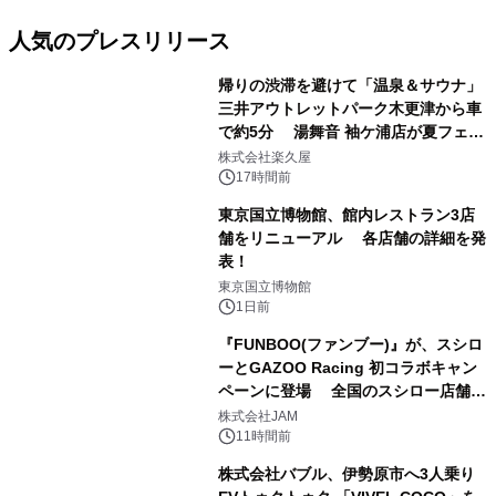
人気のプレスリリース
帰りの渋滞を避けて「温泉＆サウナ」
三井アウトレットパーク木更津から車
で約5分 湯舞音 袖ケ浦店が夏フェア
1
メニューを提供
株式会社楽久屋
17時間前
東京国立博物館、館内レストラン3店
舗をリニューアル 各店舗の詳細を発
表！
2
東京国立博物館
1日前
『FUNBOO(ファンブー)』が、スシロ
ーとGAZOO Racing 初コラボキャン
ペーンに登場 全国のスシロー店舗で
3
GR 4車種の FUNBOO(ミニカー)付き
株式会社JAM
メニューが展開されます
11時間前
株式会社バブル、伊勢原市へ3人乗り