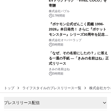
EVトゥクトゥク 「VIVEL COCO」を
寄贈
4
株式会社バブル
17時間前
『ポケモン公式ぜんこく図鑑 1996-
2026』本日発売！ さらに『ポケット
モンスター』シリーズ30周年を記念し
5
た画集『ポケットモンスター ビジュア
株式会社オーバーラップ
ルアートブック』の発売決定！ 2026
5時間前
年12月18日（金）、3冊同時発売！
「なぜ、その名前にしたの？」に答え
る一通の手紙 ―「きみの名前はね」正
式リリース
6
きみの名前はね
5時間前
トップ
ライフスタイルのプレスリリース一覧
株式会社カウ
プレスリリース配信