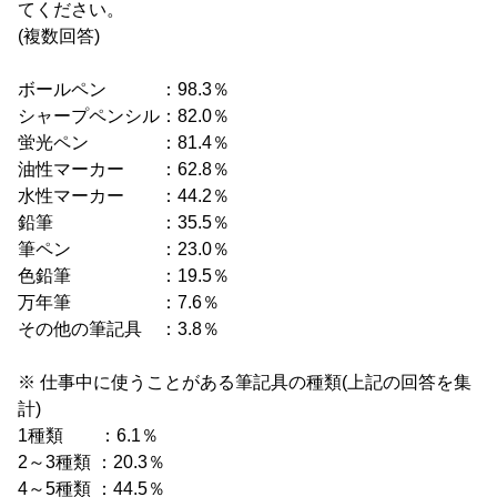
てください。
(複数回答)
ボールペン ：98.3％
シャープペンシル：82.0％
蛍光ペン ：81.4％
油性マーカー ：62.8％
水性マーカー ：44.2％
鉛筆 ：35.5％
筆ペン ：23.0％
色鉛筆 ：19.5％
万年筆 ：7.6％
その他の筆記具 ：3.8％
※ 仕事中に使うことがある筆記具の種類(上記の回答を集
計)
1種類 ：6.1％
2～3種類 ：20.3％
4～5種類 ：44.5％