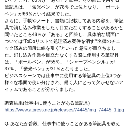
いたところ、83％が「ある」と回答。その際に使用する
筆記具は、「蛍光ペン」が78％で上位となり、「ボール
ペン」が66％という結果でした。
さらに、手帳やノート、書類に記載してある内容を、筆記
具で消し込み作業をしたり目立たなくすることがあるかと
聞いたところ48％が「ある」と回答し、具体的な場面に
ついては“ToDoリストで処理済み案件を消す”“名簿のチェ
ック済みの箇所に線を引く”といった意見が目立ちまし
た。消し込み作業や目立たなくする際に使用する筆記具
は、「ボールペン」が55％、「シャープペンシル」が
37％、「蛍光ペン」が31％となりました。
ビジネスシーンでは仕事中に使用する筆記具の上位3つが
様々な場面で使い分けされ、働く人にとって欠かせないア
イテムであることが分かりました。
調査結果(仕事中に使うことがある筆記具)
https://www.atpress.ne.jp/releases/74445/img_74445_1.jpg
Q. あなたが普段、仕事中に使うことがある筆記具を教え