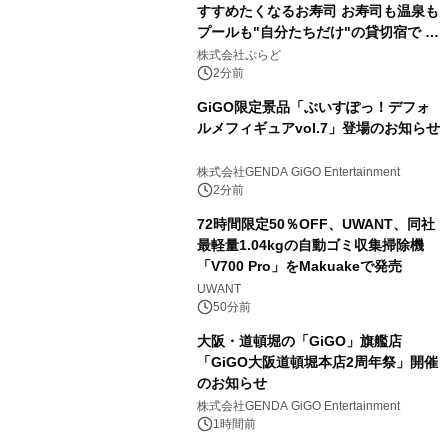
すすめたくなるお寿司 お寿司も温泉も
プールも"自分たちだけ"の貸切宿で 1
日1組限定「岩屋温泉 絵島別庭 海と
株式会社ぷらど
森」の握り寿司プラン
2分前
GiGO限定景品「ぶいすぽっ！デフォ
ルメフィギュアvol.7」登場のお知らせ
株式会社GENDA GiGO Entertainment
2分前
72時間限定50％OFF、UWANT、同社
最軽量1.04kgの自動ゴミ収集掃除機
「V700 Pro」をMakuakeで発売
UWANT
50分前
大阪・道頓堀の「GiGO」旗艦店
「GiGO大阪道頓堀本店2周年祭」開催
のお知らせ
株式会社GENDA GiGO Entertainment
1時間前