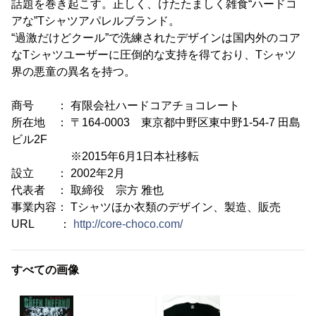
話題を巻き起こす。正しく、けたたましく雑食“ハードコ
アな”Tシャツアパレルブランド。
“過激だけどクール”で洗練されたデザインは国内外のコア
なTシャツユーザーに圧倒的な支持を得ており、Tシャツ
界の悪童の異名を持つ。
商号 ： 有限会社ハードコアチョコレート
所在地 ： 〒164-0003 東京都中野区東中野1-54-7 田島
ビル2F
※2015年6月1日本社移転
設立 ： 2002年2月
代表者 ： 取締役 宗方 雅也
事業内容： Tシャツほか衣類のデザイン、製造、販売
URL ：
http://core-choco.com/
すべての画像