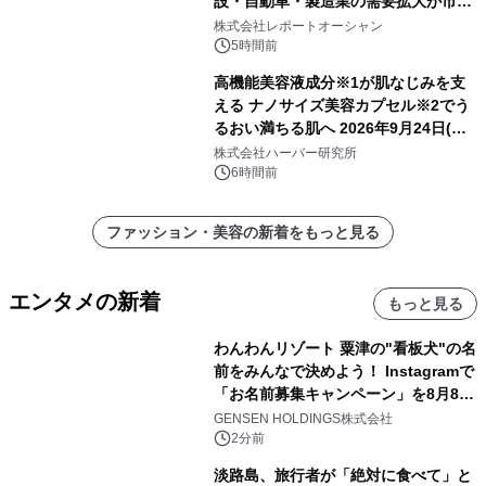
設・自動車・製造業の需要拡大が市場
を牽引
株式会社レポートオーシャン
5時間前
高機能美容液成分※1が肌なじみを支
える ナノサイズ美容カプセル※2でう
るおい満ちる肌へ 2026年9月24日(木)
よりリニューアル新発売 『ディープモ
株式会社ハーバー研究所
イストセラム』
6時間前
ファッション・美容の新着をもっと見る
エンタメの新着
もっと見る
わんわんリゾート 粟津の"看板犬"の名
前をみんなで決めよう！ Instagramで
「お名前募集キャンペーン」を8月8日
(土)より開催
GENSEN HOLDINGS株式会社
2分前
淡路島、旅行者が「絶対に食べて」と