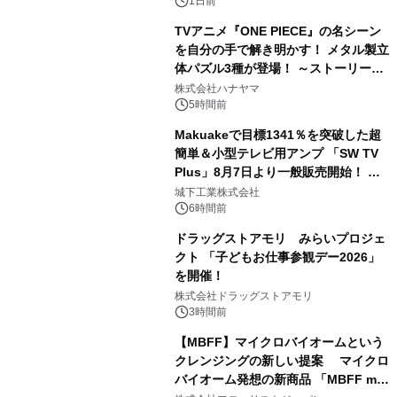
1日前
TVアニメ『ONE PIECE』の名シーン
を自分の手で解き明かす！ メタル製立
体パズル3種が登場！ ～ストーリーと
3
ギミックが融合した 大人の体験型パズ
株式会社ハナヤマ
ルが8月7日(金)12時より先行予約受付
5時間前
開始～
Makuakeで目標1341％を突破した超
簡単＆小型テレビ用アンプ 「SW TV
Plus」8月7日より一般販売開始！ ケ
4
ーブル1本つなぐだけ、テレビの音が
城下工業株式会社
ぐっと豊かに
6時間前
ドラッグストアモリ みらいプロジェ
クト 「子どもお仕事参観デー2026」
を開催！
5
株式会社ドラッグストアモリ
3時間前
【MBFF】マイクロバイオームという
クレンジングの新しい提案 マイクロ
バイオーム発想の新商品 「MBFF mb
6