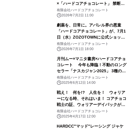
×「ハードコアチョコレート」 禁断の
トリプルコラボ全3種が、7月3日(金)
有限会社ハードコアチョコレート
より受注期間限定の特別価格で受付開
2026年7月2日 11:00
始！
劇薬を、日常に。アパレル界の悪童
「ハードコアチョコレート」が、7月1
日（水）ZOZOTOWNに公式ショップ
をオープン！異端児が放つ、新時代の
有限会社ハードコアチョコレート
ファッションステートメント。
2026年7月1日 18:00
月刊ムー×マニタ書房×ハードコアチョ
コレート 今年も降臨！不動のロング
セラー「ナスカジャン2025」 3種の受
注予約受付中！
有限会社ハードコアチョコレート
2025年6月12日 14:00
戦え！ 何を!? 人生を！ ウォリア
ーになる時、それはいま！ コアチョコ
戦士の証、ウォリアーデイパックが6
年ぶりに大登場！ HARDCCウォリア
有限会社ハードコアチョコレート
ーデイパック25が特別価格にて受注予
2025年4月17日 12:00
約受付中！ ～モデルにRaMuを起用～
HARDCC"マッド"レーシング ジャケ