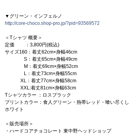
▼グリーン・インフェルノ
http://core-choco.shop-pro.jp/?pid=93569572
＜Tシャツ 概要＞
定価 ：3,800円(税込)
サイズ160：着丈62cm×身幅46cm
S：着丈65cm×身幅49cm
M：着丈69cm×身幅52cm
L：着丈73cm×身幅55cm
XL：着丈77cm×身幅58cm
XXL:着丈81cm×身幅63cm
Tシャツカラー ：ロスブラック
プリントカラー：食人グリーン・熱帯レッド・喰い尽くし
ホワイト
＜販売場所＞
・ハードコアチョコレート 東中野ヘッドショップ