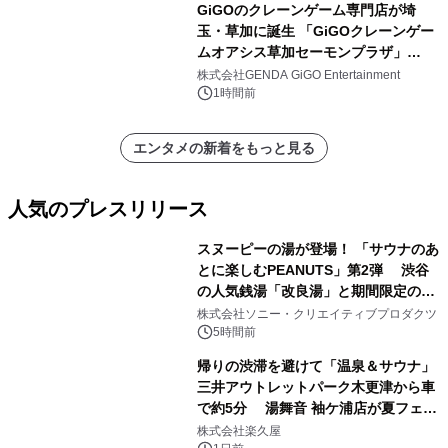
GiGOのクレーンゲーム専門店が埼
玉・草加に誕生 「GiGOクレーンゲー
ムオアシス草加セーモンプラザ」
2026年8月7日(金)10時グランドオープ
株式会社GENDA GiGO Entertainment
ン
1時間前
エンタメの新着をもっと見る
人気のプレスリリース
スヌーピーの湯が登場！ 「サウナのあ
とに楽しむPEANUTS」第2弾 渋谷
の人気銭湯「改良湯」と期間限定のコ
1
ラボレーション サウナイキタイコラ
株式会社ソニー・クリエイティブプロダクツ
ボグッズも発売決定！
5時間前
帰りの渋滞を避けて「温泉＆サウナ」
三井アウトレットパーク木更津から車
で約5分 湯舞音 袖ケ浦店が夏フェア
2
メニューを提供
株式会社楽久屋