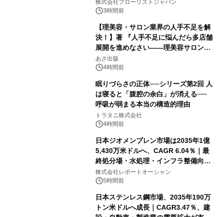
クレンジングPRO」を2026年8月6日
株式会社フローリストジャパン
発売
3時間前
【理美容・サロン業界の人手不足を解
決！】著 『人手不足に悩んだら多店舗
展開を進めなさい――理美容サロン
「多店舗展開」の教科書』2026年8月
あさ出版
24日（月）発売
4時間前
眠りづらさの正体──シリーズ第2回 人
は寝ると「腹腔の余白」が消える──
呼吸が弱まる本当の構造的理由
トラタニ株式会社
4時間前
日本ジオメンブレン市場は2035年1億
5,430万米ドルへ、CAGR 6.04％｜最
終処分場・水処理・インフラ整備向け
需要拡大
株式会社レポートオーシャン
5時間前
日本ステンレス鋼市場、2035年190万
トン米ドルへ成長｜CAGR3.47％、建