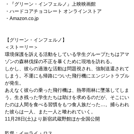
・『グリーン・インフェルノ』上映映画館
・ハードコアチョコレート オンラインストア
・Amazon.co.jp
【グリーン・インフェルノ】
＜ストーリー＞
環境保護を訴える活動をしている学生グループたちはアマ
ゾンの森林伐採の不正を暴くために現地を訪れる。
しかし、彼らの過激な活動は問題視され、強制送還されて
しまう。不運にも帰路についた飛行機にエンジントラブル
が発生。
あえなく彼らの乗った飛行機は、熱帯雨林に墜落してしま
う。生き残った学生たちは助けを求めるのだが、そこにい
たのは人間を食べる習慣をもつ食人族だった…。捕らわれ
た彼らは一人、また一人と喰われていく。
11月28日(土)より新宿武蔵野館ほか全国公開
監督：イーライ・ロス