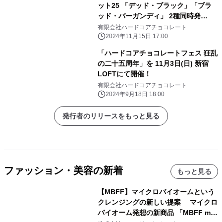
ット25 「デッド・ブラック」「ブラ
ッド・バーガンディ」 2種同時発
売！ 特別価格にて受注予約受付中！
有限会社ハードコアチョコレート
2024年11月15日 17:00
「ハードコアチョコレートフェス 狂乱
の二十五周年」を 11月3日(日) 新宿
LOFTにて開催！
有限会社ハードコアチョコレート
2024年9月18日 18:00
発行者のリリースをもっと見る
ファッション・美容の新着
もっと見る
【MBFF】マイクロバイオームという
クレンジングの新しい提案 マイクロ
バイオーム発想の新商品 「MBFF mb