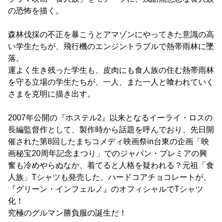
の恐怖を描く。
森林伐採の不正を暴こうとアマゾンにやってきた意識の高
い学生たちが、飛行機のエンジントラブルで熱帯雨林に墜
落。
運よく生き残った学生も、皮肉にも食人族の住む熱帯雨林
を守る立場の学生たちが、一人、また一人と喰われていく
さまを克明に描き出す。
2007年公開の『ホステル2』以来となるイーライ・ロスの
長編監督作として、製作時から話題を呼んでおり、先日開
催された第8回したまちコメディ映画祭in台東の企画「映
画秘宝20周年記念まつり」でのジャパン・プレミアの興
奮も冷めやらぬなか、着てると人格を疑われる？元祖「食
人族」Tシャツも発売した、ハードコアチョコレートが、
『グリーン・インフェルノ』のオフィシャルでTシャツ
化！
究極のグルマン勝負服の誕生だ！