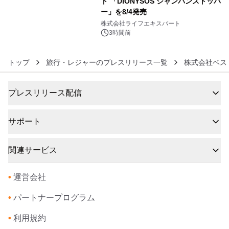
ト 「DIONYSOS シャンパンストッパ
ー」を8/4発売
6
株式会社ライフエキスパート
3時間前
トップ
旅行・レジャーのプレスリリース一覧
株式会社ベス
プレスリリース配信
サポート
関連サービス
•
運営会社
•
パートナープログラム
•
利用規約