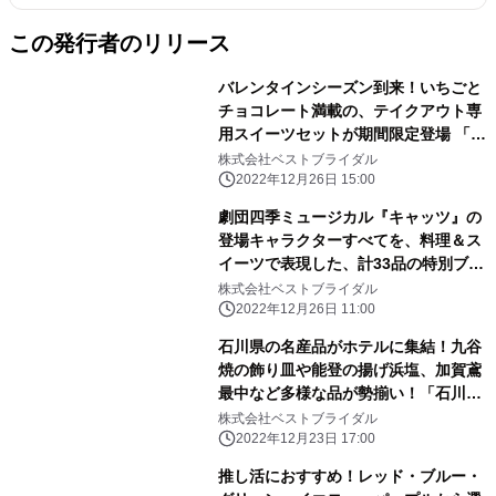
この発行者のリリース
バレンタインシーズン到来！いちごと
チョコレート満載の、テイクアウト専
用スイーツセットが期間限定登場 「ス
トリングス スイーツコレクション～
株式会社ベストブライダル
STRAWBERRY & CHOCOLATE～」
2022年12月26日 15:00
販売
劇団四季ミュージカル『キャッツ』の
登場キャラクターすべてを、料理＆ス
イーツで表現した、計33品の特別ブッ
フェ 『STRINGS ジェリクルブッフ
株式会社ベストブライダル
ェ』期間限定開催
2022年12月26日 11:00
石川県の名産品がホテルに集結！九谷
焼の飾り皿や能登の揚げ浜塩、加賀鳶
最中など多様な品が勢揃い！「石川県
観光物産展 in STRINGS」開催
株式会社ベストブライダル
2022年12月23日 17:00
推し活におすすめ！レッド・ブルー・