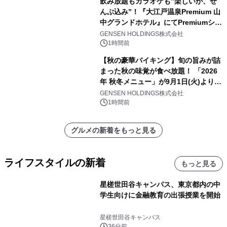
飲み放題もカラオケも”楽しいが、ぜ
んぶ込み”！『大江戸温泉Premium 山
中グランドホテル』にてPremiumシリ
ーズ初のオールインクルーシブ導入
GENSEN HOLDINGS株式会社
1時間前
【秋の豪華バイキング】旬の旨みが詰
まった秋の味覚が食べ放題！ 「2026
年 秋冬メニュー」が9月1日(火)より提
供スタート
GENSEN HOLDINGS株式会社
1時間前
グルメの新着をもっと見る
ライフスタイルの新着
もっと見る
星槎世田谷キャンパス、東京都内の中
学生向けに金融教育の出張授業を開始
星槎世田谷キャンパス
36分前