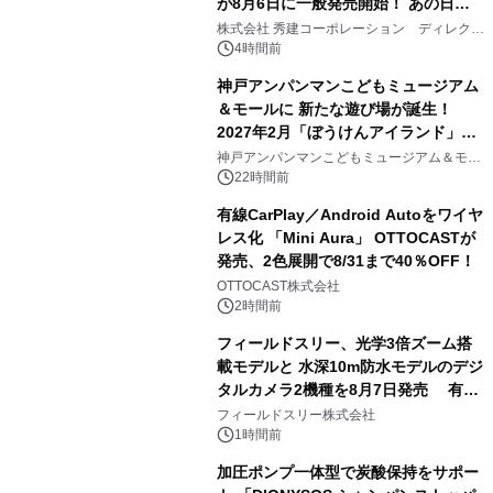
が8月6日に一般発売開始！ あの日の
2
大興奮が今甦る
株式会社 秀建コーポレーション ディレクト
アートギャラリー
4時間前
神戸アンパンマンこどもミュージアム
＆モールに 新たな遊び場が誕生！
2027年2月「ぼうけんアイランド」が
3
オープン
神戸アンパンマンこどもミュージアム＆モー
ル
22時間前
有線CarPlay／Android Autoをワイヤ
レス化 「Mini Aura」 OTTOCASTが
発売、2色展開で8/31まで40％OFF！
4
OTTOCAST株式会社
2時間前
フィールドスリー、光学3倍ズーム搭
載モデルと 水深10m防水モデルのデジ
タルカメラ2機種を8月7日発売 有効
5
約1300万画素、用途別に選べるコンデ
フィールドスリー株式会社
ジ新登場
1時間前
加圧ポンプ一体型で炭酸保持をサポー