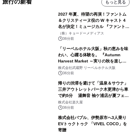
旅行の新着
もっと見る
2027 年夏、待望の再演！ファントム
＆クリスティーヌ役の W キャスト 4
名が決定！ミュージカル 『ファント
ム』
（株）キョードーメディアス
36分前
「リーベルホテル大阪」秋の恵みを味
わい、心躍る体験を。 『Autumn
Harvest Market ～実りの秋を楽しむ
ディナー&スイーツビュッフェ～』を9
株式会社武蔵野 リーベルホテル大阪
月18日より開催！
36分前
帰りの渋滞を避けて「温泉＆サウナ」
三井アウトレットパーク木更津から車
で約5分 湯舞音 袖ケ浦店が夏フェア
メニューを提供
株式会社楽久屋
36分前
株式会社バブル、伊勢原市へ3人乗り
EVトゥクトゥク 「VIVEL COCO」を
寄贈