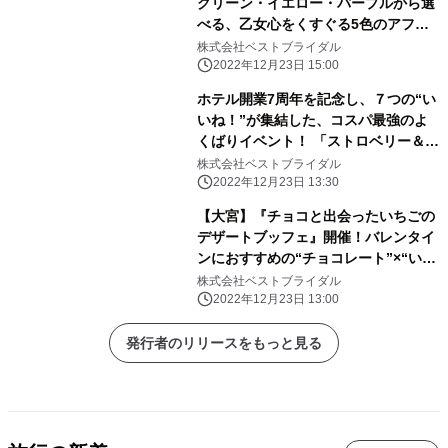
グリーン・イエロー・パープルから選
べる、乙女心をくすぐる5色のアフタ
ヌーンティー！ 『プリンセス ティア
株式会社ベストブライダル
ラ アフタヌーンティー』期間限定販売
2022年12月23日 15:00
ホテル開業7周年を記念し、７つの“い
いね！”が集結した、コスパ最強のよ
くばりイベント！ 「ストロベリー＆チ
ョコレート スイーツブッフェ～恋する
株式会社ベストブライダル
パリ7区～」開催
2022年12月23日 13:30
【大宮】『チョコと出会ったいちごの
デザートブッフェ』開催！バレンタイ
ンにおすすめの“チョコレート”×“いち
ご”の最強コラボレーション
株式会社ベストブライダル
2022年12月23日 13:00
発行者のリリースをもっと見る