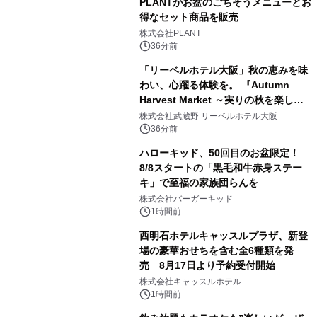
PLANTがお盆のごちそうメニューとお
得なセット商品を販売
株式会社PLANT
36分前
「リーベルホテル大阪」秋の恵みを味
わい、心躍る体験を。 『Autumn
Harvest Market ～実りの秋を楽しむ
ディナー&スイーツビュッフェ～』を9
株式会社武蔵野 リーベルホテル大阪
月18日より開催！
36分前
ハローキッド、50回目のお盆限定！
8/8スタートの「黒毛和牛赤身ステー
キ」で至福の家族団らんを
株式会社バーガーキッド
1時間前
西明石ホテルキャッスルプラザ、新登
場の豪華おせちを含む全6種類を発
売 8月17日より予約受付開始
株式会社キャッスルホテル
1時間前