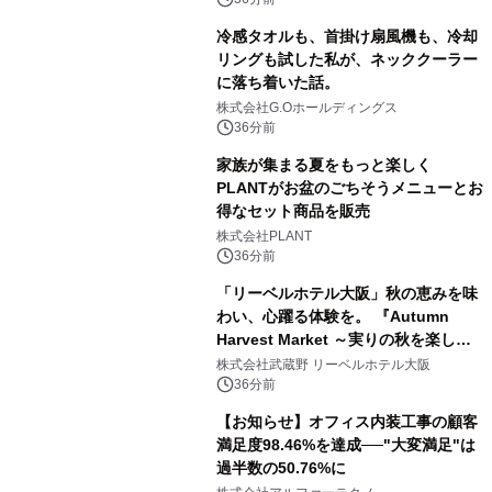
冷感タオルも、首掛け扇風機も、冷却
リングも試した私が、ネッククーラー
に落ち着いた話。
株式会社G.Oホールディングス
36分前
家族が集まる夏をもっと楽しく
PLANTがお盆のごちそうメニューとお
得なセット商品を販売
株式会社PLANT
36分前
「リーベルホテル大阪」秋の恵みを味
わい、心躍る体験を。 『Autumn
Harvest Market ～実りの秋を楽しむ
ディナー&スイーツビュッフェ～』を9
株式会社武蔵野 リーベルホテル大阪
月18日より開催！
36分前
【お知らせ】オフィス内装工事の顧客
満足度98.46%を達成──"大変満足"は
過半数の50.76%に