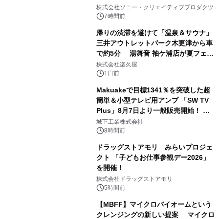
1
ラボレーション サウナイキタイコラ
株式会社ソニー・クリエイティブプロダクツ
ボグッズも発売決定！
7時間前
帰りの渋滞を避けて「温泉＆サウナ」
三井アウトレットパーク木更津から車
で約5分 湯舞音 袖ケ浦店が夏フェア
2
メニューを提供
株式会社楽久屋
1日前
Makuakeで目標1341％を突破した超
簡単＆小型テレビ用アンプ 「SW TV
Plus」8月7日より一般販売開始！ ケ
3
ーブル1本つなぐだけ、テレビの音が
城下工業株式会社
ぐっと豊かに
8時間前
ドラッグストアモリ みらいプロジェ
クト 「子どもお仕事参観デー2026」
を開催！
4
株式会社ドラッグストアモリ
5時間前
【MBFF】マイクロバイオームという
クレンジングの新しい提案 マイクロ