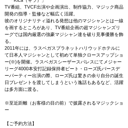
「KiLa（キラ）」
TV番組、TVCF出演や企画演出、制作協力、マジック商品
開発の指導・監修など幅広く活躍。
彼のオリジナリティ溢れる発想は他のマジシャンとは一線
を画するところがあり、TV番組企画の超マジシャンズリ
ーグでは国内厳選の強豪マジシャン達を破り見事優勝を飾
る。
2011年には、ラスベガスプラネットハリウッドホテルに
て日本人マジシャンとして初めて単独クロースアップショ
ー(※)を開催。ラスベガスシーザースパレスにてメジャー
リーグ4000本安打記録保持者ピート・ローズ氏バースデ
ーパーティー出演の際、ローズ氏は驚きの余り自分の誕生
日プレゼントを渡してしまうという逸話もあるなど、活躍
は多方面に渡る。
※至近距離（お客様の目の前）で披露されるマジックショ
ー
【ご予約方法】