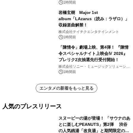
1時間前
岩橋玄樹 Major 1st
album「LAzarus（読み：ラザロ）」
収録楽曲解禁！
株式会社テイチクエンタテインメント
1時間前
「陳情令」劇場上映、第4弾！ 『陳情
令スペシャルナイト上映会Ⅳ 2026』
プレリク2次抽選先行受付開始！
株式会社ソニー・ミュージックソリューショ
ンズ
1時間前
エンタメの新着をもっと見る
人気のプレスリリース
スヌーピーの湯が登場！ 「サウナのあ
とに楽しむPEANUTS」第2弾 渋谷
の人気銭湯「改良湯」と期間限定のコ