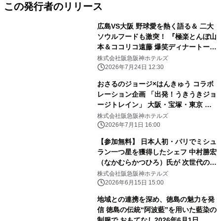
この発行者のリリース
広島VS大阪 野球愛を熱く語る＆ 二大
ソウルフードも激突！ 『極楽とんぼ山
本＆ココリコ遠藤 爆笑ディナートーク
ショー』開催 開催日：2026年9月22日
株式会社阪急阪神ホテルズ
（火・祝）／ 7月25日（土）チケット
2026年7月24日 12:30
販売開始
おさるのジョージ×はんきゅう コラボ
レーション企画 「出発！うきうきジョ
ージトレイン」 大阪・宝塚・東京 新
橋のホテルで 「おさるのジョージ×阪
株式会社阪急阪神ホテルズ
急電車」コラボフードを 販売します
2026年7月1日 16:00
【参加無料】 日本人初・パリでミシュ
ラン一つ星を獲得したシェフ 中村勝宏
（なかむらかつひろ）氏が 次世代の料
理人へ伝える開業25周年記念講演会
株式会社阪急阪神ホテルズ
「食品ロス削減 私たちの責務」を開催
2026年6月15日 15:00
地域との連携を深め、徳島の魅力を発
信 徳島の伝統“阿波藍”を用いた藍染の
制服で おもてなし2026年6月1日