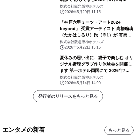
（月）から 夏季限定で着用開始
株式会社阪急阪神ホテルズ
2026年5月29日 11:15
「神戸六甲ミーツ・アート2024
beyond」 受賞アーティスト 高橋瑠璃
（たかはしるり）氏（※1）が 有馬温
泉の石で五右衛門風呂釜に石彫刻！
株式会社阪急阪神ホテルズ
“浸かれる現代アート”が 「有馬温泉
2026年5月22日 15:15
太閤の湯」露天ゾーンに登場
夏休みの思い出に、親子で楽しむ オリ
ジナル野球グラブ作り体験会を開催し
ます 第一ホテル両国にて 2026年7月
29日（水）
株式会社阪急阪神ホテルズ
2026年5月14日 14:00
発行者のリリースをもっと見る
エンタメの新着
もっと見る