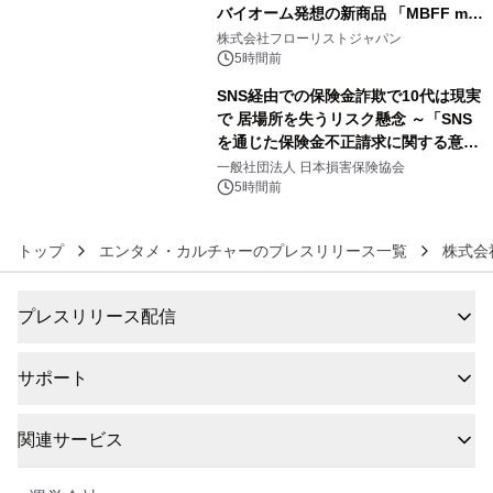
バイオーム発想の新商品 「MBFF mb
5
クレンジングPRO」を2026年8月6日
株式会社フローリストジャパン
発売
5時間前
SNS経由での保険金詐欺で10代は現実
で 居場所を失うリスク懸念 ～「SNS
を通じた保険金不正請求に関する意識
6
調査」を実施、 認知度の低さも浮き彫
一般社団法人 日本損害保険協会
りに～
5時間前
トップ
エンタメ・カルチャーのプレスリリース一覧
株式会
プレスリリース配信
サポート
関連サービス