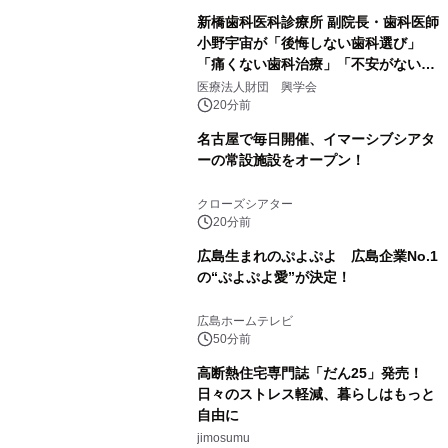
新橋歯科医科診療所 副院長・歯科医師
小野宇宙が「後悔しない歯科選び」
「痛くない歯科治療」「不安がない治
療計画」をテーマに専門監修
医療法人財団 興学会
20分前
名古屋で毎日開催、イマーシブシアタ
ーの常設施設をオープン！
クローズシアター
20分前
広島生まれのぷよぷよ 広島企業No.1
の“ぷよぷよ愛”が決定！
広島ホームテレビ
50分前
高断熱住宅専門誌「だん25」発売！
日々のストレス軽減、暮らしはもっと
自由に
jimosumu