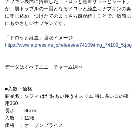
ナプキン表面に搭載した「ドロッと経血サラッとシート」
が、肌トラブルの一因となるドロッと経血もナプキンの奥
に閉じ込め、つけたてのまっさら感が続くことで、敏感肌
にもやさしいナプキンです。
「ドロッと経血」吸収イメージ
https://www.atpress.ne.jp/releases/74109/img_74109_5.jpg
データはすべてユニ・チャーム調べ
■入数・価格
商品名：ソフィ はだおもい極うすスリム 特に多い日の夜
用360
長さ ：36cm
入数 ：12枚
価格 ：オープンプライス