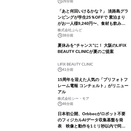
26分前
「あと何回いけるかな？」 淡路島グラ
ンピングが学生25％OFFで 素泊まり
がお一人様9,240円〜、食材も飲み物
も持ち込み自由 「グランピングリゾー
株式会社ぷらど
ト Awaji」9月30日までの平日限定
38分前
夏休みを“チャンス”に！ 大阪のLIFIX
BEAUTY CLINICが夏のご提案
LIFIX BEAUTY CLINIC
41分前
15周年を迎えた人気の「プリフォトフ
レーム電報 コンチェルト」がリニュー
アル
株式会社シー・モア
46分前
日本初公開、Orbbecがロボット不要
のフィジカルAIデータ収集基盤を発
表 映像と動作を1ミリ秒以内で同