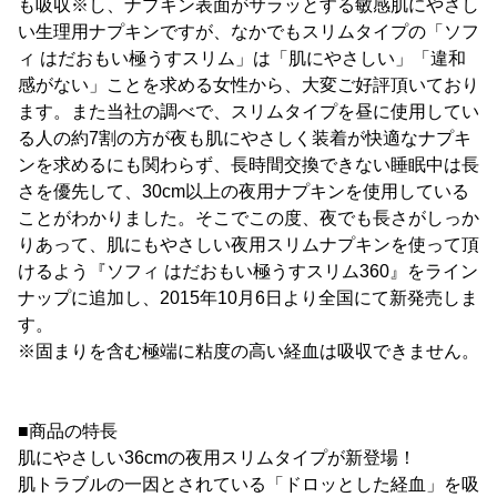
も吸収※し、ナプキン表面がサラッとする敏感肌にやさし
い生理用ナプキンですが、なかでもスリムタイプの「ソフ
ィ はだおもい極うすスリム」は「肌にやさしい」「違和
感がない」ことを求める女性から、大変ご好評頂いており
ます。また当社の調べで、スリムタイプを昼に使用してい
る人の約7割の方が夜も肌にやさしく装着が快適なナプキ
ンを求めるにも関わらず、長時間交換できない睡眠中は長
さを優先して、30cm以上の夜用ナプキンを使用している
ことがわかりました。そこでこの度、夜でも長さがしっか
りあって、肌にもやさしい夜用スリムナプキンを使って頂
けるよう『ソフィ はだおもい極うすスリム360』をライン
ナップに追加し、2015年10月6日より全国にて新発売しま
す。
※固まりを含む極端に粘度の高い経血は吸収できません。
■商品の特長
肌にやさしい36cmの夜用スリムタイプが新登場！
肌トラブルの一因とされている「ドロッとした経血」を吸