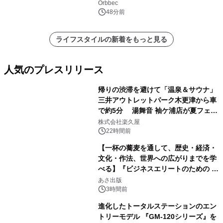
期、約200グラムの試作機をROSCon
Orbbec
JP 2026で実演
48分前
ライフスタイルの新着をもっと見る
人気のプレスリリース
帰りの渋滞を避けて「温泉＆サウナ」
三井アウトレットパーク木更津から車
で約5分 湯舞音 袖ケ浦店が夏フェア
1
メニューを提供
株式会社楽久屋
22時間前
【一杯の蕎麦を通して、歴史・経済・
文化・作法、世界への広がりまでを学
べる】『ビジネスエリートのための 教
2
養としての蕎麦』2026年8月25日
あさ出版
（火）発売
3時間前
進化したトータルステーションのエン
トリーモデル 『GM-120シリーズ』を