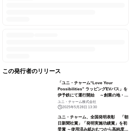
この発行者のリリース
「ユニ・チャーム“Love Your
Possibilities” ラッピングEVバス」を
伊予鉄にて運行開始 ～創業の地・愛
媛県から、共生社会と持続可能な未来
ユニ・チャーム株式会社
の実現へ～
2025年5月28日 13:30
ユニ・チャーム、全国発明表彰 「朝
日新聞社賞」「発明実施功績賞」を初
受賞 ～使用済み紙おむつから高純度パ