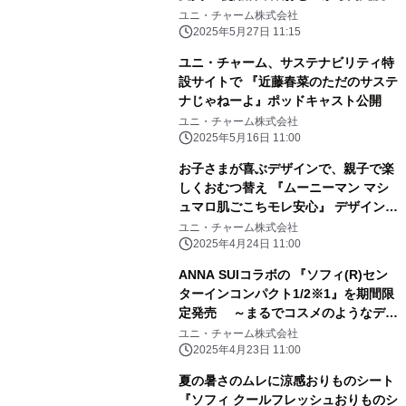
ルプを再生する 技術の発明(特許第
ユニ・チャーム株式会社
6290475号)～
2025年5月27日 11:15
ユニ・チャーム、サステナビリティ特
設サイトで 『近藤春菜のただのサステ
ナじゃねーよ』ポッドキャスト公開
ユニ・チャーム株式会社
2025年5月16日 11:00
お子さまが喜ぶデザインで、親子で楽
しくおむつ替え 『ムーニーマン マシ
ュマロ肌ごこちモレ安心』 デザイン企
画 期間限定発売
ユニ・チャーム株式会社
2025年4月24日 11:00
ANNA SUIコラボの 『ソフィ(R)セン
ターインコンパクト1/2※1』を期間限
定発売 ～まるでコスメのようなデザ
インのパッケージが4年ぶりに登場～
ユニ・チャーム株式会社
2025年4月23日 11:00
夏の暑さのムレに涼感おりものシート
『ソフィ クールフレッシュおりものシ