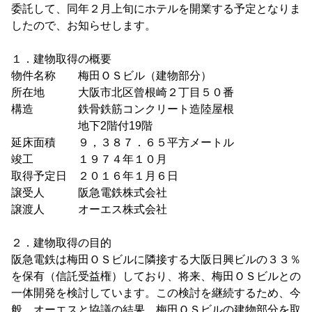
委託して、同年２月上旬にホテルを開業する予定となりま
したので、お知らせします。
１．建物取得の概要
物件名称 梅田ＯＳビル（建物部分）
所在地 大阪市北区曾根崎２丁目５０番
構造 鉄骨鉄筋コンクリート造陸屋根
地下2階付19階
延床面積 ９，３８７．６５平方メートル
竣工 １９７４年１０月
取得予定日 ２０１６年１月６日
譲受人 阪急電鉄株式会社
譲渡人 オーエス株式会社
２．建物取得の目的
阪急電鉄は梅田ＯＳビルに隣接する大阪日興ビルの３３％
を保有（信託受益権）しており、将来、梅田ＯＳビルとの
一体開発を検討しています。この検討を継続するため、今
般、オーエスと協議の結果、梅田ＯＳビルの建物部分を取