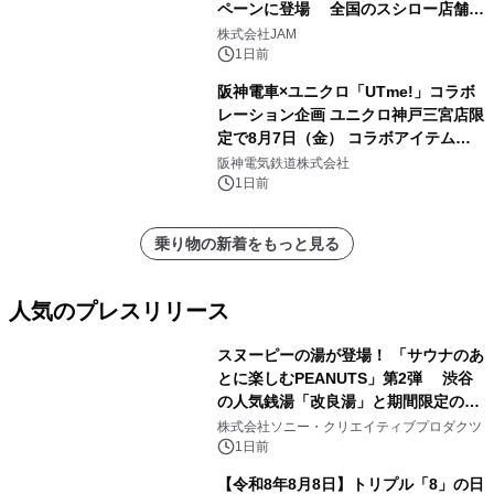
ペーンに登場 全国のスシロー店舗で
GR 4車種の FUNBOO(ミニカー)付き
株式会社JAM
メニューが展開されます
1日前
阪神電車×ユニクロ「UTme!」コラボ
レーション企画 ユニクロ神戸三宮店限
定で8月7日（金） コラボアイテムが
発売決定！
阪神電気鉄道株式会社
1日前
乗り物の新着をもっと見る
人気のプレスリリース
スヌーピーの湯が登場！ 「サウナのあ
とに楽しむPEANUTS」第2弾 渋谷
の人気銭湯「改良湯」と期間限定のコ
1
ラボレーション サウナイキタイコラ
株式会社ソニー・クリエイティブプロダクツ
ボグッズも発売決定！
1日前
【令和8年8月8日】トリプル「8」の日