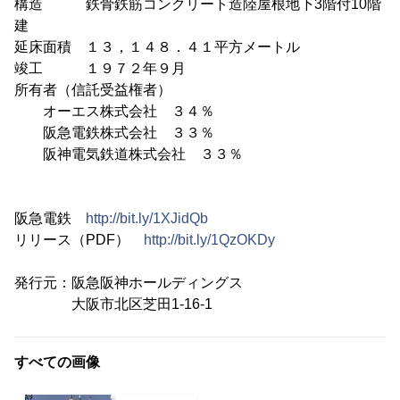
構造 鉄骨鉄筋コンクリート造陸屋根地下3階付10階
建
延床面積 １３，１４８．４１平方メートル
竣工 １９７２年９月
所有者（信託受益権者）
オーエス株式会社 ３４％
阪急電鉄株式会社 ３３％
阪神電気鉄道株式会社 ３３％
阪急電鉄
http://bit.ly/1XJidQb
リリース（PDF）
http://bit.ly/1QzOKDy
発行元：阪急阪神ホールディングス
大阪市北区芝田1-16-1
すべての画像