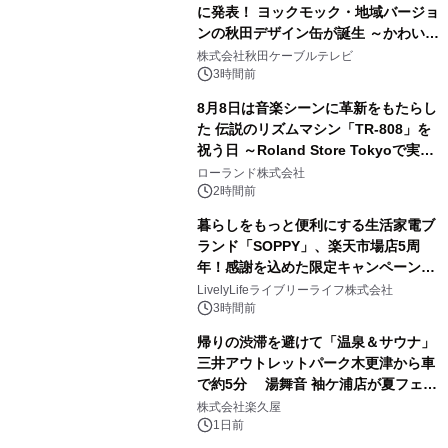
に発表！ ヨックモック・地域バージョ
ンの秋田デザイン缶が誕生 ～かわいい
2
秋田犬の子犬と秋田の四季と名所を巡
株式会社秋田ケーブルテレビ
るパッケージ～ 9月1日(火)秋田県内で
3時間前
販売開始
8月8日は音楽シーンに革新をもたらし
た 伝説のリズムマシン「TR-808」を
祝う日 ～Roland Store Tokyoで実機
3
を展示しての 記念キャンペーンを開
ローランド株式会社
催 英国ラジオ「NTS」の 特別プログ
2時間前
ラムや、「TR-808」を愛する伝説的
暮らしをもっと便利にする生活家電ブ
アーティストを フィーチャーしたアニ
ランド「SOPPY」、楽天市場店5周
メーションを公開～
年！感謝を込めた限定キャンペーンを
4
8月10日より開催
LivelyLifeライブリーライフ株式会社
3時間前
帰りの渋滞を避けて「温泉＆サウナ」
三井アウトレットパーク木更津から車
で約5分 湯舞音 袖ケ浦店が夏フェア
5
メニューを提供
株式会社楽久屋
1日前