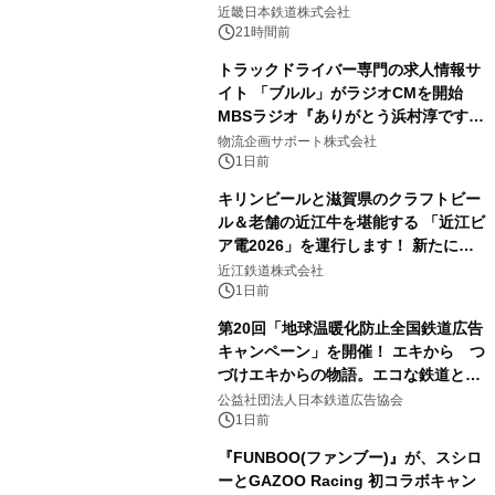
近畿日本鉄道株式会社
21時間前
トラックドライバー専門の求人情報サ
イト 「ブルル」がラジオCMを開始
MBSラジオ『ありがとう浜村淳です』
にて8月1日(土)より
物流企画サポート株式会社
1日前
キリンビールと滋賀県のクラフトビー
ル＆老舗の近江牛を堪能する 「近江ビ
ア電2026」を運行します！ 新たに
「長濱浪漫ビール」が参加！キリン一
近江鉄道株式会社
番搾り飲み放題が復活！
1日前
第20回「地球温暖化防止全国鉄道広告
キャンペーン」を開催！ エキから つ
づけエキからの物語。エコな鉄道とと
もに。
公益社団法人日本鉄道広告協会
1日前
『FUNBOO(ファンブー)』が、スシロ
ーとGAZOO Racing 初コラボキャン