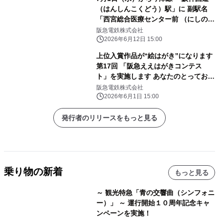
（はんしんこくどう）駅」に 副駅名
「西宮総合医療センター前 （にしのみ
やそうごういりょうせんたーまえ）」
阪急電鉄株式会社
を 設定します
2026年6月12日 15:00
上位入賞作品が“絵はがき”になります
第17回 「阪急ええはがきコンテス
ト」を実施します あなたのとっておき
の場所や風景を募集！
阪急電鉄株式会社
2026年6月1日 15:00
発行者のリリースをもっと見る
乗り物の新着
もっと見る
～ 観光特急「青の交響曲（シンフォニ
ー）」 ～ 運行開始１０周年記念キャ
ンペーンを実施！