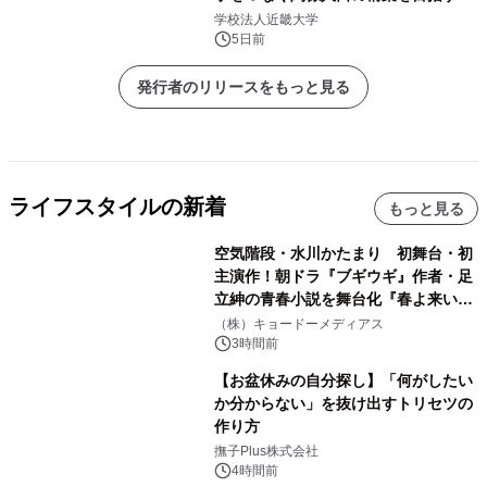
学校法人近畿大学
5日前
発行者のリリースをもっと見る
ライフスタイルの新着
もっと見る
空気階段・水川かたまり 初舞台・初
主演作！朝ドラ『ブギウギ』作者・足
立紳の青春小説を舞台化『春よ来い、
マジで来い』キービジュアル解禁！
（株）キョードーメディアス
3時間前
【お盆休みの自分探し】「何がしたい
か分からない」を抜け出すトリセツの
作り方
撫子Plus株式会社
4時間前