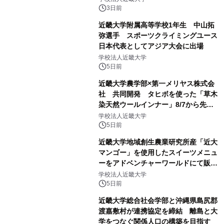
3日前
近畿大学附属高等学校1年生 中山拓
弥選手 スポーツクライミングユース
日本代表としてアジア大会に出場
学校法人近畿大学
5日前
近畿大学農学部×第一メリヤス株式会
社 共同開発 タヒボを使った「草木
染天然ウールインナー」8/7から先行
販売
学校法人近畿大学
5日前
近畿大学地域創生農業研究所産「近大
マンゴー」を使用したスイーツメニュ
ーをアドベンチャーワールドにて販売
します パークでしか味わえない期間
学校法人近畿大学
限定スイーツを楽しんで♪
5日前
近畿大学総合社会学部と沖縄県島尻郡
渡嘉敷村が連携協定を締結 離島と大
学をつなぐ関係人口の構築を目指す