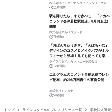
3
像『UNICORN GUNDAM Statue ―
株式会社バンダイナムコフィルムワークス
BEYOND POSSIBILITY ―』を上映！
11時間前
駅を降りたら、すぐ赤べこ 「アカベ
コランド会津若松駅前店」8月8日(土)
開業
4
株式会社アカベコランド
7時間前
『おぱんちゅうさぎ』『んぽちゃむ』
デザインのコスメ＆メイクパフがミル
フィーから登場！見ても使っても楽し
5
い、ポップでキュートなコレクショ
ライフスタイルカンパニー株式会社
ン。
12時間前
エルグラムのコメント自動返信でレシ
ピ配布、約298万回再生の事例公開
6
株式会社ミショナ
5時間前
トップ
ライフスタイルのプレスリリース一覧
学校法人近畿