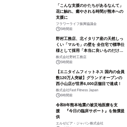
「こんな支援のかたちがあるなんて」
花に触れ、癒やされる時間が熊本への
支援に
フラワーライフ振興協議会
5時間前
野村工務店、北イタリア産の天然しっ
くい「マルモ」の壁を 全住宅で標準仕
様として採用「本当に良いものだけに
こだわる」
株式会社野村工務店
5時間前
【エニタイムフィットネス 国内の会員
数120万人突破】グランドオープンの
西小山店が世界6,000店舗目で達成！
株式会社Fast Fitness Japan
6時間前
令和8年熊本地震の被災地医療を支
援 『今日の臨床サポート』を無償提
供
エルゼビア・ジャパン株式会社