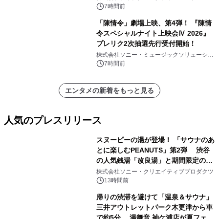
7時間前
「陳情令」劇場上映、第4弾！ 『陳情
令スペシャルナイト上映会Ⅳ 2026』
プレリク2次抽選先行受付開始！
株式会社ソニー・ミュージックソリューショ
ンズ
7時間前
エンタメの新着をもっと見る
人気のプレスリリース
スヌーピーの湯が登場！ 「サウナのあ
とに楽しむPEANUTS」第2弾 渋谷
の人気銭湯「改良湯」と期間限定のコ
1
ラボレーション サウナイキタイコラ
株式会社ソニー・クリエイティブプロダクツ
ボグッズも発売決定！
13時間前
帰りの渋滞を避けて「温泉＆サウナ」
三井アウトレットパーク木更津から車
で約5分 湯舞音 袖ケ浦店が夏フェア