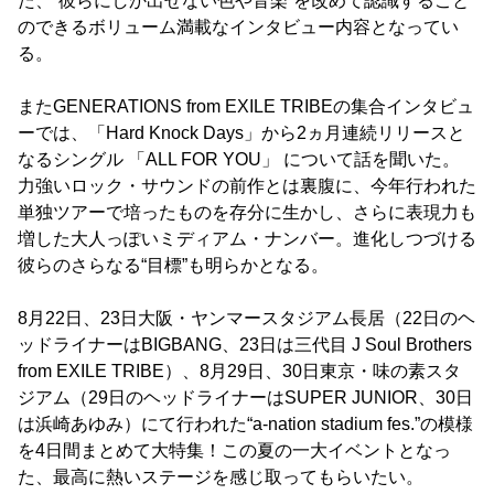
た、“彼らにしか出せない色や音楽”を改めて認識すること
のできるボリューム満載なインタビュー内容となってい
る。
またGENERATIONS from EXILE TRIBEの集合インタビュ
ーでは、「Hard Knock Days」から2ヵ月連続リリースと
なるシングル 「ALL FOR YOU」 について話を聞いた。
力強いロック・サウンドの前作とは裏腹に、今年行われた
単独ツアーで培ったものを存分に生かし、さらに表現力も
増した大人っぽいミディアム・ナンバー。進化しつづける
彼らのさらなる“目標”も明らかとなる。
8月22日、23日大阪・ヤンマースタジアム長居（22日のヘ
ッドライナーはBIGBANG、23日は三代目 J Soul Brothers
from EXILE TRIBE）、8月29日、30日東京・味の素スタ
ジアム（29日のヘッドライナーはSUPER JUNIOR、30日
は浜崎あゆみ）にて行われた“a-nation stadium fes.”の模様
を4日間まとめて大特集！この夏の一大イベントとなっ
た、最高に熱いステージを感じ取ってもらいたい。