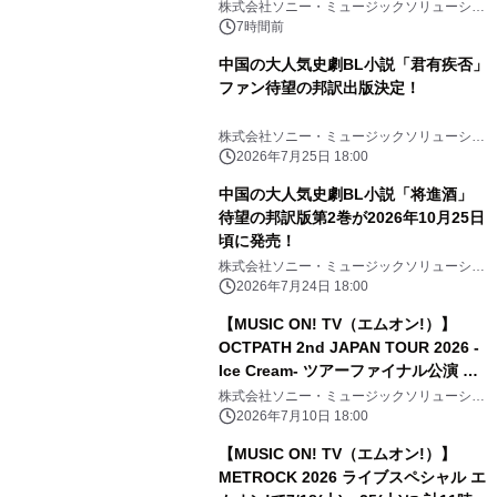
株式会社ソニー・ミュージックソリューショ
ンズ
7時間前
中国の大人気史劇BL小説「君有疾否」
ファン待望の邦訳出版決定！
株式会社ソニー・ミュージックソリューショ
ンズ
2026年7月25日 18:00
中国の大人気史劇BL小説「将進酒」
待望の邦訳版第2巻が2026年10月25日
頃に発売！
株式会社ソニー・ミュージックソリューショ
ンズ
2026年7月24日 18:00
【MUSIC ON! TV（エムオン!）】
OCTPATH 2nd JAPAN TOUR 2026 -
Ice Cream- ツアーファイナル公演 エ
ムオン!で7/19(日)夜6時30分～独占生
株式会社ソニー・ミュージックソリューショ
ンズ
中継！ 直筆サイン入りTシャツ プレゼ
2026年7月10日 18:00
ントキャンペーン実施中！
【MUSIC ON! TV（エムオン!）】
METROCK 2026 ライブスペシャル エ