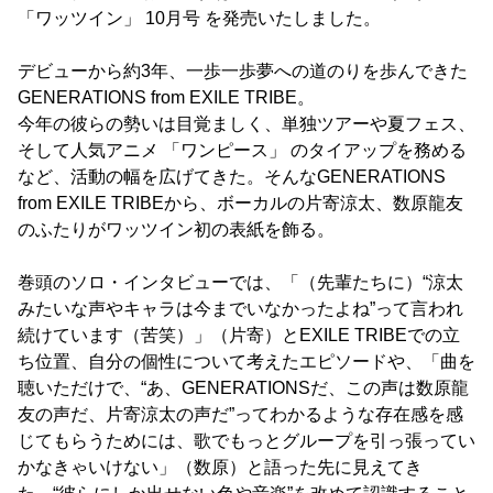
「ワッツイン」 10月号 を発売いたしました。
デビューから約3年、一歩一歩夢への道のりを歩んできた
GENERATIONS from EXILE TRIBE。
今年の彼らの勢いは目覚ましく、単独ツアーや夏フェス、
そして人気アニメ 「ワンピース」 のタイアップを務める
など、活動の幅を広げてきた。そんなGENERATIONS
from EXILE TRIBEから、ボーカルの片寄涼太、数原龍友
のふたりがワッツイン初の表紙を飾る。
巻頭のソロ・インタビューでは、「（先輩たちに）“涼太
みたいな声やキャラは今までいなかったよね”って言われ
続けています（苦笑）」（片寄）とEXILE TRIBEでの立
ち位置、自分の個性について考えたエピソードや、「曲を
聴いただけで、“あ、GENERATIONSだ、この声は数原龍
友の声だ、片寄涼太の声だ”ってわかるような存在感を感
じてもらうためには、歌でもっとグループを引っ張ってい
かなきゃいけない」（数原）と語った先に見えてき