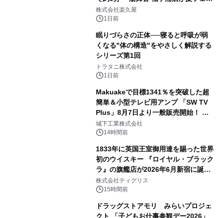
2
メニューを提供
株式会社楽久屋
1日前
眠りづらさの正体──寝ると呼吸が弱
くなる"体の構造"をやさしく解説する
シリーズ第1回
3
トラタニ株式会社
1日前
Makuakeで目標1341％を突破した超
簡単＆小型テレビ用アンプ 「SW TV
Plus」8月7日より一般販売開始！ ケ
4
ーブル1本つなぐだけ、テレビの音が
城下工業株式会社
ぐっと豊かに
14時間前
1833年に英国王室御用達を賜った世界
初のウイスキー 『ロイヤル・ブラック
ラ』の旗艦店が2026年6月新宿に誕
5
生 バカルディ ジャパンと連携した
株式会社ティグリス
没入型バー「BAR Arca」
15時間前
ドラッグストアモリ みらいプロジェ
クト 「子どもお仕事参観デー2026」