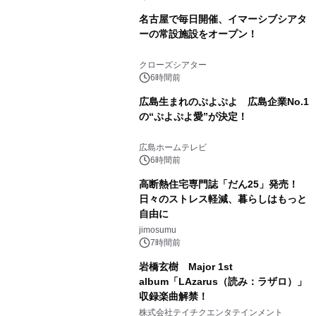
名古屋で毎日開催、イマーシブシアタ
ーの常設施設をオープン！
クローズシアター
6時間前
広島生まれのぷよぷよ 広島企業No.1
の“ぷよぷよ愛”が決定！
広島ホームテレビ
6時間前
高断熱住宅専門誌「だん25」発売！
日々のストレス軽減、暮らしはもっと
自由に
jimosumu
7時間前
岩橋玄樹 Major 1st
album「LAzarus（読み：ラザロ）」
収録楽曲解禁！
株式会社テイチクエンタテインメント