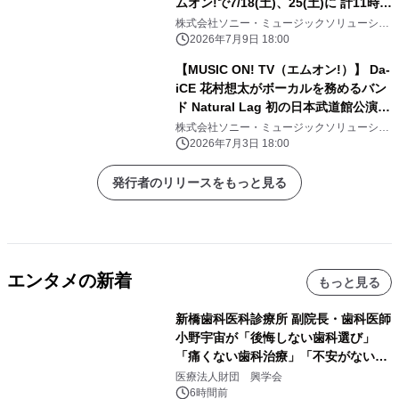
ムオン!で7/18(土)、25(土)に 計11時間
にわたってテレビ独占放送！
株式会社ソニー・ミュージックソリューショ
ンズ
2026年7月9日 18:00
【MUSIC ON! TV（エムオン!）】 Da-
iCE 花村想太がボーカルを務めるバン
ド Natural Lag 初の日本武道館公演へ
向けた想いに迫る！ 過去最大級ライブ
株式会社ソニー・ミュージックソリューショ
ンズ
ツアー初日舞台裏にも密着！ エムオ
2026年7月3日 18:00
ン!で7/14(火)夜10時～オンエア！
発行者のリリースをもっと見る
エンタメの新着
もっと見る
新橋歯科医科診療所 副院長・歯科医師
小野宇宙が「後悔しない歯科選び」
「痛くない歯科治療」「不安がない治
療計画」をテーマに専門監修
医療法人財団 興学会
6時間前