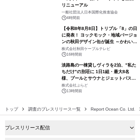
リニューアル
4
一般社団法人日本国際化推進協会
4時間前
【令和8年8月8日】トリプル「8」の日
に発表！ ヨックモック・地域バージョ
ンの秋田デザイン缶が誕生 ～かわいい
5
秋田犬の子犬と秋田の四季と名所を巡
株式会社秋田ケーブルテレビ
るパッケージ～ 9月1日(火)秋田県内で
16時間前
販売開始
淡路島の一棟貸しヴィラを2泊、"私た
ちだけ"の別荘に 1日1組・最大8名
様、プールとサウナとジェットバス付
6
きで Villa Mon Temps AWAJIの連泊
株式会社ぷらど
素泊りプラン
13時間前
トップ
調査のプレスリリース一覧
Report Ocean Co. Ltd.
プレスリリース配信