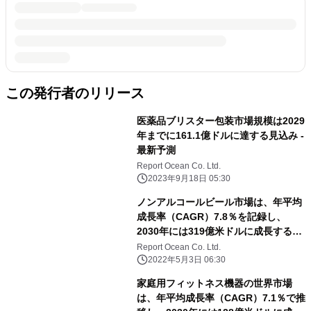
この発行者のリリース
医薬品ブリスター包装市場規模は2029
年までに161.1億ドルに達する見込み -
最新予測
Report Ocean Co. Ltd.
2023年9月18日 05:30
ノンアルコールビール市場は、年平均
成長率（CAGR）7.8％を記録し、
2030年には319億米ドルに成長すると
予測される
Report Ocean Co. Ltd.
2022年5月3日 06:30
家庭用フィットネス機器の世界市場
は、年平均成長率（CAGR）7.1％で推