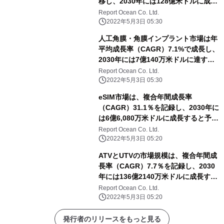
移し、2030年には128億米ドルに成長
すると予測
Report Ocean Co. Ltd.
2022年5月3日 05:30
人工角膜・角膜インプラント市場は年
平均成長率（CAGR）7.1%で成長し、
2030年には7億140万米ドルに達する
と予測される
Report Ocean Co. Ltd.
2022年5月3日 05:30
eSIM市場は、複合年間成長率
（CAGR）31.1％を記録し、2030年に
は6億6,080万米ドルに成長すると予測
される
Report Ocean Co. Ltd.
2022年5月3日 05:20
ATVとUTVの市場規模は、複合年間成
長率（CAGR）7.7％を記録し、2030
年には136億2140万米ドルに成長する
と予測される
Report Ocean Co. Ltd.
2022年5月3日 05:20
発行者のリリースをもっと見る