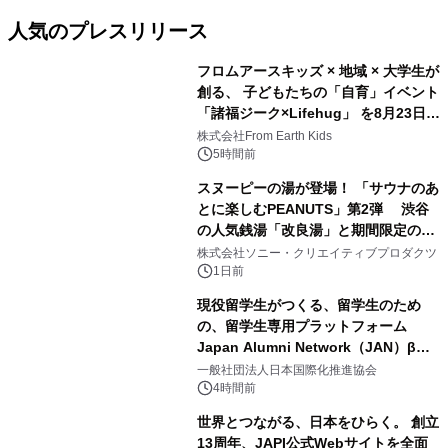
人気のプレスリリース
フロムアースキッズ × 地域 × 大学生が
創る、 子どもたちの「自育」イベント
「諸福ジーク×Lifehug」 を8月23日
1
(日)開催
株式会社From Earth Kids
5時間前
スヌーピーの湯が登場！ 「サウナのあ
とに楽しむPEANUTS」第2弾 渋谷
の人気銭湯「改良湯」と期間限定のコ
2
ラボレーション サウナイキタイコラ
株式会社ソニー・クリエイティブプロダクツ
ボグッズも発売決定！
1日前
現役留学生がつくる、留学生のため
の、留学生専用プラットフォーム
Japan Alumni Network（JAN）β版
3
をリリース
一般社団法人日本国際化推進協会
4時間前
世界とつながる、日本をひらく。 創立
13周年、JAPI公式Webサイトを全面