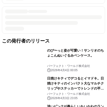
この発行者のリリース
のび〜っと姿が可愛い！サンリオのち
ょこんぬいぐるみペンケース。
パーフェクト・ワールド株式会社
2026年4月4日 00:05
日焼けキティでデコるとイマドキ。日
焼けキティのインパクト大なマルチク
リップやステッカーでトレンドの平成
レトロ感ばっちりです。
パーフェクト・ワールド株式会社
2026年4月3日 23:05
淡いピンクが春らしいちいかわのラン