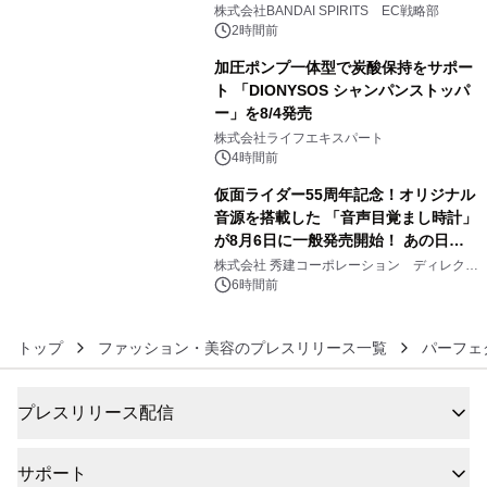
株式会社BANDAI SPIRITS EC戦略部
2時間前
加圧ポンプ一体型で炭酸保持をサポー
ト 「DIONYSOS シャンパンストッパ
ー」を8/4発売
5
株式会社ライフエキスパート
4時間前
仮面ライダー55周年記念！オリジナル
音源を搭載した 「音声目覚まし時計」
が8月6日に一般発売開始！ あの日の
6
大興奮が今甦る
株式会社 秀建コーポレーション ディレクト
アートギャラリー
6時間前
トップ
ファッション・美容のプレスリリース一覧
パーフェ
プレスリリース配信
サポート