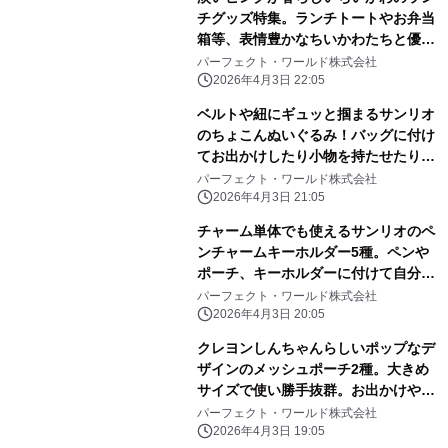
チグッズ特集。ランチトートやお弁当
箱等、表情豊かなちいかわたちと優し
いピンク色に心和む
パーフェクト・ワールド株式会社
2026年4月3日 22:05
ベルトや紐にギュッと掴まるサンリオ
のちょこんぬいぐるみ！バッグに付け
てお出かけしたり小物を持たせたりと
自由に楽しめる！
パーフェクト・ワールド株式会社
2026年4月3日 21:05
チャーム単体でも使えるサンリオのペ
ンチャームキーホルダー5種。ペンや
ポーチ、キーホルダーに付けて自分だ
けのアレンジしよう
パーフェクト・ワールド株式会社
2026年4月3日 20:05
クレヨンしんちゃんらしいポップなデ
ザインのメッシュポーチ2種。大きめ
サイズで使い勝手抜群。お出かけや旅
行にぜひ！
パーフェクト・ワールド株式会社
2026年4月3日 19:05