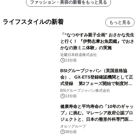
ファッション・美容の新着をもっと見る
ライフスタイルの新着
もっと見る
「“なつやすみ親子企画” おさかな先生
と行く！ 『伊勢志摩お魚図鑑』でおさ
かなの旅ミニ体験」の実施
近畿日本鉄道株式会社
13分前
BSIグループジャパン（英国規格協
会）、 GX-ETS登録確認機関として正
式登録 第2フェーズ開始で制度対応
が義務化、 企業の対応はどう変わるの
BSIグループジャパン株式会社
か？ 法的拘束力をもつGX-ETSの実
13分前
務ポイント解説セミナーの アーカイブ
健康寿命と平均寿命の「10年のギャッ
動画を公開中
プ」に挑む。マレーシア政府公認プロ
ジェクトと、日本の整形外科専門医が
サステナブルな「エシカル・ツバメの
オルソグループ
巣」の共同臨床検証を開始
38分前