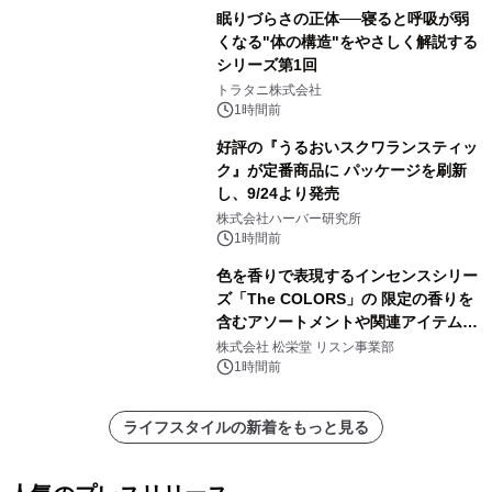
眠りづらさの正体──寝ると呼吸が弱
くなる"体の構造"をやさしく解説する
シリーズ第1回
トラタニ株式会社
1時間前
好評の『うるおいスクワランスティッ
ク』が定番商品に パッケージを刷新
し、9/24より発売
株式会社ハーバー研究所
1時間前
色を香りで表現するインセンスシリー
ズ「The COLORS」の 限定の香りを
含むアソートメントや関連アイテムを
8月6日発売
株式会社 松栄堂 リスン事業部
1時間前
ライフスタイルの新着をもっと見る