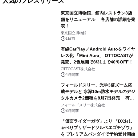
人気のプレスリリース
東京国立博物館、館内レストラン3店
舗をリニューアル 各店舗の詳細を発
表！
1
東京国立博物館
1日前
有線CarPlay／Android Autoをワイヤ
レス化 「Mini Aura」 OTTOCASTが
発売、2色展開で8/31まで40％OFF！
2
OTTOCAST株式会社
4時間前
フィールドスリー、光学3倍ズーム搭
載モデルと 水深10m防水モデルのデジ
タルカメラ2機種を8月7日発売 有効
3
約1300万画素、用途別に選べるコンデ
フィールドスリー株式会社
ジ新登場
3時間前
「仮面ライダーガヴ」より 「DXおし
ゃべりブリザードソルベエゴチゾウ」
を プレミアムバンダイで予約受付開始
4