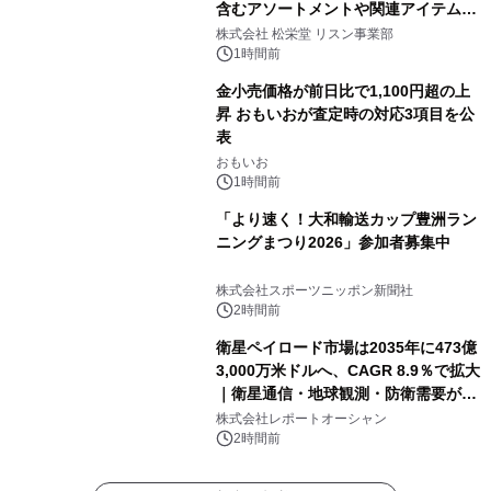
含むアソートメントや関連アイテムを
8月6日発売
株式会社 松栄堂 リスン事業部
1時間前
金小売価格が前日比で1,100円超の上
昇 おもいおが査定時の対応3項目を公
表
おもいお
1時間前
「より速く！大和輸送カップ豊洲ラン
ニングまつり2026」参加者募集中
株式会社スポーツニッポン新聞社
2時間前
衛星ペイロード市場は2035年に473億
3,000万米ドルへ、CAGR 8.9％で拡大
｜衛星通信・地球観測・防衛需要が牽
引する次世代宇宙産業の成長戦略
株式会社レポートオーシャン
2時間前