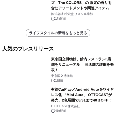
ズ「The COLORS」の 限定の香りを
含むアソートメントや関連アイテムを
8月6日発売
株式会社 松栄堂 リスン事業部
1時間前
ライフスタイルの新着をもっと見る
人気のプレスリリース
東京国立博物館、館内レストラン3店
舗をリニューアル 各店舗の詳細を発
表！
1
東京国立博物館
1日前
有線CarPlay／Android Autoをワイヤ
レス化 「Mini Aura」 OTTOCASTが
発売、2色展開で8/31まで40％OFF！
2
OTTOCAST株式会社
4時間前