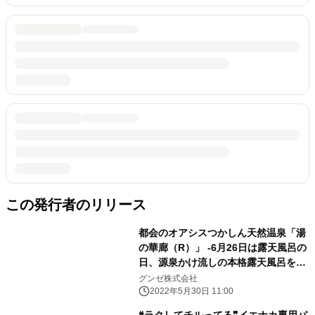
この発行者のリリース
都会のオアシスつかしん天然温泉「湯
の華廊（R）」 -6月26日は露天風呂の
日、源泉かけ流しの本格露天風呂を楽
しもう！-
グンゼ株式会社
2022年5月30日 11:00