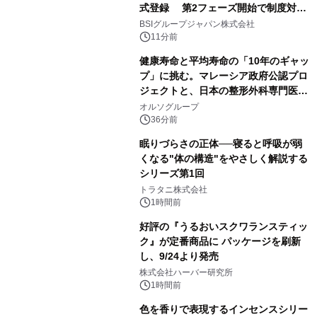
式登録 第2フェーズ開始で制度対応
が義務化、 企業の対応はどう変わるの
BSIグループジャパン株式会社
か？ 法的拘束力をもつGX-ETSの実
11分前
務ポイント解説セミナーの アーカイブ
健康寿命と平均寿命の「10年のギャッ
動画を公開中
プ」に挑む。マレーシア政府公認プロ
ジェクトと、日本の整形外科専門医が
サステナブルな「エシカル・ツバメの
オルソグループ
巣」の共同臨床検証を開始
36分前
眠りづらさの正体──寝ると呼吸が弱
くなる"体の構造"をやさしく解説する
シリーズ第1回
トラタニ株式会社
1時間前
好評の『うるおいスクワランスティッ
ク』が定番商品に パッケージを刷新
し、9/24より発売
株式会社ハーバー研究所
1時間前
色を香りで表現するインセンスシリー