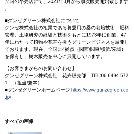
全国の小売店にて、2021年3月から順次販売開始致します
。
■グンゼグリーン株式会社について
グンゼ株式会社の祖業である養蚕用の桑の栽培技術、肥料
管理、土壌研究の経験と技術をもとに1973年に創業、47
年にわたって植物や花卉を扱うグリーンビジネスを展開し
ております。現在、全国に4拠点（関西/関東/横浜/茨城）
を保有し、樹木販売を中心に展開しています。
【お客さまからのお問い合わせ】
グンゼグリーン株式会社 花卉販売部 TEL:06-6494-572
1 （担当/兼本）
■グンゼグリーンホームページ
https://www.gunzegreen.co
.jp/
すべての画像