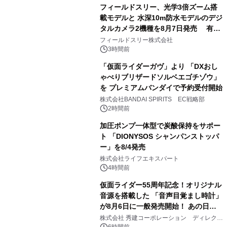
フィールドスリー、光学3倍ズーム搭
載モデルと 水深10m防水モデルのデジ
タルカメラ2機種を8月7日発売 有効
3
約1300万画素、用途別に選べるコンデ
フィールドスリー株式会社
ジ新登場
3時間前
「仮面ライダーガヴ」より 「DXおし
ゃべりブリザードソルベエゴチゾウ」
を プレミアムバンダイで予約受付開始
4
株式会社BANDAI SPIRITS EC戦略部
2時間前
加圧ポンプ一体型で炭酸保持をサポー
ト 「DIONYSOS シャンパンストッパ
ー」を8/4発売
5
株式会社ライフエキスパート
4時間前
仮面ライダー55周年記念！オリジナル
音源を搭載した 「音声目覚まし時計」
が8月6日に一般発売開始！ あの日の
6
大興奮が今甦る
株式会社 秀建コーポレーション ディレクト
アートギャラリー