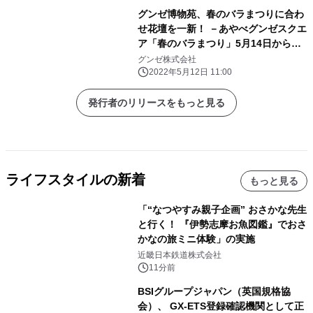
グンゼ博物苑、春のバラまつりに合わ
せ花壇を一新！ －あやべグンゼスクエ
ア「春のバラまつり」5月14日から開
催－
グンゼ株式会社
2022年5月12日 11:00
発行者のリリースをもっと見る
ライフスタイルの新着
もっと見る
「“なつやすみ親子企画” おさかな先生
と行く！ 『伊勢志摩お魚図鑑』でおさ
かなの旅ミニ体験」の実施
近畿日本鉄道株式会社
11分前
BSIグループジャパン（英国規格協
会）、 GX-ETS登録確認機関として正