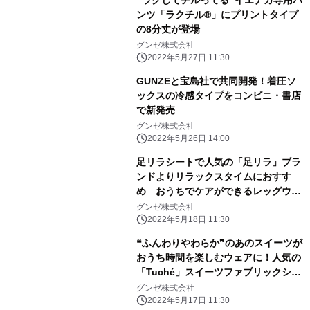
❝ラクしてチルってる❞イエナカ専用パ
ンツ「ラクチル®」にプリントタイプ
の8分丈が登場
グンゼ株式会社
2022年5月27日 11:30
GUNZEと宝島社で共同開発！着圧ソ
ックスの冷感タイプをコンビニ・書店
で新発売
グンゼ株式会社
2022年5月26日 14:00
足リラシートで人気の「足リラ」ブラ
ンドよりリラックスタイムにおすす
め おうちでケアができるレッグウエ
ア誕生
グンゼ株式会社
2022年5月18日 11:30
❝ふんわりやわらか❞のあのスイーツが
おうち時間を楽しむウェアに！人気の
「Tuché」スイーツファブリックシリ
ーズに、マカロン登場！
グンゼ株式会社
2022年5月17日 11:30