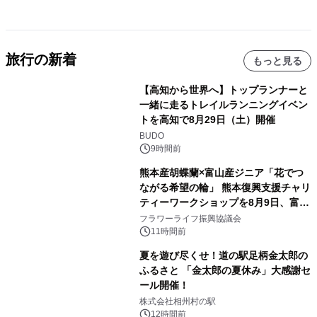
旅行の新着
もっと見る
【高知から世界へ】トップランナーと
一緒に走るトレイルランニングイベン
トを高知で8月29日（土）開催
BUDO
9時間前
熊本産胡蝶蘭×富山産ジニア「花でつ
ながる希望の輪」 熊本復興支援チャリ
ティーワークショップを8月9日、富
山・射水で開催
フラワーライフ振興協議会
11時間前
夏を遊び尽くせ！道の駅足柄金太郎の
ふるさと 「金太郎の夏休み」大感謝セ
ール開催！
株式会社相州村の駅
12時間前