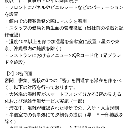
度以上）、食事用トレイの除菌洗浄
・フロントにパネルやビニルシートなどのパーテーション
を設置
・館内での接客業務の際にマスクを着用
・スタッフの健康と衛生面の管理徹底（出社前の検温と記
録確認）
・湿度40％以上を保つ加湿器を全客室に設置（星のや東
京、沖縄県内の施設を除く）
・レストランにおけるメニューのQRコード化（界ブラン
ド全施設）
【2】3密回避
密閉、密集、密接の3つの「密」を回避する滞在を作るべ
く、以下の対応を行っております。
・大浴場の混雑度がスマートフォンで分かる3密の見える
化および混雑予測サービス実施（一部）
・滞在中、混雑が確認された場所での、入所・入店規制
・半個室での食事処にて夕朝食の提供（界 ＊一部施設を
除く）