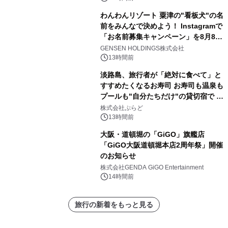
わんわんリゾート 粟津の"看板犬"の名
前をみんなで決めよう！ Instagramで
「お名前募集キャンペーン」を8月8日
(土)より開催
GENSEN HOLDINGS株式会社
13時間前
淡路島、旅行者が「絶対に食べて」と
すすめたくなるお寿司 お寿司も温泉も
プールも"自分たちだけ"の貸切宿で 1
日1組限定「岩屋温泉 絵島別庭 海と
株式会社ぷらど
森」の握り寿司プラン
13時間前
大阪・道頓堀の「GiGO」旗艦店
「GiGO大阪道頓堀本店2周年祭」開催
のお知らせ
株式会社GENDA GiGO Entertainment
14時間前
旅行の新着をもっと見る