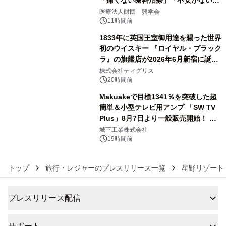
「痛くない歯科治療」「不安がない治
4
療計画」をテーマに専門監修
医療法人財団 興学会
11時間前
1833年に英国王室御用達を賜った世界
初のウイスキー 『ロイヤル・ブラック
ラ』の旗艦店が2026年6月新宿に誕
5
生 バカルディ ジャパンと連携した
株式会社ティグリス
没入型バー「BAR Arca」
20時間前
Makuakeで目標1341％を突破した超
簡単＆小型テレビ用アンプ 「SW TV
Plus」8月7日より一般販売開始！ ケ
6
ーブル1本つなぐだけ、テレビの音が
城下工業株式会社
ぐっと豊かに
19時間前
トップ
旅行・レジャーのプレスリリース一覧
星野リゾート
プレスリリース配信