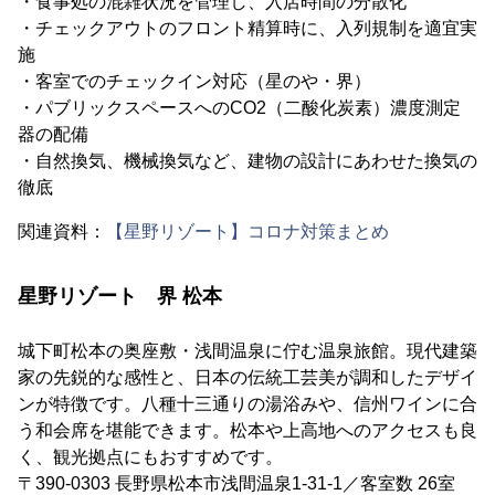
・食事処の混雑状況を管理し、入店時間の分散化
・チェックアウトのフロント精算時に、入列規制を適宜実
施
・客室でのチェックイン対応（星のや・界）
・パブリックスペースへのCO2（二酸化炭素）濃度測定
器の配備
・自然換気、機械換気など、建物の設計にあわせた換気の
徹底
関連資料：
【星野リゾート】コロナ対策まとめ
星野リゾート 界 松本
城下町松本の奥座敷・浅間温泉に佇む温泉旅館。現代建築
家の先鋭的な感性と、日本の伝統工芸美が調和したデザイ
ンが特徴です。八種十三通りの湯浴みや、信州ワインに合
う和会席を堪能できます。松本や上高地へのアクセスも良
く、観光拠点にもおすすめです。
〒390-0303 長野県松本市浅間温泉1-31-1／客室数 26室