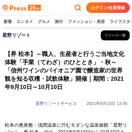
ログイン/会員登録
新着
エンタメ
グルメ
旅行
ファッション・美容
ライフスタ
星野リゾート
リリース一覧
【界 松本】～職人、生産者と行うご当地文化
体験「手業（てわざ）のひととき」・秋～
「信州ワインのパイオニア園で醸造家の世界
観を知る収穫・試飲体験」開催｜期間：2021
年9月10日～10月10日
星野リゾート
サービス
2021年8月10日 13:00
松本の奥座敷・浅間温泉に佇むモダンな温泉旅館「星野リ