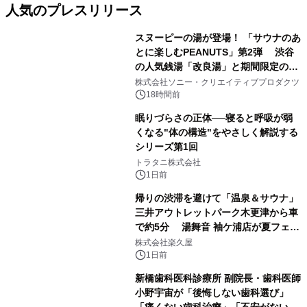
人気のプレスリリース
スヌーピーの湯が登場！ 「サウナのあ
とに楽しむPEANUTS」第2弾 渋谷
の人気銭湯「改良湯」と期間限定のコ
1
ラボレーション サウナイキタイコラ
株式会社ソニー・クリエイティブプロダクツ
ボグッズも発売決定！
18時間前
眠りづらさの正体──寝ると呼吸が弱
くなる"体の構造"をやさしく解説する
シリーズ第1回
2
トラタニ株式会社
1日前
帰りの渋滞を避けて「温泉＆サウナ」
三井アウトレットパーク木更津から車
で約5分 湯舞音 袖ケ浦店が夏フェア
3
メニューを提供
株式会社楽久屋
1日前
新橋歯科医科診療所 副院長・歯科医師
小野宇宙が「後悔しない歯科選び」