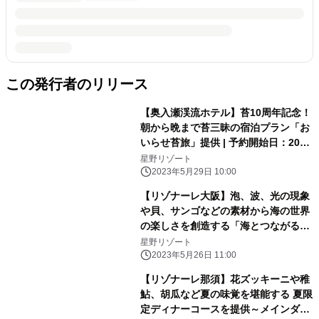
この発行者のリリース
【奥入瀬渓流ホテル】苔10周年記念！
朝から晩まで苔三昧の宿泊プラン「お
いらせ苔旅」提供 | 予約開始日：2023
年6月13日／期間：2023年6月24日〜
星野リゾート
2024年6月19日
2023年5月29日 10:00
【リゾナーレ大阪】泡、波、光の現象
や貝、サンゴなどの素材から海の世界
の楽しさを創造する「海とつながるア
トリエ」誕生｜期間：2023年6月1
星野リゾート
日〜9月30日
2023年5月26日 11:00
【リゾナーレ那須】花ズッキーニや稚
鮎、胡瓜など夏の味覚を堪能する 夏限
定ディナーコースを提供～メインダイ