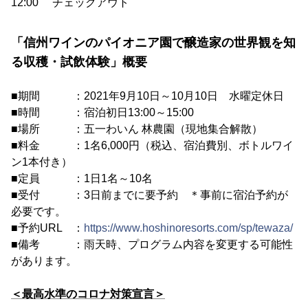
12:00 チェックアウト
「信州ワインのパイオニア園で醸造家の世界観を知
る収穫・試飲体験」概要
■期間 ：2021年9月10日～10月10日 水曜定休日
■時間 ：宿泊初日13:00～15:00
■場所 ：五一わいん 林農園（現地集合解散）
■料金 ：1名6,000円（税込、宿泊費別、ボトルワイ
ン1本付き）
■定員 ：1日1名～10名
■受付 ：3日前までに要予約 ＊事前に宿泊予約が
必要です。
■予約URL ：
https://www.hoshinoresorts.com/sp/tewaza/
■備考 ：雨天時、プログラム内容を変更する可能性
があります。
＜最高水準のコロナ対策宣言＞