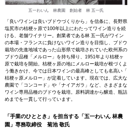
五一わいん 林農園 創始者 林 五一氏
「良いワインは良いブドウづくりから」を信条に、長野県
塩尻市の桔梗ヶ原で100年以上にわたってワイン造りを続
ける、老舗ワイナリー。創業者である林 五一氏がワイン
の本場・フランスに負けないワイン造りを目指し、ブドウ
栽培の先進地域であった山形県で栽培されていた欧州系の
ブドウ品種「メルロー」を持ち帰り、1951年より桔梗ヶ
原で栽培を開始。桔梗ヶ原の地にメルロー栽培が根づくよ
う働きかけ、今では日本ワインの最高峰としても名高い「
桔梗ヶ原メルロー」が定着しています。現在では、広大な
農園で「コンコード」や「ナイアガラ」など、さまざまな
ワイン専用品種のブドウを栽培。原料調達から醸造、瓶詰
めまでを一貫して行っています。
「手業のひととき」を担当する「五一わいん 林農
園」専務取締役 菊池 敬氏