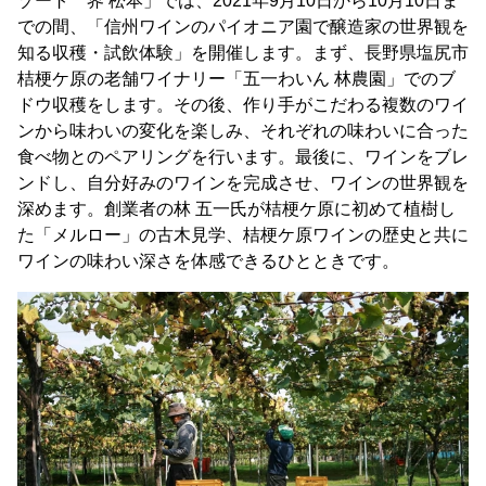
ゾート 界 松本」では、2021年9月10日から10月10日ま
での間、「信州ワインのパイオニア園で醸造家の世界観を
知る収穫・試飲体験」を開催します。まず、長野県塩尻市
桔梗ケ原の老舗ワイナリー「五一わいん 林農園」でのブ
ドウ収穫をします。その後、作り手がこだわる複数のワイ
ンから味わいの変化を楽しみ、それぞれの味わいに合った
食べ物とのペアリングを行います。最後に、ワインをブレ
ンドし、自分好みのワインを完成させ、ワインの世界観を
深めます。創業者の林 五一氏が桔梗ケ原に初めて植樹し
た「メルロー」の古木見学、桔梗ケ原ワインの歴史と共に
ワインの味わい深さを体感できるひとときです。