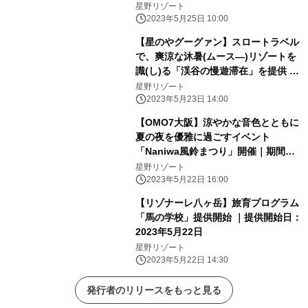
ニング「OTTO SETTE(オットセッテ)
星野リゾート
NASU(ナス)」のフルコース～| 期間：
2023年5月25日 10:00
2023年6月21日～9月15日
【星のやグーグァン】スロートラベル
で、爽涼な沐暑(ムース―)リゾートを
識(し)る「渓谷の慢遊滞在」を提供 ～
森林散策や川辺のピクニックで谷關(グ
星野リゾート
ーグァン)と「つながる」2泊3日の滞
2023年5月23日 14:00
在プログラム～｜期間：2023年7月1
【OMO7大阪】涼やかな音色とともに
日〜8月31日
夏の夜を優雅に過ごすイベント
「Naniwa風鈴まつり」開催｜期間：
2023年6月1日～8月31日
星野リゾート
2023年5月22日 16:00
【リゾナーレ八ヶ岳】旅育プログラム
「馬の学校」提供開始 ｜提供開始日：
2023年5月22日
星野リゾート
2023年5月22日 14:30
発行者のリリースをもっと見る