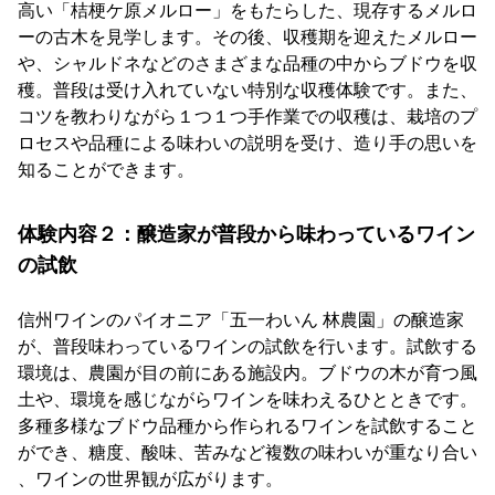
高い「桔梗ケ原メルロー」をもたらした、現存するメルロ
ーの古木を見学します。その後、収穫期を迎えたメルロー
や、シャルドネなどのさまざまな品種の中からブドウを収
穫。普段は受け入れていない特別な収穫体験です。また、
コツを教わりながら１つ１つ手作業での収穫は、栽培のプ
ロセスや品種による味わいの説明を受け、造り手の思いを
知ることができます。
体験内容２：醸造家が普段から味わっているワイン
の試飲
信州ワインのパイオニア「五一わいん 林農園」の醸造家
が、普段味わっているワインの試飲を行います。試飲する
環境は、農園が目の前にある施設内。ブドウの木が育つ風
土や、環境を感じながらワインを味わえるひとときです。
多種多様なブドウ品種から作られるワインを試飲すること
ができ、糖度、酸味、苦みなど複数の味わいが重なり合い
、ワインの世界観が広がります。