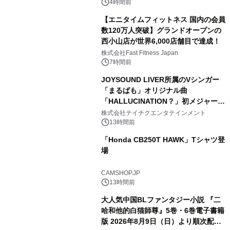
4時間前
【エニタイムフィットネス 国内の会員
数120万人突破】グランドオープンの
西小山店が世界6,000店舗目で達成！
株式会社Fast Fitness Japan
7時間前
JOYSOUND LIVER所属のVシンガー
「まるぱも」オリジナル曲
「HALLUCINATION？」初メジャー配
信リリース決定！
株式会社テイチクエンタテインメント
13時間前
「Honda CB250T HAWK」Tシャツ登
場
CAMSHOP.JP
13時間前
大人気中国BLファンタジー小説 『二
哈和他的白猫師尊』5巻・6巻電子書籍
版 2026年8月9日（日）より順次配信