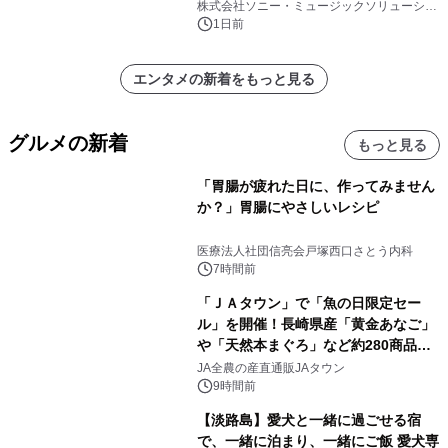
開始
株式会社ソニー・ミュージックソリューショ
ンズ
1日前
エンタメの新着をもっと見る
グルメの新着
もっと見る
「胃腸が疲れた日に、作ってみません
か？」胃腸にやさしいレシピ
医療法人社団信亮会戸塚西口さとう内科
7時間前
「ＪＡタウン」で「魚の日限定セー
ル」を開催！長崎県産「黄金あなご」
や「天然本まぐろ」など約280商品を
販売！～毎月１０日の定例企画～
JA全農の産直通販JAタウン
9時間前
【淡路島】愛犬と一緒に過ごせる宿
で、一緒に泊まり、一緒にご飯 愛犬専