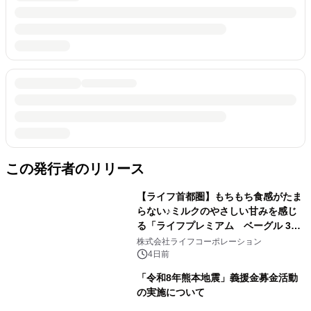
この発行者のリリース
【ライフ首都圏】もちもち食感がたま
らない♪ミルクのやさしい甘みを感じ
る「ライフプレミアム ベーグル 3
種」を新発売！
株式会社ライフコーポレーション
4日前
「令和8年熊本地震」義援金募金活動
の実施について