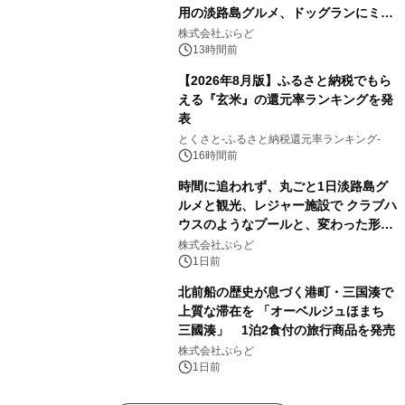
用の淡路島グルメ、ドッグランにミニ
プール グランピングとトレーラーハウ
株式会社ぷらど
スの2施設で
13時間前
【2026年8月版】ふるさと納税でもら
える『玄米』の還元率ランキングを発
表
とくさと-ふるさと納税還元率ランキング-
16時間前
時間に追われず、丸ごと1日淡路島グ
ルメと観光、レジャー施設で クラブハ
ウスのようなプールと、変わった形の
サウナも 「THE BOXY AWAJI」のお
株式会社ぷらど
得な素泊まり連泊プランで
1日前
北前船の歴史が息づく港町・三国湊で
上質な滞在を 「オーベルジュほまち
三國湊」 1泊2食付の旅行商品を発売
株式会社ぷらど
1日前