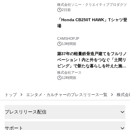
4
ラボレーション サウナイキタイコラ
株式会社ソニー・クリエイティブプロダクツ
ボグッズも発売決定！
2日前
「Honda CB250T HAWK」Tシャツ登
場
5
CAMSHOP.JP
13時間前
築37年の軽量鉄骨造戸建てをフルリノ
ベーション！内と外をつなぐ「土間リ
ビング」で新たな暮らしを叶えた施工
6
事例を株式会社アースが公開
株式会社アース
12時間前
トップ
エンタメ・カルチャーのプレスリリース一覧
株式会
プレスリリース配信
サポート