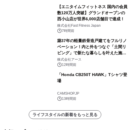
【エニタイムフィットネス 国内の会員
数120万人突破】グランドオープンの
西小山店が世界6,000店舗目で達成！
株式会社Fast Fitness Japan
7時間前
築37年の軽量鉄骨造戸建てをフルリノ
ベーション！内と外をつなぐ「土間リ
ビング」で新たな暮らしを叶えた施工
事例を株式会社アースが公開
株式会社アース
12時間前
「Honda CB250T HAWK」Tシャツ登
場
CAMSHOP.JP
13時間前
ライフスタイルの新着をもっと見る