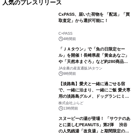
人気のプレスリリース
CxPASS、届いた荷物を 「配送」「買
取査定」から選択可能に！
1
C×PASS
4時間前
「ＪＡタウン」で「魚の日限定セー
ル」を開催！長崎県産「黄金あなご」
や「天然本まぐろ」など約280商品を
2
販売！～毎月１０日の定例企画～
JA全農の産直通販JAタウン
9時間前
【淡路島】愛犬と一緒に過ごせる宿
で、一緒に泊まり、一緒にご飯 愛犬専
用の淡路島グルメ、ドッグランにミニ
3
プール グランピングとトレーラーハウ
株式会社ぷらど
スの2施設で
13時間前
スヌーピーの湯が登場！ 「サウナのあ
とに楽しむPEANUTS」第2弾 渋谷
の人気銭湯「改良湯」と期間限定のコ