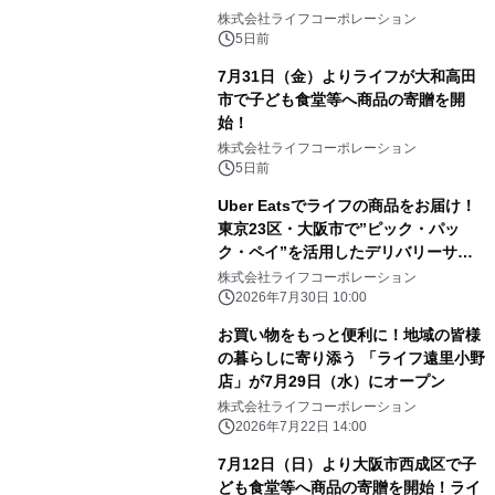
株式会社ライフコーポレーション
5日前
7月31日（金）よりライフが大和高田
市で子ども食堂等へ商品の寄贈を開
始！
株式会社ライフコーポレーション
5日前
Uber Eatsでライフの商品をお届け！
東京23区・大阪市で”ピック・パッ
ク・ペイ”を活用したデリバリーサー
ビスを開始
株式会社ライフコーポレーション
2026年7月30日 10:00
お買い物をもっと便利に！地域の皆様
の暮らしに寄り添う 「ライフ遠里小野
店」が7月29日（水）にオープン
株式会社ライフコーポレーション
2026年7月22日 14:00
7月12日（日）より大阪市西成区で子
ども食堂等へ商品の寄贈を開始！ライ