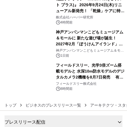
ト プラス)』 2026年9月24日(木)リニ
ューアル新発売！ 「乾燥」ケアに特化
4
し、ライン使いで潤いに満ちた肌へ
株式会社ハーバー研究所
4時間前
神戸アンパンマンこどもミュージアム
＆モールに 新たな遊び場が誕生！
2027年2月「ぼうけんアイランド」が
5
オープン
神戸アンパンマンこどもミュージアム＆モー
ル
1日前
フィールドスリー、光学3倍ズーム搭
載モデルと 水深10m防水モデルのデジ
タルカメラ2機種を8月7日発売 有効
6
約1300万画素、用途別に選べるコンデ
フィールドスリー株式会社
ジ新登場
8時間前
トップ
ビジネスのプレスリリース一覧
アーキテクツ・スタ
プレスリリース配信