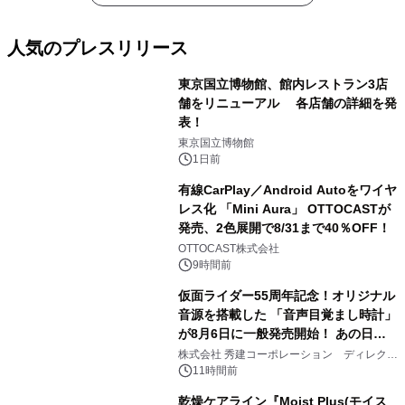
人気のプレスリリース
東京国立博物館、館内レストラン3店
舗をリニューアル 各店舗の詳細を発
表！
1
東京国立博物館
1日前
有線CarPlay／Android Autoをワイヤ
レス化 「Mini Aura」 OTTOCASTが
発売、2色展開で8/31まで40％OFF！
2
OTTOCAST株式会社
9時間前
仮面ライダー55周年記念！オリジナル
音源を搭載した 「音声目覚まし時計」
が8月6日に一般発売開始！ あの日の
3
大興奮が今甦る
株式会社 秀建コーポレーション ディレクト
アートギャラリー
11時間前
乾燥ケアライン『Moist Plus(モイス