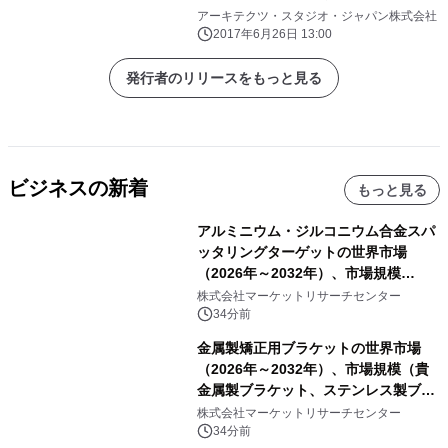
アーキテクツ・スタジオ・ジャパン株式会社
2017年6月26日 13:00
発行者のリリースをもっと見る
ビジネスの新着
もっと見る
アルミニウム・ジルコニウム合金スパ
ッタリングターゲットの世界市場
（2026年～2032年）、市場規模
（0.995、0.999、その他）・分析レポ
株式会社マーケットリサーチセンター
ートを発表
34分前
金属製矯正用ブラケットの世界市場
（2026年～2032年）、市場規模（貴
金属製ブラケット、ステンレス製ブラ
ケット、純チタン製ブラケット）・分
株式会社マーケットリサーチセンター
析レポートを発表
34分前