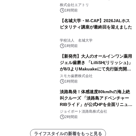
株式会社エアトリ
1時間前
【名城大学・M-CAP】2026JALホス
ピタリティ講座が最終回を迎えました
学校法人 名城大学
1時間前
【新発売】大人のオールインワン薬用
ジェル歯磨き 「LilliSH(リリッシュ)」
が8/3よりMakuakeにて先行販売開
始！
スモカ歯磨株式会社
1時間前
淡路島発！体感速度80km/hの海上絶
叫クルーズ 「淡路島アドベンチャー
RIBライド」が公式HPを全面リニュー
アル！ ～スマホで即予約完了の「スマ
ジョイポート淡路島株式会社
ート設計」へ刷新～
2時間前
ライフスタイルの新着をもっと見る