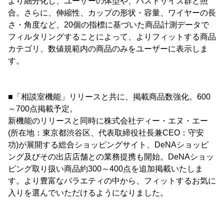
より細分化し、ユーザーの体型や、バストサイズ群と照
合。さらに、伸縮性、カップの形状・容量、ワイヤーの長
さ・角度など、20個の指標に基づいた商品計測データで
フィルタリングすることによって、よりフィットする商品
カテゴリ、数値規範内の商品のみをユーザーに表示しま
す。
■「相談室機能」リリースと共に、掲載商品数強化。600
～700点掲載予定。
新機能のリリースと同時に株式会社ディー・エヌ・エー
(所在地：東京都渋谷区、代表取締役社長兼CEO：守安
功)が展開する総合ショッピングサイト、DeNAショッピ
ング及びその出店店舗との業務提携も開始。DeNAショッ
ピング取り扱い商品約300～400点を追加掲載いたしま
す。より豊富なバラエティの中から、フィットするお気に
入りを選んでいただけるようになりました。