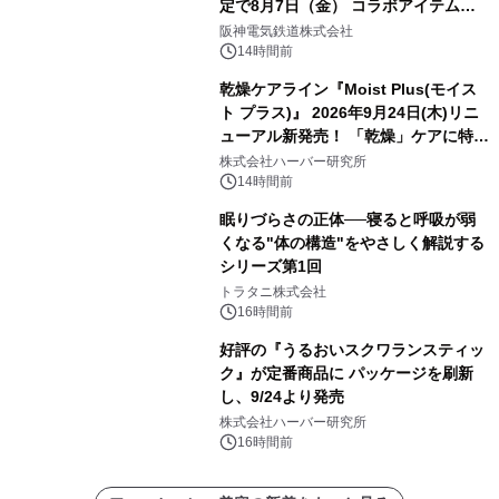
定で8月7日（金） コラボアイテムが
発売決定！
阪神電気鉄道株式会社
14時間前
乾燥ケアライン『Moist Plus(モイス
ト プラス)』 2026年9月24日(木)リニ
ューアル新発売！ 「乾燥」ケアに特化
し、ライン使いで潤いに満ちた肌へ
株式会社ハーバー研究所
14時間前
眠りづらさの正体──寝ると呼吸が弱
くなる"体の構造"をやさしく解説する
シリーズ第1回
トラタニ株式会社
16時間前
好評の『うるおいスクワランスティッ
ク』が定番商品に パッケージを刷新
し、9/24より発売
株式会社ハーバー研究所
16時間前