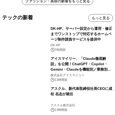
ファッション・美容の新着をもっと見る
テックの新着
もっと見る
DK-HP、サーバー設定から運用・修正
までワンストップで対応するホームペ
ージ制作請負サービスを提供中
DK-HP
7時間前
アイスマイリー、「Claude徹底解
説」を公開！ChatGPT・Copilot・
Gemini・Claudeを機能別／業務別に
比較―自社に合う生成AIの選び方がわ
株式会社アイスマイリー
かる実践ガイド
13時間前
アスクル、新代表取締役社長CEOに成
松 岳志が就任
アスクル株式会社
13時間前