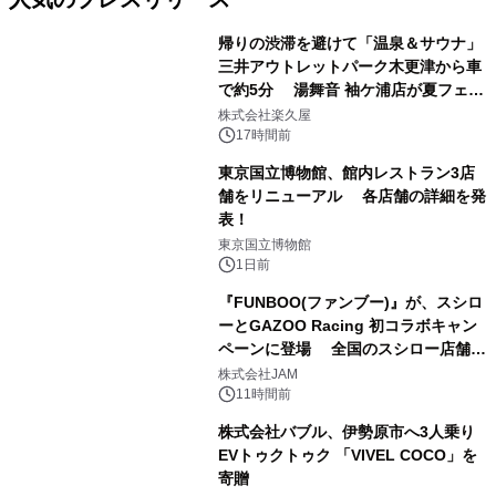
帰りの渋滞を避けて「温泉＆サウナ」
三井アウトレットパーク木更津から車
で約5分 湯舞音 袖ケ浦店が夏フェア
1
メニューを提供
株式会社楽久屋
17時間前
東京国立博物館、館内レストラン3店
舗をリニューアル 各店舗の詳細を発
表！
2
東京国立博物館
1日前
『FUNBOO(ファンブー)』が、スシロ
ーとGAZOO Racing 初コラボキャン
ペーンに登場 全国のスシロー店舗で
3
GR 4車種の FUNBOO(ミニカー)付き
株式会社JAM
メニューが展開されます
11時間前
株式会社バブル、伊勢原市へ3人乗り
EVトゥクトゥク 「VIVEL COCO」を
寄贈
4