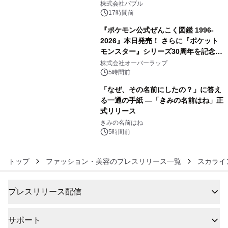
株式会社バブル
17時間前
『ポケモン公式ぜんこく図鑑 1996-
2026』本日発売！ さらに『ポケット
モンスター』シリーズ30周年を記念し
5
た画集『ポケットモンスター ビジュア
株式会社オーバーラップ
ルアートブック』の発売決定！ 2026
5時間前
年12月18日（金）、3冊同時発売！
「なぜ、その名前にしたの？」に答え
る一通の手紙 ―「きみの名前はね」正
式リリース
6
きみの名前はね
5時間前
トップ
ファッション・美容のプレスリリース一覧
スカライ
プレスリリース配信
サポート