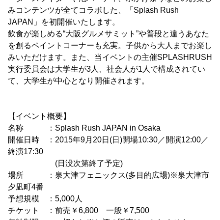
みコンテンツが全てコラボした、「Splash Rush
JAPAN」を初開催いたします。
飲食が楽しめる“大阪グルメサミット”や普段と違うあなた
を創るペイントコーナーも充実。子供から大人までお楽し
みいただけます。また、当イベントの主催SPLASHRUSH
実行委員会は大学生が3人、社会人が1人で構成されてい
て、大学生が中心となり開催されます。
【イベント概要】
名称 ：Splash Rush JAPAN in Osaka
開催日時 ：2015年9月20日(日)開場10:30／開演12:00／
終演17:30
(日没次第終了予定)
場所 ：泉大津フェニックス(多目的広場)※泉大津市
夕凪町4番
予想規模 ：5,000人
チケット ：前売￥6,800 一般￥7,500