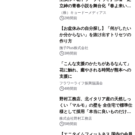
立紳の青春小説を舞台化『春よ来い、
マジで来い』キービジュアル解禁！
（株）キョードーメディアス
2時間前
【お盆休みの自分探し】「何がしたい
か分からない」を抜け出すトリセツの
作り方
撫子Plus株式会社
3時間前
「こんな支援のかたちがあるなんて」
花に触れ、癒やされる時間が熊本への
支援に
フラワーライフ振興協議会
4時間前
野村工務店、北イタリア産の天然しっ
くい「マルモ」の壁を 全住宅で標準仕
様として採用「本当に良いものだけに
こだわる」
株式会社野村工務店
5時間前
【エニタイムフィットネス 国内の会員