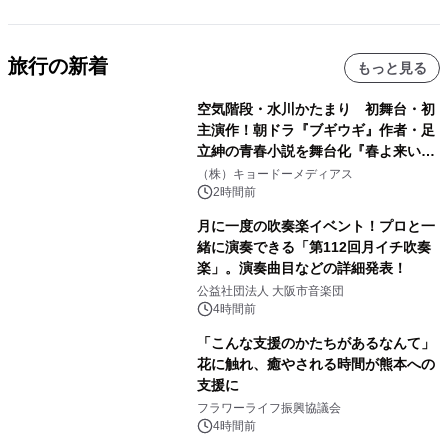
旅行の新着
もっと見る
空気階段・水川かたまり 初舞台・初
主演作！朝ドラ『ブギウギ』作者・足
立紳の青春小説を舞台化『春よ来い、
マジで来い』キービジュアル解禁！
（株）キョードーメディアス
2時間前
月に一度の吹奏楽イベント！プロと一
緒に演奏できる「第112回月イチ吹奏
楽」。演奏曲目などの詳細発表！
公益社団法人 大阪市音楽団
4時間前
「こんな支援のかたちがあるなんて」
花に触れ、癒やされる時間が熊本への
支援に
フラワーライフ振興協議会
4時間前