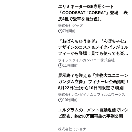
エリミネーター/SE専用シート
「GOODSEAT “COBRA”」登場 表
皮4種で愛車を自分色に
2
株式会社グッズ
7時間前
『おぱんちゅうさぎ』『んぽちゃむ』
デザインのコスメ＆メイクパフがミル
フィーから登場！見ても使っても楽し
3
い、ポップでキュートなコレクショ
ライフスタイルカンパニー株式会社
ン。
11時間前
展示終了を迎える「実物大ユニコーン
ガンダム立像」 フィナーレ企画始動！
8月22日(土)から10日間限定で 特別映
4
像『UNICORN GUNDAM Statue ―
株式会社バンダイナムコフィルムワークス
BEYOND POSSIBILITY ―』を上映！
10時間前
エルグラムのコメント自動返信でレシ
ピ配布、約298万回再生の事例公開
5
株式会社ミショナ