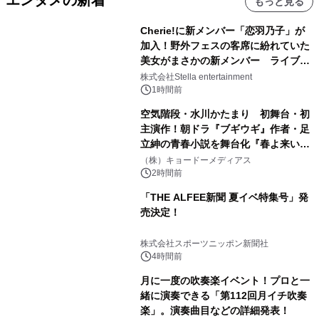
エンタメの新着
もっと見る
Cherie!に新メンバー「恋羽乃子」が
加入！野外フェスの客席に紛れていた
美女がまさかの新メンバー ライブ中
のサプライズ発表に会場騒然
株式会社Stella entertainment
1時間前
空気階段・水川かたまり 初舞台・初
主演作！朝ドラ『ブギウギ』作者・足
立紳の青春小説を舞台化『春よ来い、
マジで来い』キービジュアル解禁！
（株）キョードーメディアス
2時間前
「THE ALFEE新聞 夏イベ特集号」発
売決定！
株式会社スポーツニッポン新聞社
4時間前
月に一度の吹奏楽イベント！プロと一
緒に演奏できる「第112回月イチ吹奏
楽」。演奏曲目などの詳細発表！