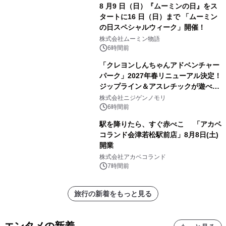
8 月9 日（日）『ムーミンの日』をス
タートに16 日（日）まで 「ムーミン
の日スペシャルウィーク」開催！
株式会社ムーミン物語
6時間前
「クレヨンしんちゃんアドベンチャー
パーク」2027年春リニューアル決定！
ジップライン＆アスレチックが遊べる
のは今年が最後！ 「ラスト！ドキがム
株式会社ニジゲンノモリ
ネムネ～大作戦！」始動
6時間前
駅を降りたら、すぐ赤べこ 「アカベ
コランド会津若松駅前店」8月8日(土)
開業
株式会社アカベコランド
7時間前
旅行の新着をもっと見る