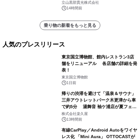
立山黒部貫光株式会社
14時間前
乗り物の新着をもっと見る
人気のプレスリリース
東京国立博物館、館内レストラン3店
舗をリニューアル 各店舗の詳細を発
表！
1
東京国立博物館
1日前
帰りの渋滞を避けて「温泉＆サウナ」
三井アウトレットパーク木更津から車
で約5分 湯舞音 袖ケ浦店が夏フェア
2
メニューを提供
株式会社楽久屋
13時間前
有線CarPlay／Android Autoをワイヤ
レス化 「Mini Aura」 OTTOCASTが