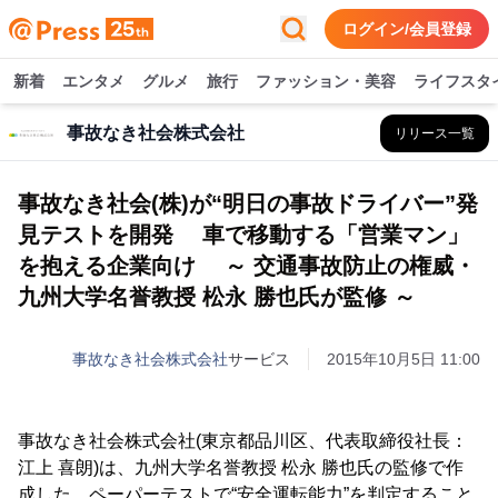
ログイン/会員登録
新着
エンタメ
グルメ
旅行
ファッション・美容
ライフスタ
事故なき社会株式会社
リリース一覧
事故なき社会(株)が“明日の事故ドライバー”発
見テストを開発 車で移動する「営業マン」
を抱える企業向け ～ 交通事故防止の権威・
九州大学名誉教授 松永 勝也氏が監修 ～
事故なき社会株式会社
サービス
2015年10月5日 11:00
事故なき社会株式会社(東京都品川区、代表取締役社長：
江上 喜朗)は、九州大学名誉教授 松永 勝也氏の監修で作
成した、ペーパーテストで“安全運転能力”を判定すること