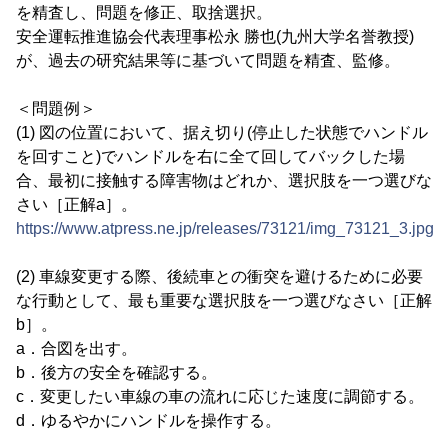
を精査し、問題を修正、取捨選択。
安全運転推進協会代表理事松永 勝也(九州大学名誉教授)
が、過去の研究結果等に基づいて問題を精査、監修。
＜問題例＞
(1) 図の位置において、据え切り(停止した状態でハンドル
を回すこと)でハンドルを右に全て回してバックした場
合、最初に接触する障害物はどれか、選択肢を一つ選びな
さい［正解a］。
https://www.atpress.ne.jp/releases/73121/img_73121_3.jpg
(2) 車線変更する際、後続車との衝突を避けるために必要
な行動として、最も重要な選択肢を一つ選びなさい［正解
b］。
a．合図を出す。
b．後方の安全を確認する。
c．変更したい車線の車の流れに応じた速度に調節する。
d．ゆるやかにハンドルを操作する。