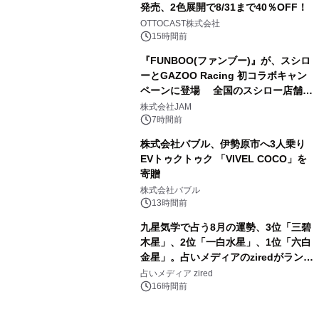
発売、2色展開で8/31まで40％OFF！
3
OTTOCAST株式会社
15時間前
『FUNBOO(ファンブー)』が、スシロ
ーとGAZOO Racing 初コラボキャン
ペーンに登場 全国のスシロー店舗で
4
GR 4車種の FUNBOO(ミニカー)付き
株式会社JAM
メニューが展開されます
7時間前
株式会社バブル、伊勢原市へ3人乗り
EVトゥクトゥク 「VIVEL COCO」を
寄贈
5
株式会社バブル
13時間前
九星気学で占う8月の運勢、3位「三碧
木星」、2位「一白水星」、1位「六白
金星」。占いメディアのziredがランキ
6
ングを発表
占いメディア zired
16時間前