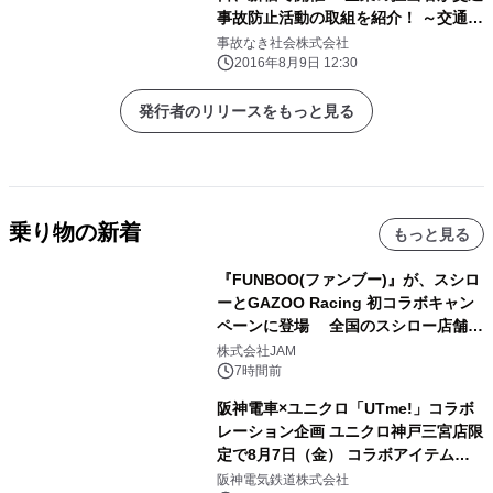
事故防止活動の取組を紹介！ ～交通事
故防止対策はヒューマンマネジメント
事故なき社会株式会社
で 90％成功する～
2016年8月9日 12:30
発行者のリリースをもっと見る
乗り物の新着
もっと見る
『FUNBOO(ファンブー)』が、スシロ
ーとGAZOO Racing 初コラボキャン
ペーンに登場 全国のスシロー店舗で
GR 4車種の FUNBOO(ミニカー)付き
株式会社JAM
メニューが展開されます
7時間前
阪神電車×ユニクロ「UTme!」コラボ
レーション企画 ユニクロ神戸三宮店限
定で8月7日（金） コラボアイテムが
発売決定！
阪神電気鉄道株式会社