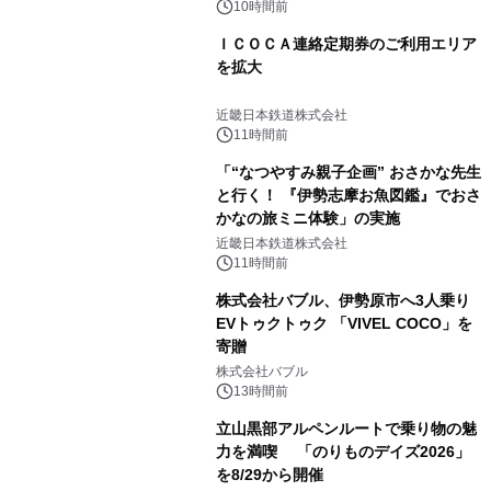
10時間前
ＩＣＯＣＡ連絡定期券のご利用エリア
を拡大
近畿日本鉄道株式会社
11時間前
「“なつやすみ親子企画” おさかな先生
と行く！ 『伊勢志摩お魚図鑑』でおさ
かなの旅ミニ体験」の実施
近畿日本鉄道株式会社
11時間前
株式会社バブル、伊勢原市へ3人乗り
EVトゥクトゥク 「VIVEL COCO」を
寄贈
株式会社バブル
13時間前
立山黒部アルペンルートで乗り物の魅
力を満喫 「のりものデイズ2026」
を8/29から開催