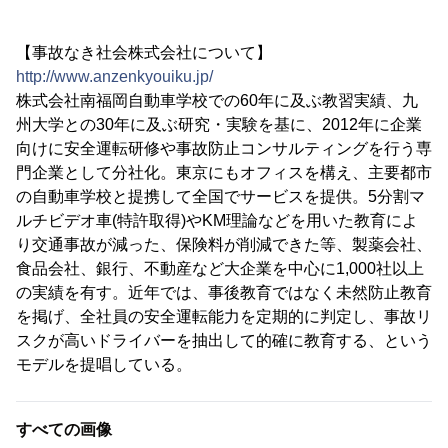
【事故なき社会株式会社について】
http://www.anzenkyouiku.jp/
株式会社南福岡自動車学校での60年に及ぶ教習実績、九
州大学との30年に及ぶ研究・実験を基に、2012年に企業
向けに安全運転研修や事故防止コンサルティングを行う専
門企業として分社化。東京にもオフィスを構え、主要都市
の自動車学校と提携して全国でサービスを提供。5分割マ
ルチビデオ車(特許取得)やKM理論などを用いた教育によ
り交通事故が減った、保険料が削減できた等、製薬会社、
食品会社、銀行、不動産など大企業を中心に1,000社以上
の実績を有す。近年では、事後教育ではなく未然防止教育
を掲げ、全社員の安全運転能力を定期的に判定し、事故リ
スクが高いドライバーを抽出して的確に教育する、という
モデルを提唱している。
すべての画像