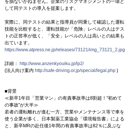
を損ないかねません。企業のリスクマネジメントの一環と
して同テストの導入を提案します。
実際に、同テストの結果と指導員が同乗して確認した運転
技能を比較すると、運転技能が「危険」レベルの人はテス
トの正答率が低く、「安全」レベルの人は高いとの結果も
出ています。
https://www.atpress.ne.jp/releases/73121/img_73121_2.jpg
詳細：
http://www.anzenkyouiku.jp/lp2/
(法人向け案内
http://safe-driving.or.jp/special/legal.php
)
■背景
≪新卒1年目「営業マン」の有責事故率は8割超！“初めて
の事故”が大半≫
若者の運転離れが進む一方、営業やメンテナンス等で車を
使う企業が多く、日本製薬工業協会「環境報告書」による
と、新卒MRの赴任後1年間の有責事故率は82％に及ぶな