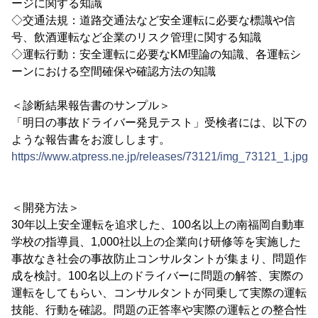
ージに関する知識
◇交通法規：道路交通法など安全運転に必要な標識や信
号、飲酒運転など企業のリスク管理に関する知識
◇運転行動：安全運転に必要なKM理論の知識、各運転シ
ーンにおける空間確保や確認方法の知識
＜診断結果報告書のサンプル＞
「明日の事故ドライバー発見テスト」受検者には、以下の
ような報告書をお渡しします。
https://www.atpress.ne.jp/releases/73121/img_73121_1.jpg
＜開発方法＞
30年以上安全運転を追求した、100名以上の南福岡自動車
学校の指導員、1,000社以上の企業向け研修等を実施した
事故なき社会の事故防止コンサルタントが集まり、問題作
成を検討。100名以上のドライバーに問題の解答、実際の
運転をしてもらい、コンサルタントが同乗して実際の運転
技能、行動を確認。問題の正答率や実際の運転との整合性