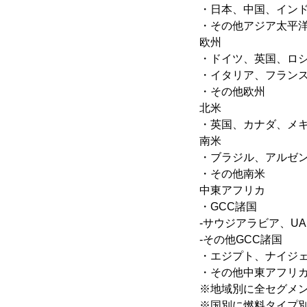
・日本、中国、イン
・その他アジア太平
欧州
・ドイツ、英国、ロ
・イタリア、フラン
・その他欧州
北米
・英国、カナダ、メ
南米
・ブラジル、アルゼ
・その他南米
中東アフリカ
・GCC諸国
-サウジアラビア、UA
-その他GCC諸国
・エジプト、ナイジ
・その他中東アフリ
※地域別に全セグメ
※国別に燃料タイプ