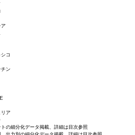
ド
洋
シア
ス
キシコ
ンチン
E
ェリア
カ
ントの細分化データ掲載、詳細は目次参照
別、出力別の細分化データ掲載、詳細は目次参照