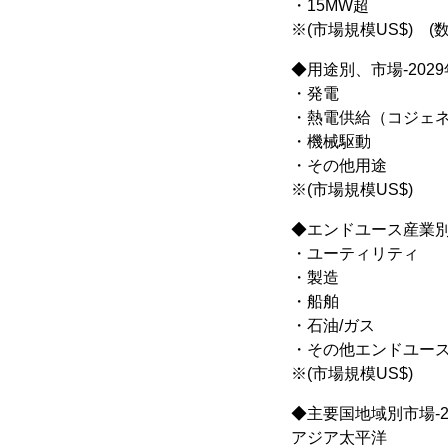
・15MW超
※(市場規模US$) (数量
◆用途別、市場-2029
・発電
・熱電供給（コジェ
・機械駆動
・その他用途
※(市場規模US$)
◆エンドユース産業別、
・ユーティリティ
・製造
・船舶
・石油/ガス
・その他エンドユー
※(市場規模US$)
◆主要国地域別市場-2
アジア太平洋