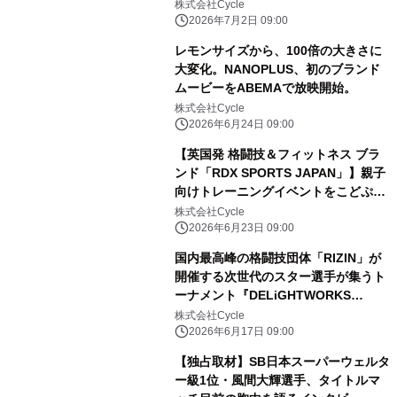
SPORTS JAPANが就任決定！
株式会社Cycle
2026年7月2日 09:00
レモンサイズから、100倍の大きさに
大変化。NANOPLUS、初のブランド
ムービーをABEMAで放映開始。
株式会社Cycle
2026年6月24日 09:00
【英国発 格闘技＆フィットネス ブラ
ンド「RDX SPORTS JAPAN」】親子
向けトレーニングイベントをこどぷら
と共同開催決定！
株式会社Cycle
2026年6月23日 09:00
国内最高峰の格闘技団体「RIZIN」が
開催する次世代のスター選手が集うト
ーナメント『DELiGHTWORKS
presents RIZIN甲子園 2026』に新た
株式会社Cycle
にRDX製品が公式ギアとして採用！
2026年6月17日 09:00
【独占取材】SB日本スーパーウェルタ
ー級1位・風間大輝選手、タイトルマ