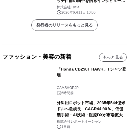
ッチ目前の胸中を語るインタビュー記
事公開！
株式会社Cycle
2026年6月11日 10:00
発行者のリリースをもっと見る
ファッション・美容の新着
もっと見る
「Honda CB250T HAWK」Tシャツ登
場
CAMSHOP.JP
6時間前
外科用ロボット市場、2035年544億米
ドルへ急成長｜CAGR44.90％、低侵
襲手術・AI技術・医療DXが市場拡大を
牽引
株式会社レポートオーシャン
1日前