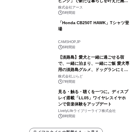
ビング」で新たな暮らしを叶えた施工
事例を株式会社アースが公開
株式会社アース
5時間前
「Honda CB250T HAWK」Tシャツ登
場
CAMSHOP.JP
6時間前
【淡路島】愛犬と一緒に過ごせる宿
で、一緒に泊まり、一緒にご飯 愛犬専
用の淡路島グルメ、ドッグランにミニ
プール グランピングとトレーラーハウ
株式会社ぷらど
スの2施設で
7時間前
見る・触る・聴くを一つに。ディスプ
レイ搭載「LL05」ワイヤレスイヤホ
ンで音楽体験をアップデート
LivelyLifeライブリーライフ株式会社
8時間前