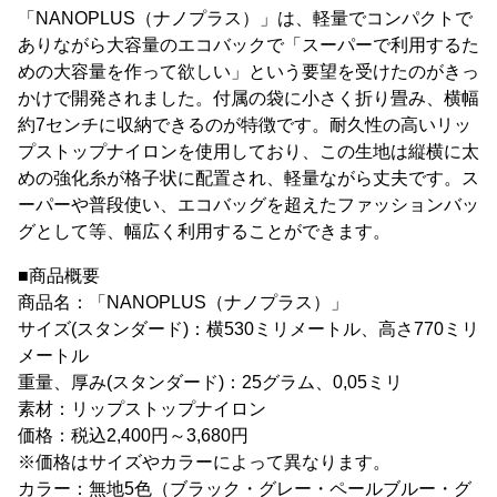
「NANOPLUS（ナノプラス）」は、軽量でコンパクトで
ありながら大容量のエコバックで「スーパーで利用するた
めの大容量を作って欲しい」という要望を受けたのがきっ
かけで開発されました。付属の袋に小さく折り畳み、横幅
約7センチに収納できるのが特徴です。耐久性の高いリッ
プストップナイロンを使用しており、この生地は縦横に太
めの強化糸が格子状に配置され、軽量ながら丈夫です。ス
ーパーや普段使い、エコバッグを超えたファッションバッ
グとして等、幅広く利用することができます。
■商品概要
商品名：「NANOPLUS（ナノプラス）」
サイズ(スタンダード)：横530ミリメートル、高さ770ミリ
メートル
重量、厚み(スタンダード)：25グラム、0,05ミリ
素材：リップストップナイロン
価格：税込2,400円～3,680円
※価格はサイズやカラーによって異なります。
カラー：無地5色（ブラック・グレー・ペールブルー・グ