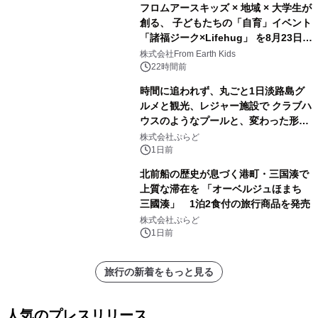
フロムアースキッズ × 地域 × 大学生が
創る、 子どもたちの「自育」イベント
「諸福ジーク×Lifehug」 を8月23日
(日)開催
株式会社From Earth Kids
22時間前
時間に追われず、丸ごと1日淡路島グ
ルメと観光、レジャー施設で クラブハ
ウスのようなプールと、変わった形の
サウナも 「THE BOXY AWAJI」のお
株式会社ぷらど
得な素泊まり連泊プランで
1日前
北前船の歴史が息づく港町・三国湊で
上質な滞在を 「オーベルジュほまち
三國湊」 1泊2食付の旅行商品を発売
株式会社ぷらど
1日前
旅行の新着をもっと見る
人気のプレスリリース