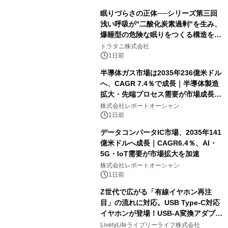
眠りづらさの正体──シリーズ第三回
浅い呼吸が"二酸化炭素過剰"を生み、
爆睡型の危険な眠りをつくる構造を解
説
トラタニ株式会社
1日前
半導体ガス市場は2035年236億米ドル
へ、CAGR 7.4％で成長｜半導体製造
拡大・先端プロセス需要が市場成長を
加速
株式会社レポートオーシャン
1日前
データコンバータIC市場、2035年141
億米ドルへ成長｜CAGR6.4％、AI・
5G・IoT需要が市場拡大を加速
株式会社レポートオーシャン
1日前
Z世代で広がる「有線イヤホン再注
目」の流れに対応。USB Type-C対応
イヤホンが登場！USB-A変換アダプタ
ー付きでスマホからパソコンまで幅広
LivelyLifeライブリーライフ株式会社