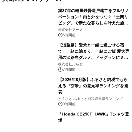
築37年の軽量鉄骨造戸建てをフルリノ
ベーション！内と外をつなぐ「土間リ
ビング」で新たな暮らしを叶えた施工
1
事例を株式会社アースが公開
株式会社アース
5時間前
【淡路島】愛犬と一緒に過ごせる宿
で、一緒に泊まり、一緒にご飯 愛犬専
用の淡路島グルメ、ドッグランにミニ
2
プール グランピングとトレーラーハウ
株式会社ぷらど
スの2施設で
7時間前
【2026年8月版】ふるさと納税でもら
える『玄米』の還元率ランキングを発
表
3
とくさと-ふるさと納税還元率ランキング-
9時間前
「Honda CB250T HAWK」Tシャツ登
場
4