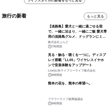
ライフスタイルの新着をもっと見る
旅行の新着
もっと見る
【淡路島】愛犬と一緒に過ごせる宿
で、一緒に泊まり、一緒にご飯 愛犬専
用の淡路島グルメ、ドッグランにミニ
プール グランピングとトレーラーハウ
株式会社ぷらど
スの2施設で
7時間前
見る・触る・聴くを一つに。ディスプ
レイ搭載「LL05」ワイヤレスイヤホ
ンで音楽体験をアップデート
LivelyLifeライブリーライフ株式会社
8時間前
熊本の花を、熊本の希望へ。
フラワーライフ振興協議会
8時間前