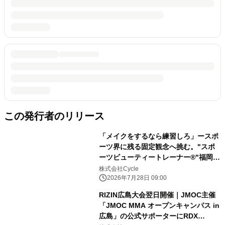
この発行者のリリース
「メイクをするなら練習しろ」ースポ
ーツ界に残る固定観念へ挑む。"スポ
ーツビューティートレーナー®"福岡美
波氏の独占インタビュー公開
株式会社Cycle
2026年7月28日 09:00
RIZIN広島大会翌日開催｜JMOC主催
「JMOC MMA オープンキャンパス in
広島」の公式サポーターにRDX