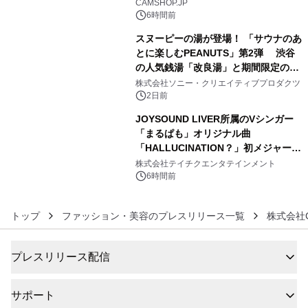
CAMSHOP.JP
6時間前
スヌーピーの湯が登場！ 「サウナのあ
とに楽しむPEANUTS」第2弾 渋谷
の人気銭湯「改良湯」と期間限定のコ
5
ラボレーション サウナイキタイコラ
株式会社ソニー・クリエイティブプロダクツ
ボグッズも発売決定！
2日前
JOYSOUND LIVER所属のVシンガー
「まるぱも」オリジナル曲
「HALLUCINATION？」初メジャー配
6
信リリース決定！
株式会社テイチクエンタテインメント
6時間前
トップ
ファッション・美容のプレスリリース一覧
株式会社C
プレスリリース配信
サポート