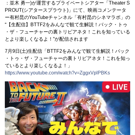
：並木 勇一)が運営するプライベートシアター「Theater S
PROUT(シアタースプラウト)」にて、映画コメンテータ
ー有村昆のYouTubeチャンネル「有村昆のシネマラボ」の
“【生配信】BTTF2をみんなで観て生解説！バック・トゥ
・ザ・フューチャーの裏トリビアネタ！これを知っている
とより楽しくなるよ！”が配信されます
7月9日(土)生配信「BTTF2をみんなで観て生解説！バック
・トゥ・ザ・フューチャーの裏トリビアネタ！これを知っ
ているとより楽しくなるよ！」
https://www.youtube.com/watch?v=ZggxVplPBKs