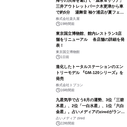
帰りの渋滞を避けて「温泉＆サウナ」
三井アウトレットパーク木更津から車
で約5分 湯舞音 袖ケ浦店が夏フェア
1
メニューを提供
株式会社楽久屋
19時間前
東京国立博物館、館内レストラン3店
舗をリニューアル 各店舗の詳細を発
表！
2
東京国立博物館
1日前
進化したトータルステーションのエン
トリーモデル 『GM-120シリーズ』を
発売
3
株式会社トプコン
16時間前
九星気学で占う8月の運勢、3位「三碧
木星」、2位「一白水星」、1位「六白
金星」。占いメディアのziredがランキ
4
ングを発表
占いメディア zired
22時間前