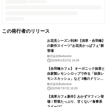
この発行者のリリース
お花見シーズン到来!【浅草・合羽橋】
の新作スイーツ"お花見かっぱフぇ"新
登場
株式会社Budscene
2026年2月27日 14:35
【合羽橋カフェ】 オーガニック抹茶と
自家製レモンシロップで作る「抹茶レ
モンスカッシュ」など 3種のドリンク
&スイーツが2025年7月7日(月)より季
株式会社Budscene
節限定で販売開始！
2025年7月7日 10:20
【浅草カフェ新作】おかずマフィン登
場！野菜たっぷり、甘くない“食事系
スイーツ”