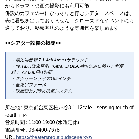
からドラマ・映画の撮影にも利用可能
併設のカフェの中にひっそりと佇むシアタースペースは、
表に看板を出しておりません。クローズドなイベントにも
適しており、秘密基地のような雰囲気を楽しめます
<<シアター設備の概要>>
・最先端音響 7.1.4ch Atmosサラウンド
・4K HDR映像可能（UltraHD DISC持ち込みに限り）利用
料：￥3,000円/1時間
・スクリーンサイズ165インチ
・全席ソファー席
・映画館と同等の換気システム
所在地 : 東京都台東区松が谷3-1-12cafe「sensing-touch-of
-earth」内
営業時間 : 11:00-19:00 (水曜定休)
電話番号 : 03-4400-7678
URL
https://theatersprout.budscene.xyz/