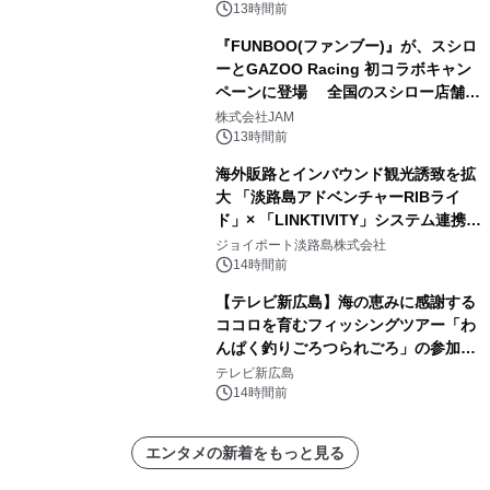
13時間前
『FUNBOO(ファンブー)』が、スシロ
ーとGAZOO Racing 初コラボキャン
ペーンに登場 全国のスシロー店舗で
GR 4車種の FUNBOO(ミニカー)付き
株式会社JAM
メニューが展開されます
13時間前
海外販路とインバウンド観光誘致を拡
大 「淡路島アドベンチャーRIBライ
ド」× 「LINKTIVITY」システム連携を
開始！
ジョイポート淡路島株式会社
14時間前
【テレビ新広島】海の恵みに感謝する
ココロを育むフィッシングツアー「わ
んぱく釣りごろつられごろ」の参加小
学生を募集
テレビ新広島
14時間前
エンタメの新着をもっと見る