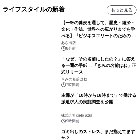
ライフスタイルの新着
もっと見る
【一杯の蕎麦を通して、歴史・経済・
文化・作法、世界への広がりまでを学
べる】『ビジネスエリートのための 教
養としての蕎麦』2026年8月25日
あさ出版
（火）発売
8分前
「なぜ、その名前にしたの？」に答え
る一通の手紙 ―「きみの名前はね」正
式リリース
きみの名前はね
7時間前
主婦が「10時から16時まで」で働ける
派遣求人の実態調査を公開
株式会社cielo azul
9時間前
ゴミ出しのストレス、まだ抱えてます
か？