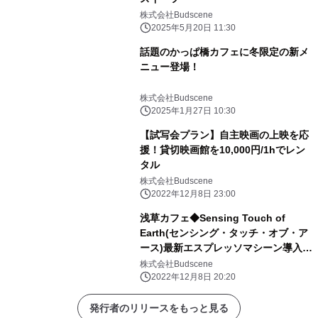
株式会社Budscene
2025年5月20日 11:30
話題のかっぱ橋カフェに冬限定の新メ
ニュー登場！
株式会社Budscene
2025年1月27日 10:30
【試写会プラン】自主映画の上映を応
援！貸切映画館を10,000円/1hでレン
タル
株式会社Budscene
2022年12月8日 23:00
浅草カフェ◆Sensing Touch of
Earth(センシング・タッチ・オブ・ア
ース)最新エスプレッソマシーン導入の
お知らせ
株式会社Budscene
2022年12月8日 20:20
発行者のリリースをもっと見る