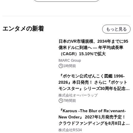
エンタメの新着
もっと見る
日本のVR市場規模、2034年までに95
億米ドルに到達へ ― 年平均成長率
（CAGR）15.10%で拡大
IMARC Group
1時間前
『ポケモン公式ぜんこく図鑑 1996-
2026』本日発売！ さらに『ポケット
モンスター』シリーズ30周年を記念し
た画集『ポケットモンスター ビジュア
株式会社オーバーラップ
ルアートブック』の発売決定！ 2026
7時間前
年12月18日（金）、3冊同時発売！
『Karous -The Blur of Re:venant-
New Order』 2027年1月発売予定！
クラウドファンディングを8月8日より
開始
株式会社RS34